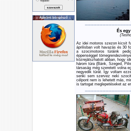
fojtást!
:: Ajánlott böngésző ::
És egy 
(Tesho
Az idei motoros szezon kicsit fu
áprilisban volt havazás és 30 f
a szocimotoros túráink pedi
éppenséggel tömegrendezvények
közrejátszhatott abban, hogy i
három túra (Bánk, Szeged, Pili
társaság még szeretett volna e
negyedik túrát. Így voltam ezz
senki sem szervez neki szoci
célpont nem is lehetett más, mi
is tartogat meglepetéseket az e