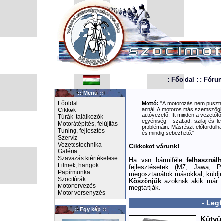
: Főoldal :
: Fóru
:: Menü ::
Főoldal
Mottó:
"A motorozás nem pusztán
annál. A motoros más szemszögbő
Cikkek
autóvezető. Itt minden a vezetőtől
Túrák, találkozók
egyéniség - szabad, szilaj és le
Motorátépítés, felújítás
problémáin. Másrészt előfordulha
Tuning, fejlesztés
és mindig sebezhető."
Szerviz
Vezetéstechnika
Cikkeket várunk!
Galéria
Szavazás kiértékelése
Ha van bármiféle
felhasznál
Filmek, hangok
fejlesztésetek (MZ, Jawa, P
Papírmunka
megosztanátok másokkal, küldj
Szocitúrák
Köszönjük
azoknak akik már k
Motortervezés
megtartják.
Motor versenyzés
- Leg
:: Egy kép ::
Kütyü