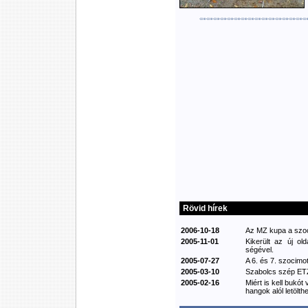
Rövid hírek
2006-10-18
Az MZ kupa a szoci
2005-11-01
Kikerült az új ol
ségével.
2005-07-27
A 6. és 7. szocimot
2005-03-10
Szabolcs szép ETZ
2005-02-16
Miért is kell bukót
hangok alól letölthe