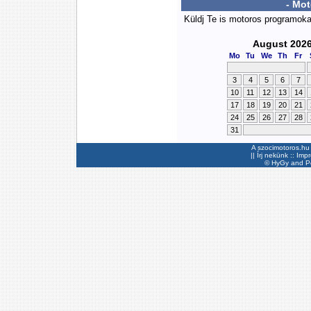
- Mo
Küldj Te is motoros programok
August 202
Mo
Tu
We
Th
Fr
3
4
5
6
7
10
11
12
13
14
17
18
19
20
21
24
25
26
27
28
31
A szocimotoros.hu 
||
Írj nekünk
::
Imp
©
HyGy
and Pee