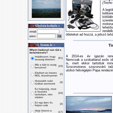
(Tesho 
A legt
kétker
kötőd
szerel
motoru
:: Címlista belépés ::
lehető
rendel
email:
ötleteket ad hozzá, a jelszó tehá
pass:
:: Szavazás ::
Ti
Milyen hatással van rád a
benzináresés?
A 2014-es év igazán rendh
Imádkozom, hogy
(61)
tavaszig kitartson
Nemcsak a szokatlanul esős idő
is, mert ekkor tartottuk min
Már a kád is csurig
(10)
Szocimotoros szezonzáró talá
benzinnel
utolsó hétvégéjén Papa rendezé
Eladtam az összes
(2)
MOL részvényemet
Hosszabb nyári
(4)
túrákat szervezek
Ez hülyeség, most
is 5ezerért
(33)
tankoltam, mint
máskor
Ez egy ilyen év,
(3)
folyton esik
Ideje kivenni a
(17)