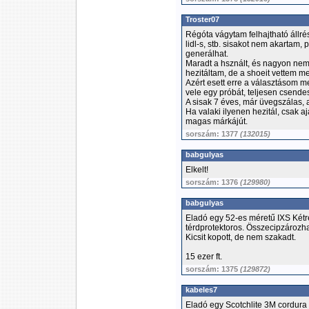
Troster07
Régóta vágytam felhajtható állré
lidl-s, stb. sisakot nem akartam,
generálhat.
Maradt a hsznált, és nagyon nem
hezitáltam, de a shoeit vettem m
Azért esett erre a választásom me
vele egy próbát, teljesen csende
A sisak 7 éves, már üvegszálas,
Ha valaki ilyenen hezitál, csak a
magas márkájút.
sorszám: 1377
(132015)
babgulyas
Elkelt!
sorszám: 1376
(129980)
babgulyas
Eladó egy 52-es méretű IXS Kétré
térdprotektoros. Összecipzározha
Kicsit kopott, de nem szakadt.
15 ezer ft.
sorszám: 1375
(129872)
kabeles7
Eladó egy Scotchlite 3M cordura