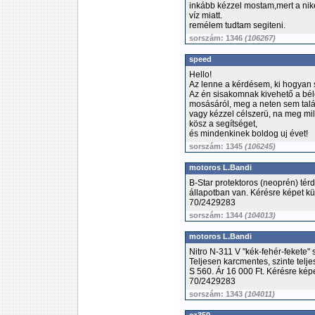
inkább kézzel mostam,mert a nik
víz miatt.
remélem tudtam segiteni.
sorszám: 1346
(106267)
speed
Hello!
Az lenne a kérdésem, ki hogyan 
Az én sisakomnak kivehető a bél
mosásáról, meg a neten sem talá
vagy kézzel célszerü, na meg mi
kösz a segítséget,
és mindenkinek boldog uj évet!
sorszám: 1345
(106245)
motoros L.Bandi
B-Star protektoros (neoprén) tér
állapotban van. Kérésre képet kü
70/2429283
sorszám: 1344
(104013)
motoros L.Bandi
Nitro N-311 V "kék-fehér-fekete"
Teljesen karcmentes, szinte telj
S 560. Ár 16 000 Ft. Kérésre kép
70/2429283
sorszám: 1343
(104011)