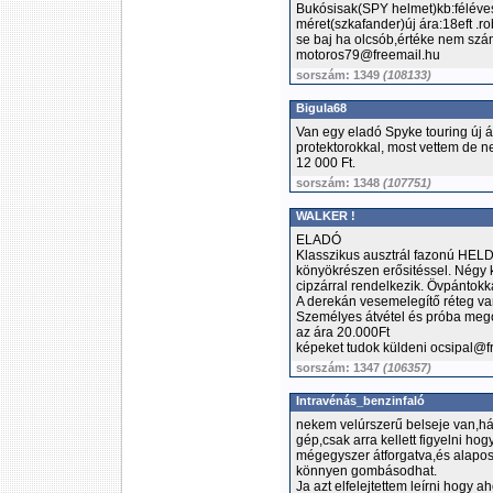
Bukósisak(SPY helmet)kb:féléve
méret(szkafander)új ára:18eft .
se baj ha olcsób,értéke nem szám
motoros79@freemail.hu
sorszám: 1349
(108133)
Bigula68
Van egy eladó Spyke touring új 
protektorokkal, most vettem de n
12 000 Ft.
sorszám: 1348
(107751)
WALKER !
ELADÓ
Klasszikus ausztrál fazonú HELD 
könyökrészen erősitéssel. Négy k
cipzárral rendelkezik. Övpántok
A derekán vesemelegítő réteg va
Személyes átvétel és próba mego
az ára 20.000Ft
képeket tudok küldeni ocsipal@f
sorszám: 1347
(106357)
Intravénás_benzinfaló
nekem velúrszerű belseje van,hál
gép,csak arra kellett figyelni hog
mégegyszer átforgatva,és alaposa
könnyen gombásodhat.
Ja azt elfelejtettem leírni hogy a