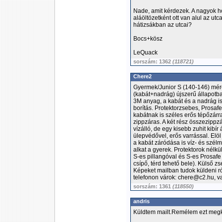
Nade, amit kérdezek. A nagyok 
aláöltözetként ott van alul az ut
hátizsákban az utcai?
Bocs+kösz
LeQuack
sorszám: 1362
(118721)
Chere2
Gyermek/Junior S (140-146) mér
(kabát+nadrág) újszerű állapotba
3M anyag, a kabát és a nadrág is 
borítás. Protektorzsebes, Prosaf
kabátnak is széles erős tépőzárr
zippzáras. A két rész összezippz
vízálló, de egy kisebb zuhit kibír
ülepvédővel, erős varrással. Elöl
a kabát záródása is víz- és szél
alkat a gyerek. Protektorok nélkü
S-es pillangóval és S-es Prosafe 
csípő, térd tehető bele). Külső z
Képeket mailban tudok küldeni ró
telefonon várok: chere@c2.hu, 
sorszám: 1361
(118550)
andris
Küldtem mailt.Remélem ezt meg