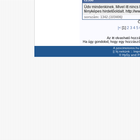
cz350
Üdv mindenkinek. Mivel itt nincs
fényképes hirdetőoldalt. http://w
sorszám: 1342
(103406)
Ös
|<
[1]
2
3
4
5
Az itt olvasható hozz
Ha úgy gondolod, hogy egy hozzászólás
A szocimotoros.hu 
||
Írj nekünk
::
Imp
©
HyGy
and Pee