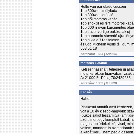
hondalaci600
Hello van pár eladó cuccom
1db 300w os mélyláda
1db 300w os erösítő
1db női motoros kabát
1db shox xl es férfi motoros kabá
1db 600 rr gyári karcmentes plae
1db Lazer vertigo bukósisak új
1db pannónia sárvédő ujra fény
1db nikia e 71es telefon
és 6db Michelin Agilis téli gumi
503 51 18
sorszám: 1364
(120065)
motoros L.Bandi
Kétszer használt, teljesen új ál
motorkerékpár hiányában, zsákjá
Ár:21000 Ft. Pécs, 70/2429283
sorszám: 1363
(119329)
Kacsás
Haho!
Piszkosul amatőr amit kérdezek
volt a 10 év kisebb-nagyobb szak
(bukósisakot leszámítva) amit di
azért, mert egy komplett kabát, n
magasabb értékett képvisel, mint
vettem, mondom is az eladónak h
a kabát kerül, nem pedig dzsekit..