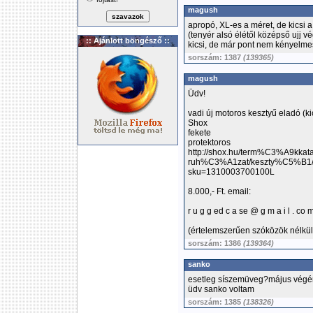
magush
apropó, XL-es a méret, de kicsi
(tenyér alsó élétől középső ujj v
:: Ajánlott böngésző ::
kicsi, de már pont nem kényelme
sorszám: 1387
(139365)
magush
Üdv!
vadi új motoros kesztyű eladó (kic
Shox
fekete
protektoros
http://shox.hu/term%C3%A9kka
ruh%C3%A1zat/keszty%C5%B1/
sku=1310003700100L
8.000,- Ft. email:
r u g g ed c a se @ g m a i l . co 
(értelemszerűen szóközök nélkül
sorszám: 1386
(139364)
sanko
esetleg síszemüveg?május végén
üdv sanko voltam
sorszám: 1385
(138326)