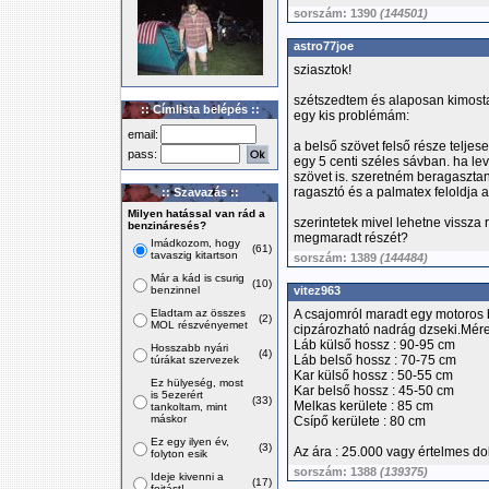
sorszám: 1390
(144501)
astro77joe
sziasztok!
szétszedtem és alaposan kimosta
:: Címlista belépés ::
egy kis problémám:
email:
a belső szövet felső része teljes
pass:
egy 5 centi széles sávban. ha le
szövet is. szeretném beragasztan
ragasztó és a palmatex feloldja 
:: Szavazás ::
Milyen hatással van rád a
szerintetek mivel lehetne vissza
benzináresés?
megmaradt részét?
Imádkozom, hogy
(61)
tavaszig kitartson
sorszám: 1389
(144484)
Már a kád is csurig
(10)
benzinnel
vitez963
Eladtam az összes
A csajomról maradt egy motoros b
(2)
MOL részvényemet
cipzározható nadrág dzseki.Mére
Láb külső hossz : 90-95 cm
Hosszabb nyári
(4)
Láb belső hossz : 70-75 cm
túrákat szervezek
Kar külső hossz : 50-55 cm
Ez hülyeség, most
Kar belső hossz : 45-50 cm
is 5ezerért
(33)
Melkas kerülete : 85 cm
tankoltam, mint
máskor
Csípő kerülete : 80 cm
Ez egy ilyen év,
(3)
Az ára : 25.000 vagy értelmes do
folyton esik
sorszám: 1388
(139375)
Ideje kivenni a
(17)
fojtást!