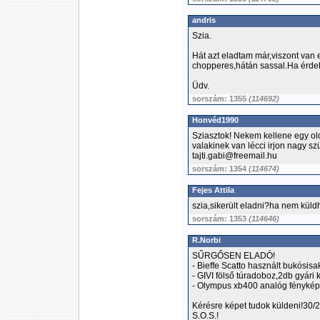
andris
Szia.
Hát azt eladtam már,viszont van
chopperes,hátán sassal.Ha érdek
Üdv.
sorszám: 1355
(114692)
Honvéd1990
Sziasztok! Nekem kellene egy olda
valakinek van lécci irjon nagy sz
tajti.gabi@freemail.hu
sorszám: 1354
(114674)
Fejes Attila
szia,sikerült eladni?ha nem küld
sorszám: 1353
(114646)
R.Norbi
SŰRGŐSEN ELADÓ!
- Bieffe Scatto használt bukósisa
- GIVI fölső túradoboz,2db gyári 
- Olympus xb400 analóg fényké
Kérésre képet tudok küldeni!30
S.O.S.!