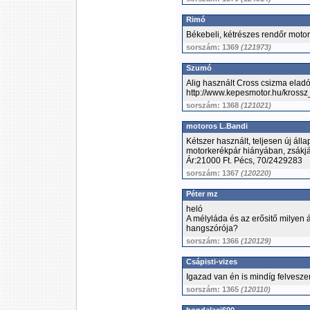
Rimó
Békebeli, kétrészes rendőr motor
sorszám: 1369
(121973)
Szumó
Alig használt Cross csizma ela
http://www.kepesmotor.hu/kross
sorszám: 1368
(121021)
motoros L.Bandi
Kétszer használt, teljesen új ál
motorkerékpár hiányában, zsákjá
Ár:21000 Ft. Pécs, 70/2429283
sorszám: 1367
(120220)
Péter mz
heló
A mélyláda és az erősitő milyen
hangszórója?
sorszám: 1366
(120129)
Csápisti-vizes
Igazad van én is mindíg felvesz
sorszám: 1365
(120110)