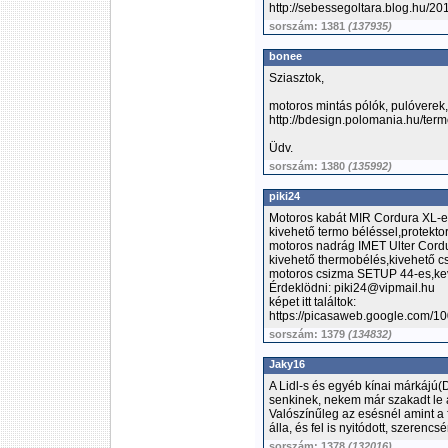
http://sebessegoltara.blog.hu/2
sorszám: 1381
(137935)
bonee
Sziasztok,
motoros mintás pólók, pulóverek
http://bdesign.polomania.hu/ter
Üdv.
sorszám: 1380
(135992)
piki24
Motoros kabát MIR Cordura XL-es,
kivehető termo béléssel,protekto
motoros nadrág IMET Ulter Cordu
kivehető thermobélés,kivehető cs
motoros csizma SETUP 44-es,kev
Érdeklödni: piki24@vipmail.hu
képet itt találtok:
https://picasaweb.google.co
sorszám: 1379
(134832)
Jaky16
A Lidl-s és egyéb kínai márkájú(
senkinek, nekem már szakadt le a
Valószínűleg az esésnél amint a f
álla, és fel is nyitódott, szere
sorszám: 1378
(132016)