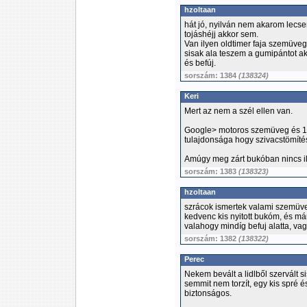
hzoltaan
hát jó, nyilván nem akarom lecse
tojáshéjj akkor sem.
Van ilyen oldtimer faja szemüve
sisak ala teszem a gumipántot akk
és befúj.
sorszám: 1384
(138324)
Keri
Mert az nem a szél ellen van.
Google> motoros szemüveg és 10
tulajdonsága hogy szivacstömíté
Amúgy meg zárt bukóban nincs 
sorszám: 1383
(138323)
hzoltaan
szrácok ismertek valami szemüve
kedvenc kis nyitott bukóm, és m
valahogy mindíg befuj alatta, vagy
sorszám: 1382
(138322)
Perec
Nekem bevált a lidlből szervált 
semmit nem torzít, egy kis spré é
biztonságos.