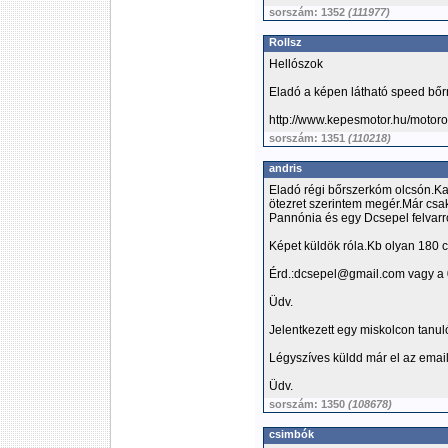
sorszám: 1352
(111977)
Rollsz
Hellószok
Eladó a képen látható speed bőr
http://www.kepesmotor.hu/moto
sorszám: 1351
(110218)
andris
Eladó régi bőrszerkóm olcsón.Kabá
ötezret szerintem megér.Már csak
Pannónia és egy Dcsepel felvarró
Képet küldök róla.Kb olyan 180 
Érd.:dcsepel@gmail.com vagy a
Üdv.
Jelentkezett egy miskolcon tanul
Légyszíves küldd már el az email
Üdv.
sorszám: 1350
(108678)
csimbók