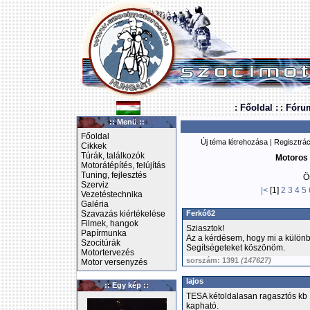
: Főoldal :
: Fóru
:: Menü ::
Főoldal
Új téma létrehozása
|
Regisztrác
Cikkek
Túrák, találkozók
Motoros 
Motorátépítés, felújítás
Tuning, fejlesztés
Ö
Szerviz
|<
[1]
2
3
4
5
Vezetéstechnika
Galéria
Szavazás kiértékelése
Ferkó62
Filmek, hangok
Sziasztok!
Papírmunka
Az a kérdésem, hogy mi a különb
Szocitúrák
Segítségeteket köszönöm.
Motortervezés
sorszám: 1391
(147627)
Motor versenyzés
lajos
:: Egy kép ::
TESA kétoldalasan ragasztós kb 
kapható.