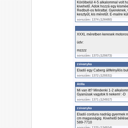
Körölbelül 4-5 alkalommal volt h
kivehető. Adok hozzá egy kisméert
Redbull-os felirattal. Gyereknek,
kesztyűt, kis méretűt. E-mailre k
sorszám: 1374
(126480)
XXXL méretben keresek motoros b
üdv:
mzzzz
sorszám: 1373
(125673)
zsivanyka
Eladó egy Caberg állfelnyílós bukó
sorszám: 1372
(125531)
Atilla
Mi van itt? Mindenki 1-2 alkalom
Gyanúsak vagytok ti nekem! :-D
sorszám: 1371
(124917)
zsivanyka
Eladó cordura nadrág gyermek mé
cm magasságig. Kivehető béléses
589-7710
sorszám: 1370
(124914)