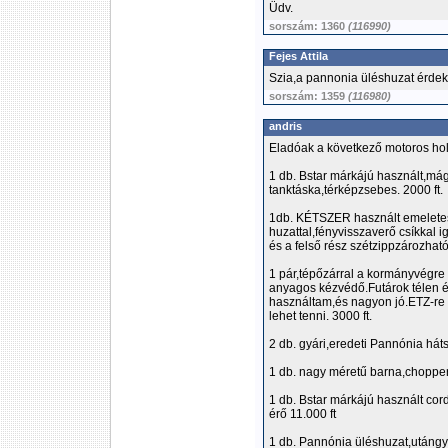
Üdv.
sorszám: 1360
(116990)
Fejes Attila
Szia,a pannonia üléshuzat érdek
sorszám: 1359
(116980)
andris
Eladóak a következő motoros hol
1 db. Bstar márkájú használt,mág
tanktáska,térképzsebes. 2000 ft.
1db. KÉTSZER használt emeletes
huzattal,fényvisszaverő csíkkal 
és a felső rész szétzippzározhat
1 pár,tépőzárral a kormányvégre 
anyagos kézvédő.Futárok télen és
használtam,és nagyon jó.ETZ-re 
lehet tenni. 3000 ft.
2 db. gyári,eredeti Pannónia hát
1 db. nagy méretű barna,choppere
1 db. Bstar márkájú használt cor
érő 11.000 ft
1 db. Pannónia üléshuzat,utángyárt