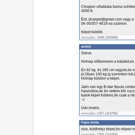
Chopper villatáska barna színbe
4000 ft.
Érd.:dcsepel@gmail.com vagy a
06-30/357-4618-as számon.
Képet küldök.
sorszám: 1358
(116958)
andris
Szeva.
Holnap előkeresem a kabátot,és 
Én 82 kg. és 185 cm vagyok,és mé
jó.Olyan 100 kg.ig szerintem tuti j
Holnap küldöm a képet.
Jaés van egy B-star típusú cordur
használva,de én vettem bőr cucc
tudok képet küldeni,de csak a hé
:-(
Üdv:Andris.
sorszám: 1357
(114758)
Fejes Attila
szia, küldhetsz képet,és milyen 
sorszám: 1356
(114708)