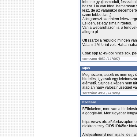
lehetne gyujtasmodult, fesszabalyz
hozza. Ha van idod, hamarosan sze
lesz, de az valamikor decemberbe
szem tobbet lat. ;)
A forgoreszt szerintem feleszterga
Es igen, ez egy sima hirdetes.
Van a webaruhazon is, a lengye
allegro.pl
Ott szartol a repuloig minden van.
Valami 2M forint volt. Hahahhah
Csak epp IZ 49-bol nincs sok, p
sorszám: 4952
(147097)
lajos
Megnéztem, tetszik és nem egy 
hirdetés, így csak egy telefonsz
elérhető. Sajnos a képen nem lá
alapján nagy valószínűséggel v
sorszám: 4951
(147096)
hzoltaan
BElinkelem, mert van a hirdetesb
a google-lal. Mert ugyebar lengy
https://www.olx.pl/oferta/zaplo
elektroniczny-CID5-IDf45az.htm
A teljesitmenyt nem irja le, de n