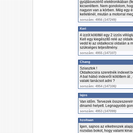
gyújtásvezérlő elektronikában (fe
kicseréltem. Nem gondolom, hogy
nagyon van a körben. Még egy és
kelleténél, miután a motorral me
sorszám: 4956
(147249)
Keri
4 izzót kötöttél egy 2 izzós villógt
Kell egy kiegészítő relé az oldal
vedd ki az oldalkocsi oldalán a 
szükséges teljesítmény.
sorszám: 4955
(147107)
Chang
Sziasztok !
Oldalkocsira szeretnék indexet be
A bal hátsó indexről kötöttem át 
valaki tanácsot adni ?
sorszám: 4954
(147106)
lajos
Van időm. Tervezek összeszerelni
dinamó helyett. Legnagyobb gon
sorszám: 4953
(147099)
hzoltaan
Igen, sajnos az elketreszek alap
rozsdas bokot, hogy valami kina