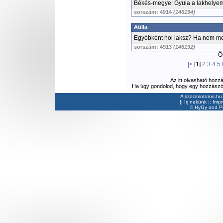
Békés-megye: Gyula a lakhelye
sorszám: 4914
(146194)
Atilla
Egyébként hol laksz? Ha nem m
sorszám: 4913
(146192)
Ös
|<
[1]
2
3
4
5
Az itt olvasható hozz
Ha úgy gondolod, hogy egy hozzászólás
A szocimotoros.hu 
||
Írj nekünk
::
Imp
©
HyGy
and Pee