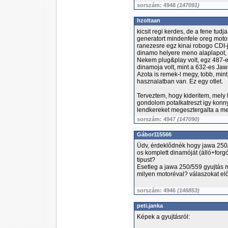
sorszám: 4948
(147091)
hzoltaan
kicsit regi kerdes, de a fene tud
generatort mindenfele oreg moto
ranezesre egz kinai robogo CDI-
dinamo helyere meno alaplapot, a
Nekem plug&play volt, egz 487-e
dinamoja volt, mint a 632-es Ja
Azota is remek-l megy, tobb, min
hasznalatban van. Ez egy otlet.
Terveztem, hogy kideritem, mely 
gondolom potalkatreszt igy konn
lendkereket megesztergalta a mes
sorszám: 4947
(147090)
Gábor115566
Üdv, érdeklődnék hogy jawa 250/
os komplett dinamóját (álló+forg
tipust?
Esetleg a jawa 250/559 gyujtás m
milyen motoréval? válaszokat el
sorszám: 4946
(146853)
peti.janka
Képek a gyujtásról: