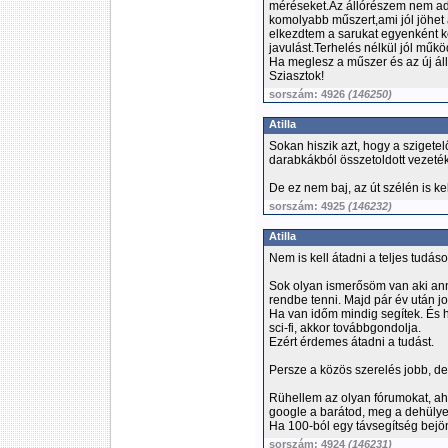
méréseket.Az állórészem nem ad
komolyabb műszert,ami jól jöhet
elkezdtem a sarukat egyenként ké
javulást.Terhelés nélkül jól műkö
Ha meglesz a műszer és az új á
Sziasztok!
sorszám: 4926
(146250)
Atilla
Sokan hiszik azt, hogy a szigete
darabkákból összetoldott vezeték 
De ez nem baj, az út szélén is kel
sorszám: 4925
(146232)
Atilla
Nem is kell átadni a teljes tudáso
Sok olyan ismerősöm van aki ann
rendbe tenni. Majd pár év után j
Ha van időm mindig segítek. És 
sci-fi, akkor továbbgondolja.
Ezért érdemes átadni a tudást.
Persze a közös szerelés jobb, d
Rühellem az olyan fórumokat, aho
google a barátod, meg a dehüly
Ha 100-ból egy távsegítség bejön
sorszám: 4924
(146231)