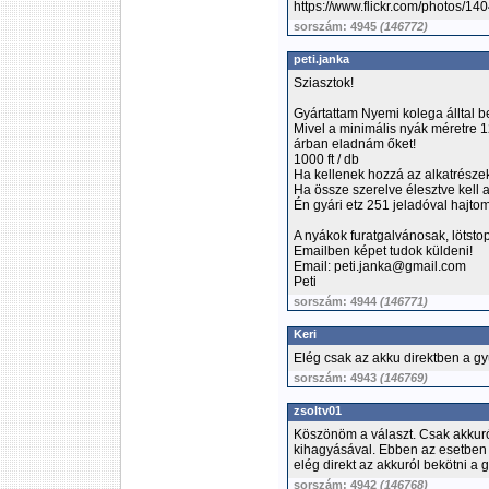
https://www.flickr.com/photos/
sorszám: 4945
(146772)
peti.janka
Sziasztok!
Gyártattam Nyemi kolega álltal be
Mivel a minimális nyák méretre 12
árban eladnám őket!
1000 ft / db
Ha kellenek hozzá az alkatrészek 
Ha össze szerelve élesztve kell a
Én gyári etz 251 jeladóval hajt
A nyákok furatgalvánosak, lötstop
Emailben képet tudok küldeni!
Email: peti.janka@gmail.com
Peti
sorszám: 4944
(146771)
Keri
Elég csak az akku direktben a gy
sorszám: 4943
(146769)
zsoltv01
Köszönöm a választ. Csak akkur
kihagyásával. Ebben az esetben b
elég direkt az akkuról bekötni a g
sorszám: 4942
(146768)