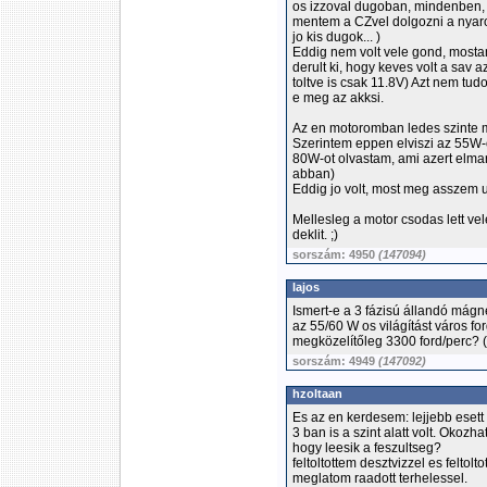
os izzoval dugoban, mindenben, 
mentem a CZvel dolgozni a nyaro
jo kis dugok... )
Eddig nem volt vele gond, mostan
derult ki, hogy keves volt a sav a
toltve is csak 11.8V) Azt nem tudo
e meg az akksi.
Az en motoromban ledes szinte mi
Szerintem eppen elviszi az 55W-o
80W-ot olvastam, ami azert elma
abban)
Eddig jo volt, most meg asszem uj
Mellesleg a motor csodas lett vel
deklit. ;)
sorszám: 4950
(147094)
lajos
Ismert-e a 3 fázisú állandó mágn
az 55/60 W os világítást város 
megközelítőleg 3300 ford/perc? 
sorszám: 4949
(147092)
hzoltaan
Es az en kerdesem: lejjebb esett a
3 ban is a szint alatt volt. Okozhat
hogy leesik a feszultseg?
feltoltottem desztvizzel es feltolto
meglatom raadott terhelessel.