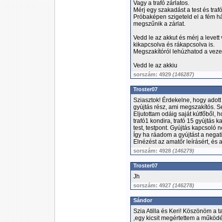
Vagy a trafó zárlatos.
Mérj egy szakadást a test és trafó
Próbaképen szigeteld el a fém ház
megszűnik a zárlat.
Vedd le az akkut és mérj a levett
kikapcsolva és rákapcsolva is.
Megszakítóról lehúzhatod a veze
Vedd le az akkiu
sorszám: 4929
(146287)
Troster07
Sziasztok! Érdekelne, hogy adot
gyújtás rész, ami megszakítós. Se 
Eljutottam odáig saját kútfőből, 
trafó1 kondira, trafó 15 gyújtás k
test, testpont. Gyújtás kapcsoló n
Így ha ráadom a gyújtást a negatív
Elnézést az amatőr leírásért, és a
sorszám: 4928
(146279)
Troster07
Jh
sorszám: 4927
(146278)
Sándor
Szia Atilla és Keri! Köszönöm a ta
,egy kicsit megértettem a működé