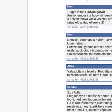
Keri
...ugye láttunk kutyán gatyát.
Amikor ember írta hogy minden 
3 helyen toldva volt a vezeték am
szigetelőszalag ellenére :D
sorszám: 4923
(146229)
Keri
Nem kell kibontani a diódát. Ott
kimérhetően.
Persze amúgy hibakeresés szemp
esélyt adok dióda hibának, de ne
Sok év szakmai tapasztalatát me
sorszám: 4922
(146228)
Atilla
Válaszoltam a levélre. Próbáltam
túlzásba vittem, de nem tudom, h
sorszám: 4921
(146214)
Sándor
Szia Atilla!
Elég hiányos a tudásom ebben. K
fogni,mert nem tudom,mit,hol mér
Ha leírod részletesen,akkor meg
részletezz,megnézzük bele mere
Írtam e-mailt is, küldtem képeket.