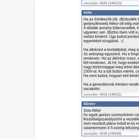
sorszám: 4920
(146213)
Atilla
Ha az érintkezők jók. (Biztosíték
gerjesztésnek) Akkor ott elég es
A diódák annyira túltervezettek,
ugyanez van. (Biztos ilyen volt a
nehéz kimérni. Úgy tudod pontos
egyenként vizsgálod. :-(
Ha átnézed a kontaktokat, meg a 
Az aránylag egyszerű. Ha a forg
rendesen. Ha az állórész rossz, 
tölt rendesen. Jó hír, hogy ezeke
nagy biztonsággal meg lehet álla
230V-al. Az a tuti biztos mérés, c
Ha nem tudod, hogyan kell kimérni
Ha a generátornál minden rendbe
vacakolni.
sorszám: 4919
(146211)
Sándor
Szia Atilla!
Az egyik garázs szomszédom csin
feszültségszabályzóról a vezetéke
nem mozdult,utána indult el és 
valamennyire.4-5 ezerig lett pörg
sorszám: 4918
(146206)