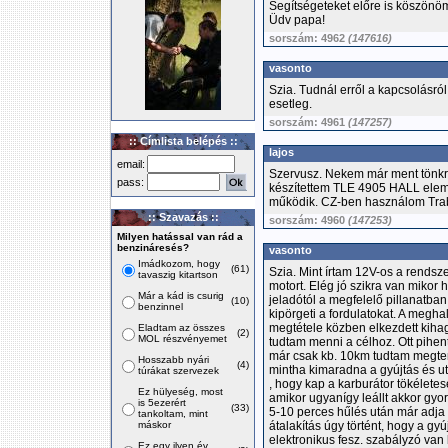
Segítségeteket előre is köszönö
Üdv papa!
sorszám: 4962
(147616)
vasonto
Szia. Tudnál erről a kapcsolásról
esetleg.
sorszám: 4961
(147257)
:: Címlista belépés ::
lajos
email:
Szervusz. Nekem már ment tönkre
pass:
készítettem TLE 4905 HALL elemm
működik. CZ-ben használom Trab
:: Szavazás ::
sorszám: 4960
(147253)
Milyen hatással van rád a
benzináresés?
vasonto
Imádkozom, hogy
(61)
Szia. Mint írtam 12V-os a rendsz
tavaszig kitartson
motort. Elég jó szikra van mikor 
Már a kád is csurig
jeladótól a megfelelő pillanatban
(10)
benzinnel
kipörgeti a fordulatokat. A megh
megtétele közben elkezdett kiha
Eladtam az összes
(2)
MOL részvényemet
tudtam menni a célhoz. Ott pihent
már csak kb. 10km tudtam megte
Hosszabb nyári
(4)
mintha kimaradna a gyújtás és ut
túrákat szervezek
, hogy kap a karburátor tökéletese
Ez hülyeség, most
amikor ugyanígy leállt akkor gyor
is 5ezerért
(33)
5-10 perces hűlés után már adja a
tankoltam, mint
máskor
átalakítás úgy történt, hogy a gy
elektronikus fesz. szabályzó van
Ez egy ilyen év,