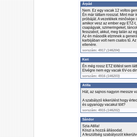
Árpád
Nem. Ez egy vacak 12 voltos gene
Én már láttam rosszat. Mint már í
próbáját. A vezetékek minősége 
amikor vesz az ember egy ETZ-t,
csapágyak, szimeringeket, láncot
fesszabot, akkut, meg talán az e
Az én második etzmnek a generátor
karbijában volt nem csatos tű. Az
ellenére.
sorszám: 4917
(146204)
Keri
Én még rossz ETZ töltést sem látt
Elvégre nem egy vacak 6V-os di
sorszám: 4916
(146203)
Atilla
Hát, az sajnos nagyon messze van
A szabályzó kikerülést hogy érted
és ugyanúgy vacakul tölt?
sorszám: 4915
(146202)
Sándor
Szia Atilla!
Köszi a hozzá állásodat.
A feszültség szabályozót kikerülve