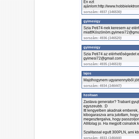
Én ezt
ajánlom:http://www.hobbielektr
sorszám: 4937
(146530)
gyimesigy
Szia Peti74-nek keresem az elér
miatt!Köszönöm.gyimesi72@gma
sorszám: 4936
(146520)
gyimesigy
Szia Peti74 az elérhetőségedet
gyimesi72@gmail.com
sorszám: 4935
(146519)
lajos
Majdhogynem ugyanennyiből jött 
sorszám: 4934
(146447)
hzoltaan
Zastava generator? Trabant gyu
egyszeubb. :D
Itt lengyelben akadnak emberek, 
kibogaraszva arra jutottam, hogy
megesztergalva, hogy passzoljo
Allitolag jo. Ha megjott csinalok
Szalitassal egutt 300PLN, ami 
sorszám: 4933
(146444)