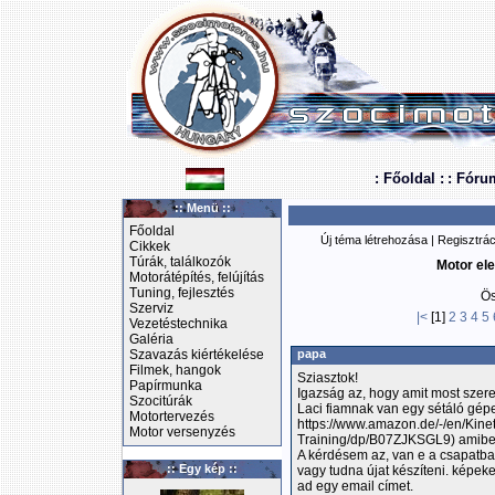
: Főoldal :
: Fóru
:: Menü ::
Főoldal
Új téma létrehozása
|
Regisztrác
Cikkek
Túrák, találkozók
Motor ele
Motorátépítés, felújítás
Tuning, fejlesztés
Ös
Szerviz
|<
[1]
2
3
4
5
Vezetéstechnika
Galéria
Szavazás kiértékelése
papa
Filmek, hangok
Sziasztok!
Papírmunka
Igazság az, hogy amit most szer
Szocitúrák
Laci fiamnak van egy sétáló gép
Motortervezés
https://www.amazon.de/-/en/Kine
Motor versenyzés
Training/dp/B07ZJKSGL9) amiben
A kérdésem az, van e a csapatba
:: Egy kép ::
vagy tudna újat készíteni. képeke
ad egy email címet.