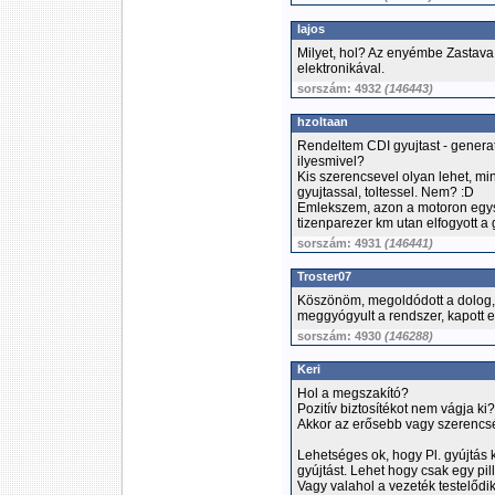
lajos
Milyet, hol? Az enyémbe Zastava
elektronikával.
sorszám: 4932
(146443)
hzoltaan
Rendeltem CDI gyujtast - generat
ilyesmivel?
Kis szerencsevel olyan lehet, m
gyujtassal, toltessel. Nem? :D
Emlekszem, azon a motoron egysze
tizenparezer km utan elfogyott a 
sorszám: 4931
(146441)
Troster07
Köszönöm, megoldódott a dolog, az
meggyógyult a rendszer, kapott e
sorszám: 4930
(146288)
Keri
Hol a megszakító?
Pozitív biztosítékot nem vágja ki?
Akkor az erősebb vagy szerencsé
Lehetséges ok, hogy Pl. gyújtás 
gyújtást. Lehet hogy csak egy pil
Vagy valahol a vezeték testelődik