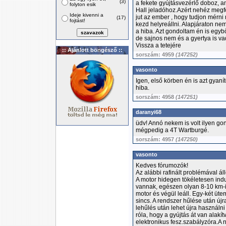
(3)
a fekete gyújtásvezérlő doboz, a
folyton esik
Hall jeladóhoz.Azért nehéz megfo
Ideje kivenni a
jut az ember , hogy tudjon mérni 
(17)
fojtást!
kezd helyreállni. Alapjáraton ne
a hiba. Azt gondoltam én is egyb
de sajnos nem és a gyertya is v
Vissza a tetejére
:: Ajánlott böngésző ::
sorszám: 4959
(147252)
vasonto
Igen, első körben én is azt gyaní
hiba.
sorszám: 4958
(147251)
daranyi68
üdv! Annó nekem is volt ilyen go
mégpedig a 4T Wartburgé.
sorszám: 4957
(147250)
vasonto
Kedves fórumozók!
Az alábbi rafinált problémával 
A motor hidegen tökéletesen indu
vannak, egészen olyan 8-10 km-i
motor és végül leáll. Egy-két üte
sincs. A rendszer hűlése után új
lehűlés után lehet újra használni
róla, hogy a gyújtás át van alakí
elektronikus fesz.szabályzóra.A n