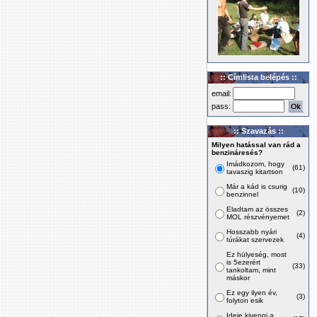
:: Címlista belépés ::
email:
pass:
:: Szavazás ::
Milyen hatással van rád a
benzináresés?
Imádkozom, hogy
(61)
tavaszig kitartson
Már a kád is csurig
(10)
benzinnel
Eladtam az összes
(2)
MOL részvényemet
Hosszabb nyári
(4)
túrákat szervezek
Ez hülyeség, most
is 5ezerért
(33)
tankoltam, mint
máskor
Ez egy ilyen év,
(3)
folyton esik
Ideje kivenni a