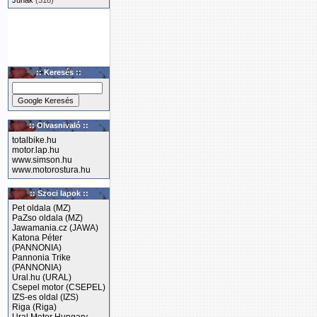
Junak
(318)
:: Keresés ::
:: Olvasnivaló ::
totalbike.hu
motor.lap.hu
www.simson.hu
www.motorostura.hu
:: Szoci lapok ::
Pet oldala (MZ)
PaZso oldala (MZ)
Jawamania.cz (JAWA)
Katona Péter
(PANNONIA)
Pannonia Trike
(PANNONIA)
Ural.hu (URAL)
Csepel motor (CSEPEL)
IZS-es oldal (IZS)
Riga (Riga)