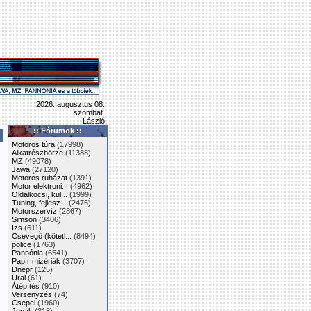
2026. augusztus 08.
szombat
László
:: Fórumok ::
Motoros túra
(17998)
Alkatrészbörze
(11388)
MZ
(49078)
Jawa
(27120)
Motoros ruházat
(1391)
Motor elektroni...
(4962)
Oldalkocsi, kul...
(1999)
Tuning, fejlesz...
(2476)
Motorszervíz
(2867)
Simson
(3406)
Izs
(611)
Csevegő (kötetl...
(8494)
police
(1763)
Pannónia
(6541)
Papír mizériák
(3707)
Dnepr
(125)
Ural
(61)
Átépítés
(910)
Versenyzés
(74)
Csepel
(1960)