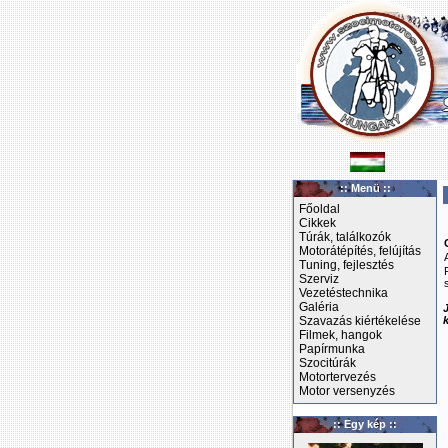
:: Menü ::
Főoldal
Cikkek
Túrák, találkozók
Motorátépítés, felújítás
Tuning, fejlesztés
Szerviz
Vezetéstechnika
Galéria
Szavazás kiértékelése
Filmek, hangok
Papírmunka
Szocitúrák
Motortervezés
Motor versenyzés
:: Egy kép ::