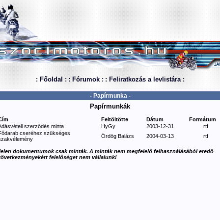
: Főoldal :
: Fórumok :
: Feliratkozás a levlistára :
- Papírmunka -
Papírmunkák
Cím
Feltöltötte
Dátum
Formátum
Adásvételi szerződés minta
HyGy
2003-12-31
rtf
Fődarab cseréhez szükséges
Ördög Balázs
2004-03-13
rtf
szakvélemény
Jelen dokumentumok csak minták. A minták nem megfelelő felhasználásából eredő
következményekért felelőséget nem vállalunk!