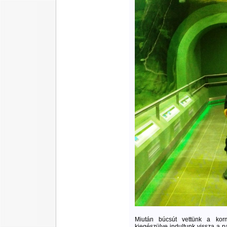
Miután búcsút vettünk a korm
kiegészülve indultunk vissza a p