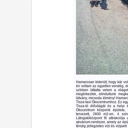
Hamarosan kiderült, hogy kár vol
én voltam az egyetlen vendég, de
színben láttatta velem a világ
megérkeztek, elindultunk megke
látvány, micsoda élmény! Hamar
Tisza-tavi Ökocentrumhoz. Ez egy
Tisza-tó élővilágát és a helyi
Ökocentrum központi épülete, m
tervezett, 2600 m2-en, 4 szint
Látogatóközpont fő attrakciója 
akvárium-rendszer, amely az épül
térség jellegzetes vízi és vízpar