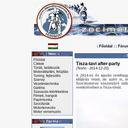
: Főoldal :
: Fóru
:: Menü ::
- 
Főoldal
Tisza-tavi after-party
Cikkek
Túrák, találkozók
(Tesho - 2014-12-20)
Motorátépítés, felújítás
A 2014-es év igazán rendhagy
Tuning, fejlesztés
időjárás miatt, de azért is, 
Szerviz
Szocimotoros szezonzáró talá
Vezetéstechnika
rendezésében a Tisza-tónál.
Galéria
Szavazás kiértékelése
Filmek, hangok
Papírmunka
Szocitúrák
Motortervezés
Motor versenyzés
:: Egy kép ::