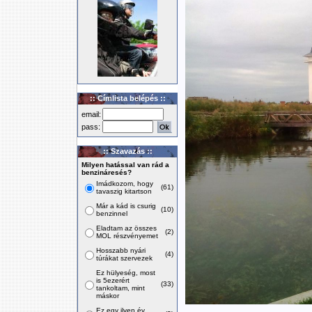
:: Címlista belépés ::
email:
pass:
:: Szavazás ::
Milyen hatással van rád a
benzináresés?
Imádkozom, hogy
(61)
tavaszig kitartson
Már a kád is csurig
(10)
benzinnel
Eladtam az összes
(2)
MOL részvényemet
Hosszabb nyári
(4)
túrákat szervezek
Ez hülyeség, most
is 5ezerért
(33)
tankoltam, mint
máskor
Ez egy ilyen év,