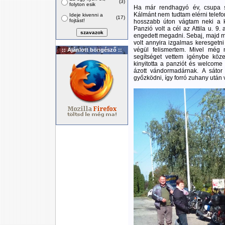
(3)
folyton esik
Ha már rendhagyó év, csupa s
Kálmánt nem tudtam elérni telefo
Ideje kivenni a
(17)
fojtást!
hosszabb úton vágtam neki a k
Panzió volt a cél az Attila u. 9
engedett megadni. Sebaj, majd m
volt annyira izgalmas keresgetni
végül felismertem. Mivel még 
:: Ajánlott böngésző ::
segítséget vettem igénybe köz
kinyitotta a panziót és welcome 
ázott vándormadárnak. A sátor 
győzködni, így forró zuhany után