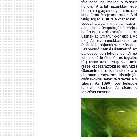
féle hazai hal mellett, a földszi
hüllőfaj. A tárlat hazánkban egy
bemutató gyűjtemény – méreteit é
látható ma Magyarországon. A kiál
világ fogadja. Itt találkozhatun
védett halaival, mint pl. a magya
attrakció az üvegalagútnál várja
halóriást, a vizát csodálhatjuk m
úsznak át. Ottjártunkkor épp a v
meg. Az akváriumokban és terrár
és hüllőfaunájának szinte összes k
Szabadidő park és állatkert fő at
pallóösvényen lehet eljutni. A me
tóhoz kötődő életmód és foglalko
régi relikviáival igen gazdag bem
része két szárazföldi és egy vízi 
Ökocentrumhoz kapcsolódik a gát
ahonnan rendszeres kishajó-já
csónakokkal lehet felfedezni a t
világát. Az 1890 Ft-os belépője
halleves képében. Az elsőre s
tetszését elnyerte.