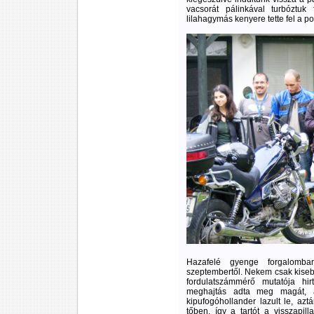
vacsorát pálinkával turbóztu
lilahagymás kenyere tette fel a p
Hazafelé gyenge forgalomba
szeptembertől. Nekem csak kise
fordulatszámmérő mutatója hir
meghajtás adta meg magát, 
kipufogóhollander lazult le, azt
tőben, így a tartót a visszapill