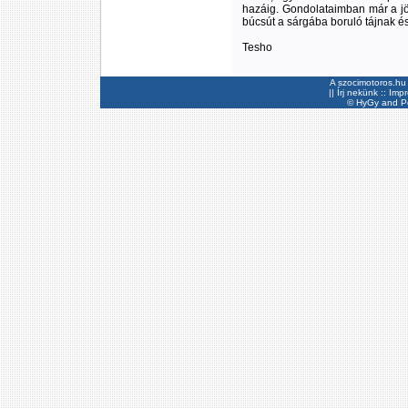
hazáig. Gondolataimban már a jöv
búcsút a sárgába boruló tájnak és
Tesho
A szocimotoros.hu 
||
Írj nekünk
::
Imp
©
HyGy
and Pee