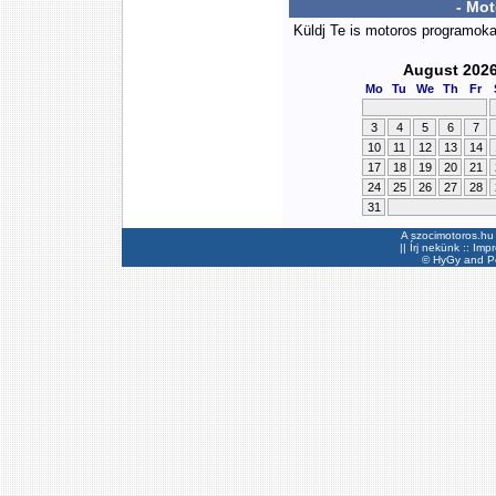
- Mo
Küldj Te is motoros programok
August 202
Mo
Tu
We
Th
Fr
3
4
5
6
7
10
11
12
13
14
17
18
19
20
21
24
25
26
27
28
31
A szocimotoros.hu 
||
Írj nekünk
::
Imp
©
HyGy
and Pee