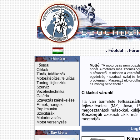
: Főoldal :
: Fóru
:: Menü ::
Főoldal
Mottó:
"A motorozás nem pusztán
annál. A motoros más szemszögbő
Cikkek
autóvezető. Itt minden a vezetőtől
Túrák, találkozók
egyéniség - szabad, szilaj és le
Motorátépítés, felújítás
problémáin. Másrészt előfordulha
Tuning, fejlesztés
és mindig sebezhető."
Szerviz
Vezetéstechnika
Cikkeket várunk!
Galéria
Szavazás kiértékelése
Ha van bármiféle
felhasznál
Filmek, hangok
fejlesztésetek (MZ, Jawa, P
Papírmunka
megosztanátok másokkal, küldj
Szocitúrák
Köszönjük
azoknak akik már k
Motortervezés
megtartják.
Motor versenyzés
- Leg
:: Egy kép ::
Kütyü