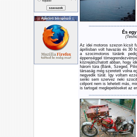
fojtást!
:: Ajánlott böngésző ::
És egy 
(Tesho
Az idei motoros szezon kicsit fu
áprilisban volt havazás és 30 f
a szocimotoros túráink pedi
éppenséggel tömegrendezvények
közrejátszhatott abban, hogy i
három túra (Bánk, Szeged, Pili
társaság még szeretett volna e
negyedik túrát. Így voltam ezz
senki sem szervez neki szoci
célpont nem is lehetett más, mi
is tartogat meglepetéseket az e