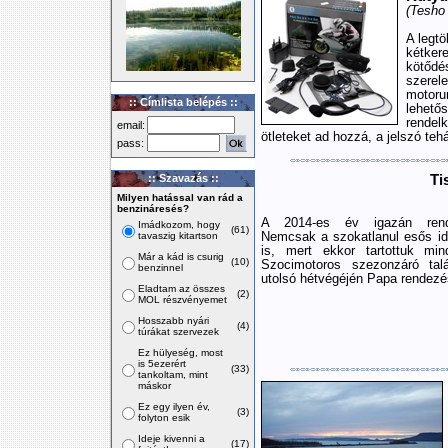
(Tesho 
A legt
kétker
kötőd
szerel
motoru
:: Címlista belépés ::
lehető
rendel
email:
ötleteket ad hozzá, a jelszó tehá
pass:
:: Szavazás ::
Ti
Milyen hatással van rád a
benzináresés?
A 2014-es év igazán rendh
Imádkozom, hogy
(61)
tavaszig kitartson
Nemcsak a szokatlanul esős idő
is, mert ekkor tartottuk min
Már a kád is csurig
(10)
Szocimotoros szezonzáró talá
benzinnel
utolsó hétvégéjén Papa rendezé
Eladtam az összes
(2)
MOL részvényemet
Hosszabb nyári
(4)
túrákat szervezek
Ez hülyeség, most
is 5ezerért
(33)
tankoltam, mint
máskor
Ez egy ilyen év,
(3)
folyton esik
Ideje kivenni a
(17)