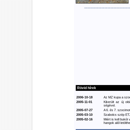
Rövid hírek
2006-10-18
Az MZ kupa a szoci
2005-11-01
Kikerült az új ol
ségével.
2005-07-27
A 6. és 7. szocimot
2005-03-10
Szabolcs szép ETZ
2005-02-16
Miért is kell bukót
hangok alól letölthe