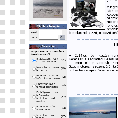
A legt
kétker
kötőd
szerel
motoru
lehető
:: Címlista belépés ::
rendel
email:
ötleteket ad hozzá, a jelszó tehá
pass:
Ti
:: Szavazás ::
Milyen hatással van rád a
benzináresés?
A 2014-es év igazán rendh
Imádkozom, hogy
Nemcsak a szokatlanul esős idő
(61)
tavaszig kitartson
is, mert ekkor tartottuk min
Szocimotoros szezonzáró talá
Már a kád is csurig
(10)
benzinnel
utolsó hétvégéjén Papa rendezé
Eladtam az összes
(2)
MOL részvényemet
Hosszabb nyári
(4)
túrákat szervezek
Ez hülyeség, most
is 5ezerért
(33)
tankoltam, mint
máskor
Ez egy ilyen év,
(3)
folyton esik
Ideje kivenni a
(17)
fojtást!