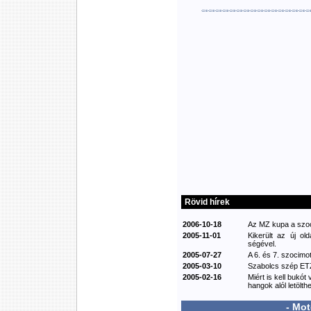
Rövid hírek
2006-10-18
Az MZ kupa a szoci
2005-11-01
Kikerült az új ol
ségével.
2005-07-27
A 6. és 7. szocimot
2005-03-10
Szabolcs szép ETZ
2005-02-16
Miért is kell bukót
hangok alól letölthe
- Mo