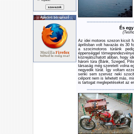
:: Ajánlott böngésző ::
És egy 
(Tesho
Az idei motoros szezon kicsit fu
áprilisban volt havazás és 30 f
a szocimotoros túráink pedi
éppenséggel tömegrendezvények
közrejátszhatott abban, hogy i
három túra (Bánk, Szeged, Pili
társaság még szeretett volna e
negyedik túrát. Így voltam ezz
senki sem szervez neki szoci
célpont nem is lehetett más, mi
is tartogat meglepetéseket az e