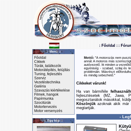
: Főoldal :
: Fóru
:: Menü ::
Főoldal
Mottó:
"A motorozás nem pusztán
annál. A motoros más szemszögbő
Cikkek
autóvezető. Itt minden a vezetőtől
Túrák, találkozók
egyéniség - szabad, szilaj és le
Motorátépítés, felújítás
problémáin. Másrészt előfordulha
Tuning, fejlesztés
és mindig sebezhető."
Szerviz
Vezetéstechnika
Cikkeket várunk!
Galéria
Szavazás kiértékelése
Ha van bármiféle
felhasznál
Filmek, hangok
fejlesztésetek (MZ, Jawa, P
Papírmunka
megosztanátok másokkal, küldj
Szocitúrák
Köszönjük
azoknak akik már k
Motortervezés
megtartják.
Motor versenyzés
- Leg
:: Egy kép ::
Kütyü
(Tesho 