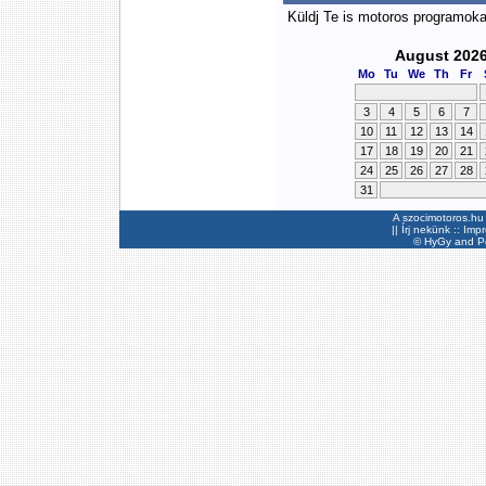
Küldj Te is motoros programok
August 202
Mo
Tu
We
Th
Fr
3
4
5
6
7
10
11
12
13
14
17
18
19
20
21
24
25
26
27
28
31
A szocimotoros.hu 
||
Írj nekünk
::
Imp
©
HyGy
and Pee