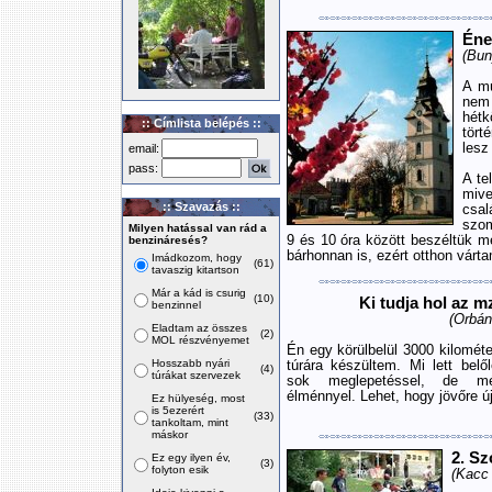
Éne
(Bun
A mú
nem 
hét
:: Címlista belépés ::
tör
lesz
email:
pass:
A te
miv
:: Szavazás ::
csal
szom
Milyen hatással van rád a
9 és 10 óra között beszéltük me
benzináresés?
bárhonnan is, ezért otthon várta
Imádkozom, hogy
(61)
tavaszig kitartson
Már a kád is csurig
(10)
Ki tudja hol az m
benzinnel
(Orbán
Eladtam az összes
(2)
MOL részvényemet
Én egy körülbelül 3000 kilomét
Hosszabb nyári
túrára készültem. Mi lett belő
(4)
túrákat szervezek
sok meglepetéssel, de m
élménnyel. Lehet, hogy jövőre 
Ez hülyeség, most
is 5ezerért
(33)
tankoltam, mint
máskor
2. Sz
Ez egy ilyen év,
(3)
folyton esik
(Kacc