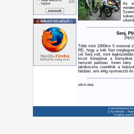
Ideje kivenni a
(17)
Az el
fojtást!
minde
Szeri
sokan
sikerü
:: Ajánlott böngésző ::
Senj, Pli
(HyGy
Több mint 1800km 5 motorral (
RD, hogy a kék füst meglegyen
cél Senj volt, mint legközelebbi
kicsit körejártuk a környéket,
nemzeti parkban. Innen irány T
lakókocsira cseréltük a leány
faluban, ami elég nyomasztó és 
előző oldal
A szocimotoros.hu 
||
Írj nekünk
::
Imp
©
HyGy
and Pee