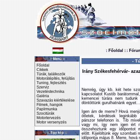
: Főoldal :
: Fóru
:: Menü ::
- T
Főoldal
Cikkek
Irány Székesfehérvár- aza
Túrák, találkozók
Motorátépítés, felújítás
Tuning, fejlesztés
Szerviz
Nemrég, úgy kb. két hete szo
Vezetéstechnika
kapcsolatot Kustib barátommal,
Galéria
kemencei túrára nem tudunk e
Szavazás kiértékelése
döntöttünk gurulhatnánk egyet...
Filmek, hangok
Papírmunka
Igen ám de merre? Hová menj
Szocitúrák
ötletek, kérdések leginkább
Motortervezés
párszor telefonon is. Tib mivel
Motor versenyzés
vagy mi, így nem igen ért 
összehoztunk egy időpontot 
:: Egy kép ::
előtt. Kijelöltünk egy szombati n
időpontja május 8. Merre, hová