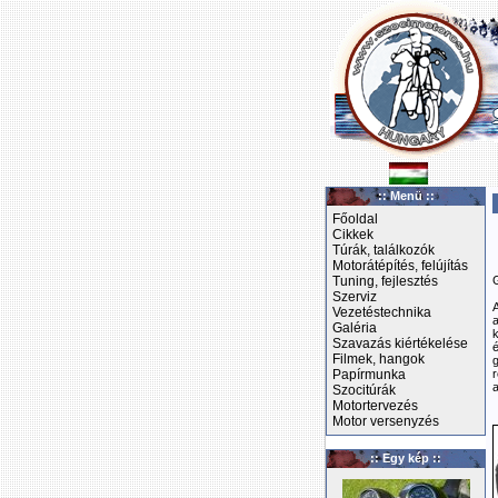
:: Menü ::
Főoldal
Cikkek
Túrák, találkozók
Motorátépítés, felújítás
Tuning, fejlesztés
Szerviz
Vezetéstechnika
Galéria
k
Szavazás kiértékelése
é
Filmek, hangok
Papírmunka
r
a
Szocitúrák
Motortervezés
Motor versenyzés
:: Egy kép ::