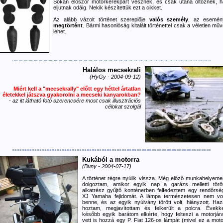
Sokan először motorkerékpárt vesznek, és csak utána öltöznek, h
eljutnak odáig. Nekik készítettük ezt a cikket.
Az alább vázolt történet szereplője
valós személy
, az esemén
megtörtént
. Bármi hasonlóság kitalált történettel csak a véletlen mű
lehet.
Halálos mecsekrali
(HyGy - 2004-09-12)
Miért kell a "mecsekrally" előtt egy héttel ártatlan
életekkel játszva gyakorolni a mecseki kanyarokban?
-
az itt látható fotó szerencsére most csak illusztrációs
célokat szolgál
Kukából a motorra
(Buny - 2004-07-17)
A történet régre nyúlik vissza. Még előző munkahelyeme
dolgoztam, amikor egyik nap a garázs melletti töröt
alkatrész gyűjtő konténerben felfedeztem egy rendőrség
XJ Yamaha fejidomát. A lámpa természetesen nem vol
benne, és az egyik nyúlvány törött volt, hiányzott. Haz
hoztam, megjavítottam és felkerült a polcra. Évekke
később egyik barátom elkérte, hogy felteszi a motorjára
vett is hozzá egy P. Fiat 126-os lámpát (mivel ez a moto