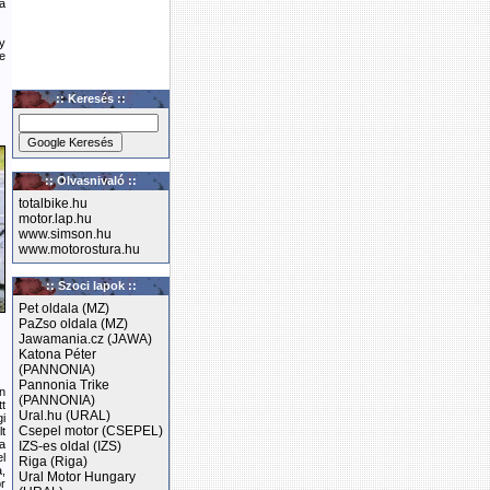
a
y
ve
:: Keresés ::
:: Olvasnivaló ::
totalbike.hu
motor.lap.hu
www.simson.hu
www.motorostura.hu
:: Szoci lapok ::
Pet oldala (MZ)
PaZso oldala (MZ)
Jawamania.cz (JAWA)
Katona Péter
(PANNONIA)
Pannonia Trike
n
(PANNONIA)
t
Ural.hu (URAL)
i
Csepel motor (CSEPEL)
t
a
IZS-es oldal (IZS)
l
Riga (Riga)
,
Ural Motor Hungary
r