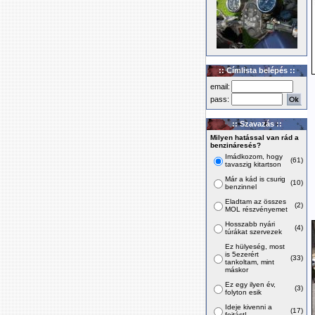
:: Címlista belépés ::
email:
pass:
:: Szavazás ::
Milyen hatással van rád a
benzináresés?
Imádkozom, hogy
(61)
tavaszig kitartson
Már a kád is csurig
(10)
benzinnel
Eladtam az összes
(2)
MOL részvényemet
Hosszabb nyári
(4)
túrákat szervezek
Ez hülyeség, most
is 5ezerért
(33)
tankoltam, mint
máskor
Ez egy ilyen év,
(3)
folyton esik
Ideje kivenni a
(17)
fojtást!