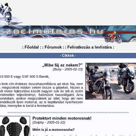
: Főoldal :
: Fórumok :
: Feliratkozás a levlistára :
- Cikkek -
„Mibe fáj ez nekem?”
(Buny - 2005-02-13)
GS 500 E vagy GSF 600 S Bandit,
A fenti cím érdekes összehasonlításra ad okot. Na, nem
a megszokott módon vetem össze a gépeket, hiszen a
ét motor fejlesztése között nagyon sok év telt el, ezért
rtelmetlen teljesítményt, futóművet hasonlítgatni. Arra
gondoltam, amikor megszületett az ötlet, hogy aki nem
endelkezik ilyen motorral, az is bepillantást nyerhessen
bba, mennyibe is kerül a fenntartása.
Protektort minden motorosnak!
(Dolphy - 2005-01-22)
Miért is jó a motorosruha?