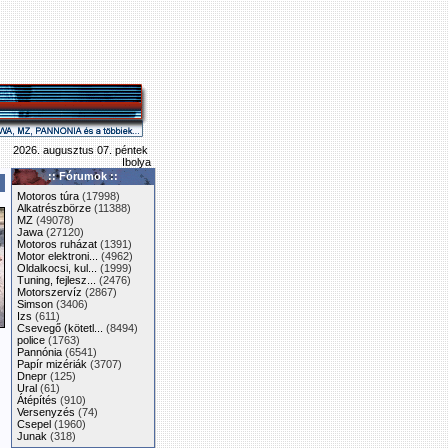
2026. augusztus 07. péntek
Ibolya
:: Fórumok ::
Motoros túra
(17998)
Alkatrészbörze
(11388)
MZ
(49078)
Jawa
(27120)
Motoros ruházat
(1391)
Motor elektroni...
(4962)
Oldalkocsi, kul...
(1999)
Tuning, fejlesz...
(2476)
Motorszervíz
(2867)
Simson
(3406)
Izs
(611)
Csevegő (kötetl...
(8494)
police
(1763)
Pannónia
(6541)
Papír mizériák
(3707)
Dnepr
(125)
Ural
(61)
Átépítés
(910)
Versenyzés
(74)
Csepel
(1960)
Junak
(318)