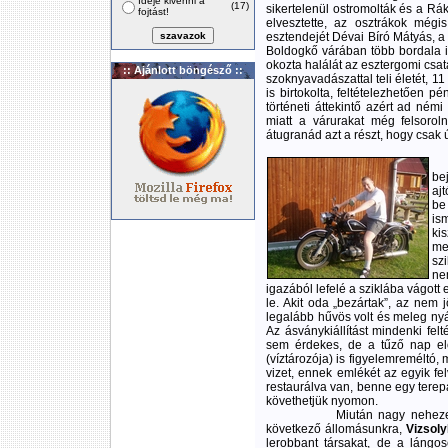
Ideje kivenni a
(17)
sikertelenül ostromolták és a Rá
fojtást!
elvesztette, az osztrákok mégis
esztendejét Dévai Bíró Mátyás, a m
Boldogkő várában több bordala i
okozta halálát az esztergomi csa
:: Ajánlott böngésző ::
szoknyavadászattal teli életét, 11
is birtokolta, feltételezhetően p
történeti áttekintő azért ad némi
miatt a várurakat még felsorol
átugranád azt a részt, hogy csak 
be
aj
be
is
ki
me
sz
ne
igazából lefelé a sziklába vágott
le. Akit oda „bezártak”, az nem j
legalább hűvös volt és meleg ny
Az ásványkiállítást mindenki fel
sem érdekes, de a tűző nap elő
(víztározója) is figyelemreméltó, 
vizet, ennek emlékét az egyik fel
restaurálva van, benne egy terep
követhetjük nyomon.
Miután nagy nehezen sikerü
következő állomásunkra,
Vizsoly
lerobbant társakat, de a lángos