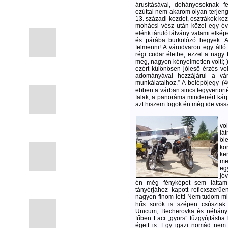
árusításával, dohányosoknak fel
ezúttal nem akarom olyan terjeng
13. századi kezdet, osztrákok kez
mohácsi vész után közel egy évi
elénk táruló látvány valami elké
és párába burkolózó hegyek. 
felmenni! A várudvaron egy álló 
régi cudar életbe, ezzel a nagy 
meg, nagyon kényelmetlen volt!;-)
ezért különösen jóleső érzés vo
adományával hozzájárul a vár
munkálataihoz.” A belépőjegy (
ebben a várban sincs fegyvertörté
falak, a panoráma mindenért kárp
azt hiszem fogok én még ide viss
vo
lát
öl
ko
ke
me
eg
jó
én még fényképet sem láttam 
tányérjához kapott reflexszerűe
nagyon finom lett! Nem tudom mily
hűs sörök is szépen csúsztak l
Unicum, Becherovka és néhány s
fűben Laci „gyors” tűzgyújtásba 
égett is. Egy igazi nomád nem 