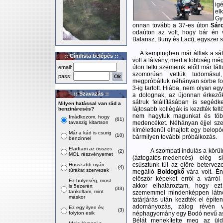
ig
el
Gy
onnan tovább a 37-es úton
Sár
odaúton az volt, hogy bár én 
Balansz, Buny és Laci), egyszer s
A kempingben már álltak a sátr
:: Címlista belépés ::
volt a látvány, mert a többség m
úton lelki szemeink előtt már lá
email:
szomorúan vettük tudomásul
pass:
megpróbáltuk néhányan sörbe foj
3-ig tartott. Hiába, nem olyan eg
:: Szavazás ::
a dolognak, az újonnan érkezőke
sátruk felállításában is segéd
Milyen hatással van rád a
lájtosabb kollégák is kezdték felt
benzináresés?
nem hagytuk magunkat és több
Imádkozom, hogy
(61)
tavaszig kitartson
medencéket. Néhányan éjjel szer
kíméletlenül elhajtott egy belopó
Már a kád is csurig
(10)
bármilyen további próbálkozás.
benzinnel
Eladtam az összes
A szombati indulás a kör
(2)
MOL részvényemet
(áztogatós-medencés) elég s
csúsztunk túl az előre beterveze
Hosszabb nyári
(4)
túrákat szervezek
megálló
Boldogkő
vára volt. Én
először képeket erről a várról
Ez hülyeség, most
akkor elhatároztam, hogy ez
is 5ezerért
(33)
tankoltam, mint
szememmel mindenképpen látnom
máskor
tatárjárás után kezdték el építe
adományozás, zálog révén vá
Ez egy ilyen év,
(3)
folyton esik
néphagyomány egy Bodó nevű asza
Bélát menekítette meg az üld