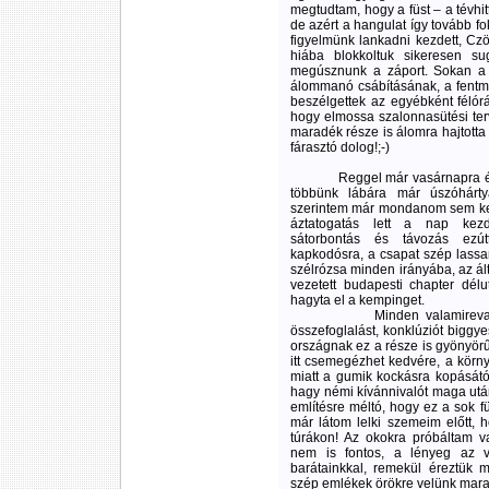
megtudtam, hogy a füst – a tévhitt
de azért a hangulat így tovább fo
figyelmünk lankadni kezdett, Czö
hiába blokkoltuk sikeresen su
megúsznunk a záport. Sokan a 
álommanó csábításának, a fentm
beszélgettek az egyébként félórá
hogy elmossa szalonnasütési terv
maradék része is álomra hajtotta 
fárasztó dolog!;-)
Reggel már vasárnapra é
többünk lábára már úszóhárty
szerintem már mondanom sem kel
áztatogatás lett a nap kez
sátorbontás és távozás ezút
kapkodósra, a csapat szép lassan
szélrózsa minden irányába, az ál
vezetett budapesti chapter dél
hagyta el a kempinget.
Minden valamirevaló cikkír
összefoglalást, konklúziót biggy
országnak ez a része is gyönyörű
itt csemegézhet kedvére, a körn
miatt a gumik kockásra kopásától
hagy némi kívánnivalót maga ut
említésre méltó, hogy ez a sok f
már látom lelki szemeim előtt,
túrákon! Az okokra próbáltam va
nem is fontos, a lényeg az vo
barátainkkal, remekül éreztük 
szép emlékek örökre velünk mar