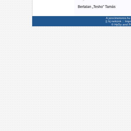
Bertalan „Tesho” Tamás
A szocimotoros.hu 
||
Írj nekünk
::
Imp
©
HyGy
and Pee