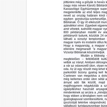
jöttünkre még a gólyák is heves k
(vagy más néven Károli) Bibliáról
Kassavölgyi Egyházmegye superin
megjelentette az első teljes mag
nevét az ország határain kívül
egyben gondozója-szerkesztője,
Bibliának. Ő így írt elkészült mun
ajándékot vinni. Egyebek vigyene
amit vihetek, tudniillik magyar n
800 példányban másfél év alat
példányról tudunk, közülük 24 o
látható a vizsolyi templomban 
magyar nyelv és irodalmi stílus 
Hogy a magyarság, a magyar ny
ellenére megmaradt
"
a magyar
Vizsolyi Bibliának köszönhetjük.
Miután a többség -
megfelelően – feltöltődött kult
vettük az irányt. Amilyen délceg
a vár az odavezető úton, olyan n
oda. Az út egy részét meg lehet t
parkolótól bizony gyalog kell fe
Cselesen van megoldva a dolo
még kellemes erdei úton sétál a
árnyat adó fák között, maj
majdhogynem négykézláb a szi
újjáépítéshez használt anyagoka
mindenkinek az arcára a „mindjár
hogy ebben a térségben nem volt d
gyalogkapuval szembesültünk, na
(pozícióját tekintve várgondnok)
vállalkozó turistaszezonban bizo