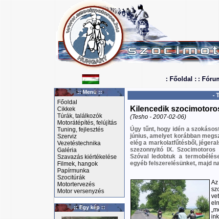
: Főoldal :
: Fóru
:: Menü ::
- 
Főoldal
Kilencedik szocimotoro
Cikkek
Túrák, találkozók
(Tesho - 2007-02-06)
Motorátépítés, felújítás
Úgy tűnt, hogy idén a szokásostó
Tuning, fejlesztés
június, amelyet korábban megsz
Szerviz
elég a markolatfűtésből, jégeral
Vezetéstechnika
szezonnyitó IX. Szocimotoros 
Galéria
Szóval ledobtuk a termobélése
Szavazás kiértékelése
egyéb felszerelésünket, majd na
Filmek, hangok
Papírmunka
Szocitúrák
Az
Motortervezés
sz
Motor versenyzés
ve
el
:: Egy kép ::
„m
in