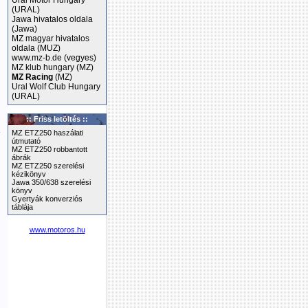
Ural Motor Hungary
(URAL)
Jawa hivatalos oldala
(Jawa)
MZ magyar hivatalos
oldala (MUZ)
www.mz-b.de (vegyes)
MZ klub hungary (MZ)
MZ Racing
(MZ)
Ural Wolf Club Hungary
(URAL)
t
:: Friss letöltés ::
t
MZ ETZ250 haszálati
útmutató
MZ ETZ250 robbantott
ábrák
MZ ETZ250 szerelési
kézikönyv
Jawa 350/638 szerelési
könyv
Gyertyák konverziós
táblája
www.motoros.hu
z