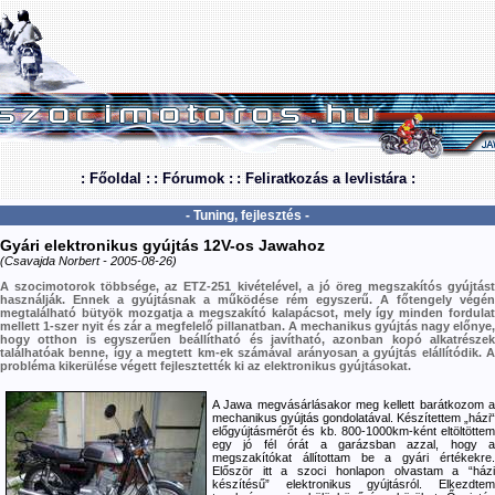
: Főoldal :
: Fórumok :
: Feliratkozás a levlistára :
- Tuning, fejlesztés -
Gyári elektronikus gyújtás 12V-os Jawahoz
(Csavajda Norbert - 2005-08-26)
A szocimotorok többsége, az ETZ-251 kivételével, a jó öreg megszakítós gyújtást
használják. Ennek a gyújtásnak a működése rém egyszerű. A főtengely végén
megtalálható bütyök mozgatja a megszakító kalapácsot, mely így minden fordulat
mellett 1-szer nyit és zár a megfelelő pillanatban. A mechanikus gyújtás nagy előnye,
hogy otthon is egyszerűen beállítható és javítható, azonban kopó alkatrészek
találhatóak benne, így a megtett km-ek számával arányosan a gyújtás elállítódik. A
probléma kikerülése végett fejlesztették ki az elektronikus gyújtásokat.
A Jawa megvásárlásakor meg kellett barátkozom a
mechanikus gyújtás gondolatával. Készítettem „házi“
előgyújtásmérőt és kb. 800-1000km-ként eltöltöttem
egy jó fél órát a garázsban azzal, hogy a
megszakítókat állítottam be a gyári értékekre.
Először itt a szoci honlapon olvastam a “házi
készítésű” elektronikus gyújtásról. Elkezdtem