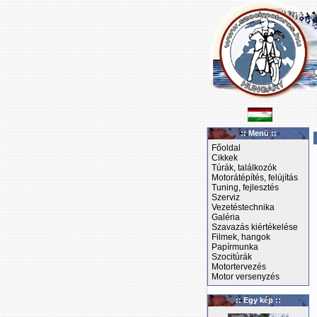
:: Menü ::
Főoldal
Cikkek
Túrák, találkozók
Motorátépítés, felújítás
Tuning, fejlesztés
Szerviz
Vezetéstechnika
Galéria
Szavazás kiértékelése
Filmek, hangok
Papírmunka
Szocitúrák
Motortervezés
Motor versenyzés
:: Egy kép ::