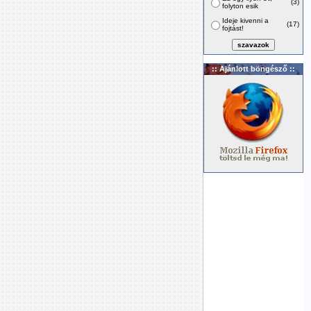
(3)
folyton esik
Ideje kivenni a
(17)
fojtást!
:: Ajánlott böngésző ::