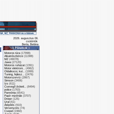
2026. augusztus 06.
csütörtök
Berta, Bettina
:: Fórumok ::
Motoros túra
(17998)
Alkatrészbörze
(11388)
MZ
(49078)
Jawa
(27120)
Motoros ruházat
(1391)
Motor elektroni...
(4962)
Oldalkocsi, kul...
(1999)
Tuning, fejlesz...
(2476)
Motorszervíz
(2867)
Simson
(3406)
Izs
(611)
Csevegő (kötetl...
(8494)
police
(1763)
Pannónia
(6541)
Papír mizériák
(3707)
Dnepr
(125)
Ural
(61)
Átépítés
(910)
Versenyzés
(74)
Csepel
(1960)