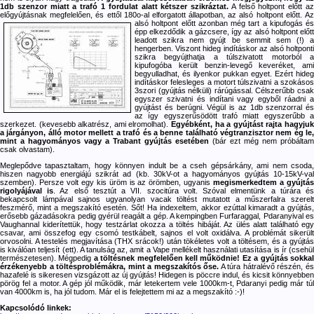
1db szenzor miatt a trafó 1 fordulat alatt kétszer szikráztat.
A felső holtpont előtt a
előgyújtásnak megfelelően, és ettől 180o-al elforgatott állapotban, az alsó holtpont előtt.
Az
alsó holtpont előtt azonban még tart a kipufogás és
épp elkezdődik a gázcsere, így az alsó holtpont előtt
leadott szikra nem gyújt be semmit sem (!) a
hengerben. Viszont hideg indításkor az alsó holtponti
szikra begyújthatja a túlszivatott motorból a
kipufogóba került benzin-levegő keveréket, ami
begyulladhat, és ilyenkor pukkan egyet. Ezért hideg
indításkor felesleges a motort túlszivatni a szokásos
3szori (gyújtás nélküli) rárúgással. Célszerűbb csak
egyszer szivatni és indítani vagy egyből ráadni a
gyújtást és berúgni. Végül is az 1db szenzorral és
az így egyszerűsödött trafó miatt egyszerűbb a
szerkezet. (kevesebb alkatrész, ami elromolhat).
Egyébként, ha a gyújtást rajta hagyjuk
a járgányon, álló motor mellett a trafó és a benne található végtranzisztor nem ég le,
mint a hagyományos vagy a Trabant gyújtás esetében
(bár ezt még nem próbáltam
csak olvastam).
Meglepődve tapasztaltam, hogy könnyen indult be a cseh gépsárkány, ami nem csoda,
hiszen nagyobb energiájú szikrát ad (kb. 30kV-ot a hagyományos gyújtás 10-15kV-val
szemben). Persze volt egy kis üröm is az örömben, ugyanis
megismerkedtem a gyújtá
rigolyájával is
. Az első tesztút a VII. szocitúra volt. Szóval elmentünk a túrára é
bekapcsolt lámpával sajnos ugyanolyan vacak töltést mutatott a műszerfalra szerelt
feszmérő, mint a megszakító esetén. Sőt! Ha indexeltem, akkor ezúttal kimaradt a gyújtás,
erősebb gázadásokra pedig gyérül reagált a gép. A kempingben Furfaraggal, Pdaranyival es
Vaughannal kiderítettük, hogy testzárlat okozza a töltés hibáját. Az ülés alatt található egy
csavar, ami összefog egy csomó testkábelt, sajnos el volt oxidálva. A problémát sikerült
orvosolni. A testelés megjavítása (THX srácok!) után tökéletes volt a töltésem, és a gyújtás
is kiválóan teljesít (ett). A tanulság az, amit a Vape mellékelt használati utasítása is ír (csehül
természetesen). Mégpedig
a töltésnek megfelelően kell működnie!
Ez a gyújtás sokka
érzékenyebb a töltésproblémákra, mint a megszakítós őse.
A túra hátralévő részén, é
hazafelé is sikeresen vizsgázott az új gyújtás! Hidegen is pöccre indul, és kicsit könnyebben
pörög fel a motor. A gép jól működik, már letekertem vele 1000km-t, Pdaranyi pedig már túl
van 4000km is, ha jól tudom. Már el is felejtettem mi az a megszakító :-)!
Kapcsolódó linkek: