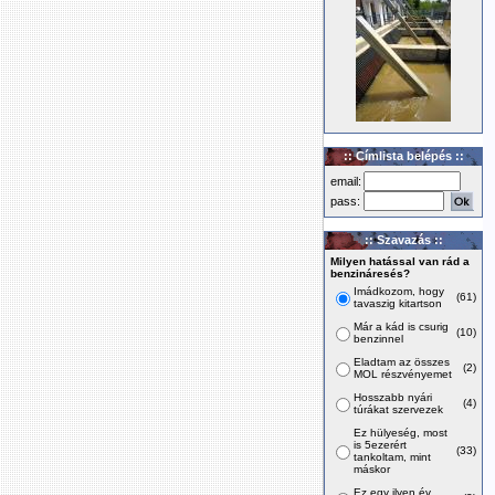
:: Címlista belépés ::
email:
pass:
:: Szavazás ::
Milyen hatással van rád a
benzináresés?
Imádkozom, hogy
(61)
tavaszig kitartson
Már a kád is csurig
(10)
benzinnel
Eladtam az összes
(2)
MOL részvényemet
Hosszabb nyári
(4)
túrákat szervezek
Ez hülyeség, most
is 5ezerért
(33)
tankoltam, mint
máskor
Ez egy ilyen év,