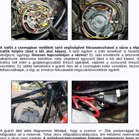
A trafót a csomagban mellékelt tartó segítségével felcsavarozhatod a vázra a régi
trafók helyére (lásd a két alsó képen).
A tartó egyben a trafó testelését is hivatot
elvégezni, úgyhogy
fémesen kapcsolódjon a vázhoz!
Ez után következik a beszerel
alkatrészek elektromos bekötése, mely végtelenül egyszerű (lásd a két alsó képen).
A
trafóra kell kötni a gyújtáskapcsolótól érkező tápkábelt, valamint a szenzortól érkező
vezetéket. Ez utóbbi bekötésére a gyártó nem ad a csomagban külön vezetéket, hiszen
felhasználhatjuk, a régi, az immáron felszabadult megszakítóvezetékek egyikét.
A gyártó által adott diagrammon láthatjuk, hogy a szenzor +/- 2fok pontossággal fix
előgyújtást ad a motornak. Tehat nincs előgyújtásszabályzása, ami kétütemű motoroknál
nem is olyan nagy tragédia.
A gyújtással kapcsolatban érdemes megjegyezni, hogy a