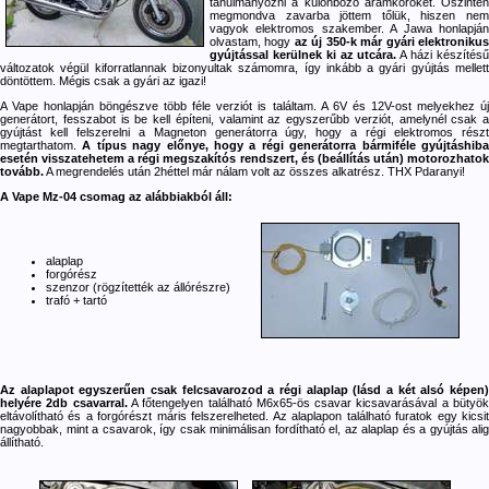
tanulmányozni a különböző áramköröket. Őszintén
megmondva zavarba jöttem tőlük, hiszen nem
vagyok elektromos szakember. A Jawa honlapján
olvastam, hogy
az új 350-k már gyári elektroniku
gyújtással kerülnek ki az utcára.
A házi készítés
változatok végül kiforratlannak bizonyultak számomra, így inkább a gyári gyújtás mellett
döntöttem. Mégis csak a gyári az igazi!
A Vape honlapján böngészve több féle verziót is találtam. A 6V és 12V-ost melyekhez új
generátort, fesszabot is be kell építeni, valamint az egyszerűbb verziót, amelynél csak a
gyújtást kell felszerelni a Magneton generátorra úgy, hogy a régi elektromos részt
megtarthatom.
A típus nagy előnye, hogy a régi generátorra bármiféle gyújtáshib
esetén visszatehetem a régi megszakítós rendszert, és (beállítás után) motorozhatok
tovább.
A megrendelés után 2héttel már nálam volt az összes alkatrész. THX Pdaranyi!
A Vape Mz-04 csomag az alábbiakból áll:
alaplap
forgórész
szenzor (rögzítették az állórészre)
trafó + tartó
Az alaplapot egyszerűen csak felcsavarozod a régi alaplap (lásd a két alsó képen)
helyére 2db csavarral.
A főtengelyen található M6x65-ös csavar kicsavarásával a bütyö
eltávolítható és a forgórészt máris felszerelheted. Az alaplapon található furatok egy kicsit
nagyobbak, mint a csavarok, így csak minimálisan fordítható el, az alaplap és a gyújtás alig
állítható.