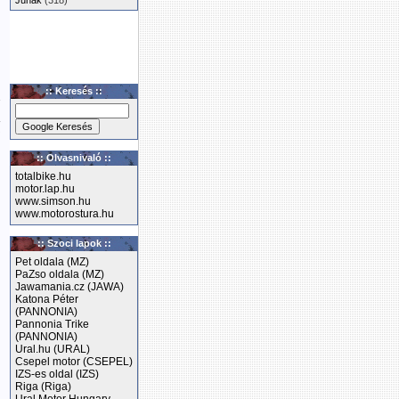
Junak
(318)
s
ű
:: Keresés ::
a
:: Olvasnivaló ::
totalbike.hu
motor.lap.hu
www.simson.hu
www.motorostura.hu
:: Szoci lapok ::
Pet oldala (MZ)
PaZso oldala (MZ)
Jawamania.cz (JAWA)
Katona Péter
(PANNONIA)
Pannonia Trike
k
(PANNONIA)
Ural.hu (URAL)
Csepel motor (CSEPEL)
IZS-es oldal (IZS)
Riga (Riga)