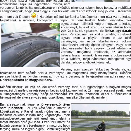
hogy nincs nála a kocsikulcs. Egy kisebb fajta
atomvillanás zajlik az agyamban, mintha nem
versenyen lennénk, hanem babazsúron. (Később elmondta nekem, hogy beteszi a mobiljába
csengőhangnak, hogy „hozz egy kurva fékkart” -mert ébresztőnek még jó lesz! Szerintem
ez, nem volt jó poén
) Na akkor elő kell keríteni a feleségemet mert nála van a kulcs
Felpattanok a motorra, körbejárom a depót, de nem találom. Miután lemondok róla
egyszercsak
előkerül, végre megvan a kulcs,
kocsi kinyit, láda előszed…és konstatálom hogy
van 2db kuplungkarom, de fékkar egy darab
sem.
Persze, mert ez volt a tartalék, az előzőt
ugyan ezen a pályán törtem el az első
versenyen, és azóta akárhányszor voltam
alkatrészért, mindig éppen elfogyott, vagy nem
jutott eszembe, hogy vegyek. Ezzel feladom a
versenyt, magamba roskadok, az adrenalin
hatása lassan elmúlik, leveszem a bukósisakot
és a kabátot, majd bánatosan nézegetem egy
darabig, ahogy a többiek köröznek.
Verseny után szerzek fékkart az X-futamra, ez
hivatalosan nem számít bele a versenybe, de magamnak még bizonyíthatok. Később
persze kiderül, az X-futam elmarad, így ez a verseny is befejezetlen marad számomra.
Összepakolunk és megyünk haza.
Később kiderült, ez volt az idei utolsó verseny, mert a Hungaroringen a nagyon magas
nevezési díj mellett, nevetségesen kevés időt kaptunk volna. Ez nagyon rosszul esett, mert
a Hungaroringes verseny szép szezonzáró lett volna, szemben ezzel a félresikerült
hétvégével, de a versenyzés már csak ilyen, nem sikerülhet mindig minden.
Bár a szezonnak vége, a
jó versenyző télen
sem pihenhet!
Fel kell készíteni a motort a
következő évre. Pár elmaradt módosítást, amit a
második cikkben leírtam még végrehajtok, mert
másodpercekben mérhető eredményt jelent a
motor minden apró javulása. Ezen felül motor és
futómű generált is végrehajtunk a motoron, hogy
tényleg 100%-os legyen a gép. Bambi segítségét