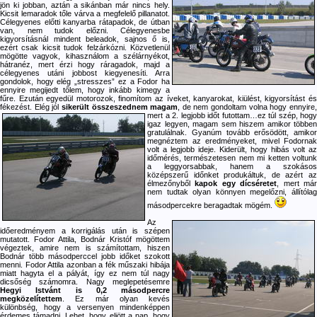
jön ki jobban, aztán a sikánban már nincs hely.
Kicsit lemaradok tőle várva a megfelelő pillanatot.
Célegyenes előtti kanyarba rátapadok, de útban
van, nem tudok előzni. Célegyenesbe
kigyorsításnál mindent beleadok, sajnos ő is,
ezért csak kicsit tudok felzárkózni. Közvetlenül
mögötte vagyok, kihasználom a szélárnyékot,
hátranéz, mert érzi hogy ráragadok, majd a
célegyenes utáni jobbost kiegyenesíti. Arra
gondolok, hogy elég „stresszes” ez a Fodor ha
ennyire megijedt tőlem, hogy inkább kimegy a
fűre. Ezután egyedül motorozok, finomítom az íveket, kanyarokat, kiülést, kigyorsítást és
fékezést. Elég jól
sikerült összeszednem magam
, de nem gondoltam
volna hogy ennyire
mert a 2. legjobb időt futottam…ez túl szép, hogy
igaz legyen, magam sem hiszem amikor többen
gratulálnak. Gyanúm tovább erősödött, amikor
megnéztem az eredményeket, mivel Fodornak
volt a legjobb ideje. Kiderült, hogy hibás volt az
időmérés, természetesen nem mi ketten voltunk
a leggyorsabbak, hanem a szokásos
középszerű időnket produkáltuk, de azért az
élmezőnyből
kapok egy dícséretet
, mert má
nem tudtak olyan könnyen megelőzni, állítólag
másodpercekre beragadtak mögém.
Az
időeredményem a korrigálás után is szépen
mutatott. Fodor Attila, Bodnár Kristóf mögöttem
végeztek, amire nem is számítottam, hiszen
Bodnár több másodperccel jobb időket szokott
menni. Fodor Attila azonban a fék műszaki hibája
miatt hagyta el a pályát, így ez nem túl nagy
dicsőség számomra. Nagy meglepetésemre
Hegyi Istvánt is 0,2 másodpercre
megközelítettem
. Ez már olyan kevés
különbség, hogy a versenyen mindenképpen
érdemes támadni. Lehet, hogy eljött a nap, hogy