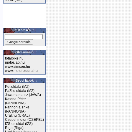
Junak
(318)
:: Keresés ::
:: Olvasnivaló ::
totalbike.hu
motor.lap.hu
www.simson.hu
www.motorostura.hu
:: Szoci lapok ::
Pet oldala (MZ)
PaZso oldala (MZ)
Jawamania.cz (JAWA)
Katona Péter
(PANNONIA)
Pannonia Trike
(PANNONIA)
Ural.hu (URAL)
Csepel motor (CSEPEL)
.
IZS-es oldal (IZS)
Riga (Riga)