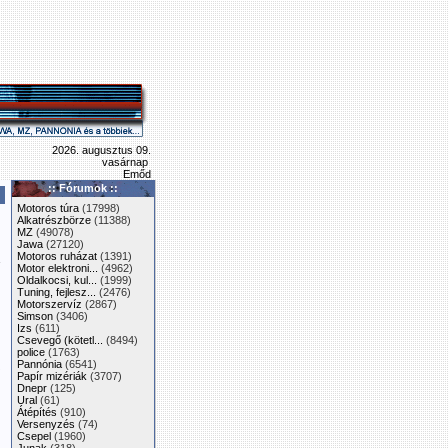
2026. augusztus 09.
vasárnap
Emőd
:: Fórumok ::
Motoros túra
(17998)
Alkatrészbörze
(11388)
MZ
(49078)
Jawa
(27120)
Motoros ruházat
(1391)
Motor elektroni...
(4962)
Oldalkocsi, kul...
(1999)
Tuning, fejlesz...
(2476)
Motorszervíz
(2867)
Simson
(3406)
Izs
(611)
Csevegő (kötetl...
(8494)
police
(1763)
Pannónia
(6541)
Papír mizériák
(3707)
n
Dnepr
(125)
Ural
(61)
Átépítés
(910)
Versenyzés
(74)
Csepel
(1960)