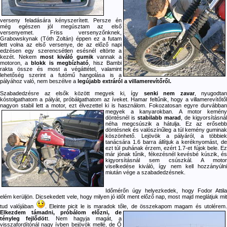
verseny feladására kényszerített. Persze én
még egészen jól megúsztam az első
versenyemet. Friss versenyzőnknek,
Grabowskynak (Tóth Zoltán) éppen ez a futam
lett volna az első versenye, de az előző napi
edzésen egy szerencsétlen esésnél eltörte a
kezét. Nekem
most kiváló gumik
vannak a
motoron, a
blokk is megbízható
, hisz Bambi
rakta össze és most a végáttétel, valamint
lehetőség szerint a futómű hangolása is a
pályához való, nem beszélve a
legújabb extráról a villamerevítőről.
Szabadedzésre az elsők között megyek ki, így
senki nem zavar
, nyugodtan
kóstolgathatom a pályát, próbálgathatom az íveket. Hamar feltűnik, hogy a villamerevítőtől
nagyon stabil lett a motor, ezt élvezettel ki is használom. Fokozatosan egyre durvábban
megyek a kanyarokban.
A motor kemény
döntésnél is
stabilabb marad
, de kigyorsításnál
néha megcsúszik a hátulja. Ez az erősebb
döntésnek és valószínűleg a túl kemény guminak
köszönhető. Lejövök a pályáról, a többiek
tanácsára 1.6 barra állítjuk a keréknyomást, de
ezt túl puhának érzem, ezért 1.7-et fújok bele. Ez
már jónak tűnik, fékezésnél kevésbé kúszik, és
kigyorsításnál sem csúszkál. A motor
viselkedése kiváló, így nem kell hozzányúlni
miután vége a szabadedzésnek.
Időmérőn úgy helyezkedek, hogy Fodor Attila
elém kerüljön. Dicsekedett vele, hogy milyen jó időt ment előző nap, most majd meglátjuk mit
tud valójában
. Eleinte picit le is maradok tőle, de összekapom magam és utolérem
Elkezdem támadni, próbálom előzni,
de
tényleg fejlődöt
t. Nem hagyja magát, a
visszafordítónál nagy ívben bejövök mellé, de Ő