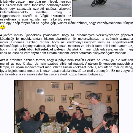
is igénybe veszem, mert bár nem ijedek meg egy
kis szereléstől, idén többször bebizonyosodott,
hogy egy tapasztalt szerelő tudása, alapvető
kellemetlenségektől mentheti meg a
leggondosabb kezdőt is. Végül szeretnék az
esztétikára is adni, ez idén nem sikerült, ezért
kap egy szép fényezést az egész gép, valami élénk színnel, hogy veszélyesebbnek tűnjek!
A jövőre induló újoncoknak javasolnám, hogy az eredményes versenyzéshez gépeiket
készítsék fel megbízhatóan, hiszen akármilyen jól motorozhatsz, ha szétesik alattad a
motor. Érdemes észben tartani, hogy az eredményességhez nem az engedélyezett
módosítások a legfontosabbak, és még csak motoros zseninek sem kell lenni, hanem az,
hogy
minél több időt töltsetek el pályán
. Járjatok ki minél több edzésre, én idén mé
csak az összes versenyre sem tudtam elmenni, ezért hatalmas hiányosságaim vannak.
Azt is érdemes észben tartani, hogy a pálya nem közút! Persze ha valaki jól tud közúton
menni, az egy jó alap, de nem szabad elbíznod magad. A pályán lényegesen nagyobb a
tempó, és olyan manővereket meg lehet csinálni kockázat nélkül, ami utcán már őrültség,
így a legjobb utcai motoros is csak tapasztalatlan kezdő az első versenyén. Ez ne vegye el
senki kedvét a versenyzéstől, ha van érzéked hozzá, hamar belejössz.