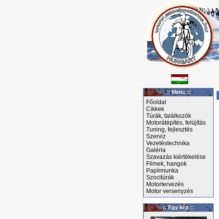
:: Menü ::
Főoldal
Cikkek
Túrák, találkozók
Motorátépítés, felújítás
Tuning, fejlesztés
Szerviz
Vezetéstechnika
Galéria
Szavazás kiértékelése
Filmek, hangok
Papírmunka
Szocitúrák
Motortervezés
Motor versenyzés
:: Egy kép ::