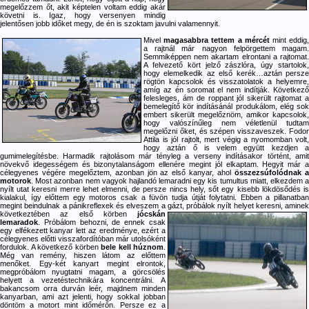
megelőzzem őt, akit képtelen voltam eddig akár
követni is. Igaz, hogy versenyen mindig
jelentősen jobb időket megy, de én is szoktam javulni valamennyit.
Mivel
magasabbra tettem a mércét
mint eddig
a rajtnál már nagyon felpörgettem magam.
Semmiképpen nem akartam elrontani a rajtomat.
A felvezető kört jelző zászlóra, úgy startolok,
hogy elemelkedik az első kerék…aztán persze
rögtön kapcsolok és visszatolatok a helyemre,
amíg az én soromat el nem indítják. Következő
felesleges, ám de roppant jól sikerült rajtomat a
bemelegítő kör indításánál produkálom, elég sok
embert sikerült megelőznöm, amikor kapcsolok,
hogy valószínűleg nem véletlenül tudtam
megelőzni őket, és szépen visszaveszek. Fodor
Attila is jól rajtolt, mert végig a nyomomban volt,
hogy aztán ő is velem együtt kezdjen a
gumimelegítésbe. Harmadik rajtolásom már tényleg a verseny indításakor történt, amit
növekvő idegességem és bizonytalanságom ellenére megint jól elkaptam. Hegyit már a
célegyenes végére megelőztem, azonban jön az első kanyar, ahol
összezsúfolódnak 
motorok
. Most azonban nem vagyok hajlandó lemaradni egy kis tumultus miatt, elkezdem a
nyílt utat keresni merre lehet elmenni, de persze nincs hely, sőt egy kisebb lökdösődés is
kialakul, így előttem egy motoros csak a füvön tudja útját folytatni. Ebben a pillanatban
megint beindulnak a pánikreflexek és elveszem a gázt, próbálok nyílt helyet keresni, aminek
következtében az első körben
jócskán
lemaradok
. Próbálom behozni, de ennek csak
egy elfékezett kanyar lett az eredménye, ezért a
célegyenes előtti visszafordítóban már utolsóként
fordulok. A következő körben
bele kell húznom
.
Még van remény, hiszen látom az előttem
menőket. Egy-két kanyart megint elrontok,
megpróbálom nyugtatni magam, a görcsölés
helyett a vezetéstechnikára koncentrálni. A
bakancsom orra durván leér, majdnem minden
kanyarban, ami azt jelenti, hogy sokkal jobban
döntöm a motort mint időmérőn. Persze ez a