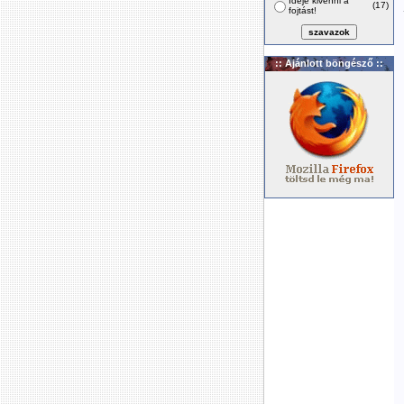
Ideje kivenni a
(17)
fojtást!
:: Ajánlott böngésző ::