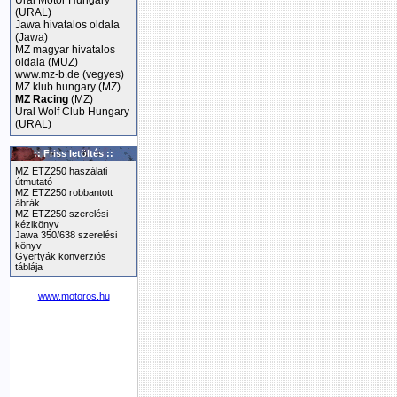
Ural Motor Hungary
(URAL)
Jawa hivatalos oldala
(Jawa)
MZ magyar hivatalos
oldala (MUZ)
www.mz-b.de (vegyes)
MZ klub hungary (MZ)
MZ Racing
(MZ)
Ural Wolf Club Hungary
(URAL)
,
:: Friss letöltés ::
MZ ETZ250 haszálati
útmutató
MZ ETZ250 robbantott
ábrák
MZ ETZ250 szerelési
kézikönyv
r
Jawa 350/638 szerelési
könyv
Gyertyák konverziós
táblája
www.motoros.hu