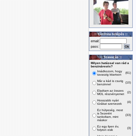
:: Címlista belépés ::
email:
pass:
:: Szavazás ::
Milyen hatással van rád a
benzináresés?
Imádkozom, hogy
(61)
tavaszig kitartson
Már a kád is csurig
(10)
benzinnel
Eladtam az összes
(2)
MOL részvényemet
Hosszabb nyári
(4)
túrákat szervezek
Ez hülyeség, most
is 5ezerért
(33)
tankoltam, mint
máskor
Ez egy ilyen év,
(3)
folyton esik