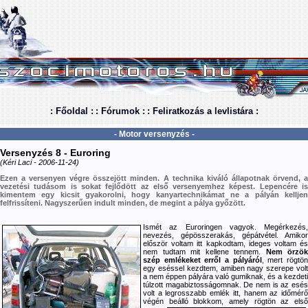
: Főoldal :
: Fórumok :
: Feliratkozás a levlistára :
- Motor versenyzés -
Versenyzés 8 - Euroring
(Kéri Laci - 2006-11-24)
Ezen a versenyen végre összejött minden. A technika kiváló állapotnak örvend, a
vezetési tudásom is sokat fejlődött az első versenyemhez képest. Lepencére is
kimentem egy kicsit gyakorolni, hogy kanyartechnikámat ne a pályán kelljen
felfrissíteni. Nagyszerűen indult minden, de megint a pálya győzött.
Ismét az Euroringen vagyok. Megérkezés,
nevezés, gépösszerakás, gépátvétel. Amikor
először voltam itt kapkodtam, ideges voltam és
nem tudtam mit kellene tennem.
Nem örzök
szép emlékeket erről a pályáról
, mert rögtö
egy eséssel kezdtem, amiben nagy szerepe volt
a nem éppen pályára való gumiknak, és a kezdeti
túlzott magabiztosságomnak. De nem is az esés
volt a legrosszabb emlék itt, hanem az időmérő
végén beálló blokkom, amely rögtön az első