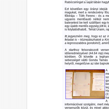
Rabócsiringet a saját lábán hagyt
Ezt követően egy órányi idejük 
magukat, mert a rendezvény fősz
főbírája – Tóth Ferenc - és a me
ugyanis mentőautó nélkül nem 
balesetest be kell szállítani egy
egy újabb mentős egység jött ki, 
is folytatódhatott.. Tehát Uraim, r
Itt jegyezném meg, hogy ez az i
feladat is – közrejátszhatott a K
a legrosszabbra gondolni!), amirő
A starthoz felsorakozott ver
időeredményével (44.64 mp) megj
körében. Őt követte a legha
sebességet váltó Gonda Tamás (
helyről, megelőzve az idei bajnok
A
m
sz
gy
be
le
Ha
(3
ha
A 
információval szolgálni, mert m
versenyzők közül, és mivel akko