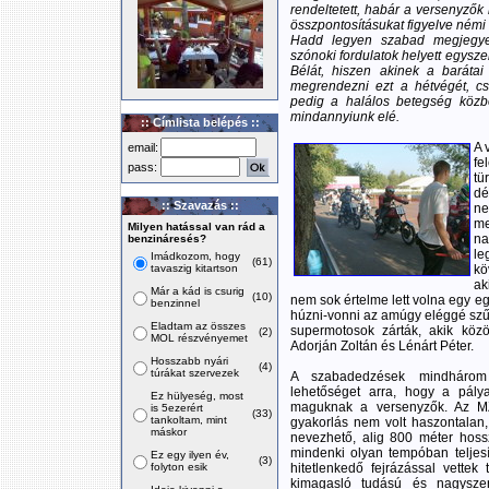
rendeltetett, habár a versenyzők
összpontosításukat figyelve némi 
Hadd legyen szabad megjegye
szónoki fordulatok helyett egysz
Bélát, hiszen akinek a barátai
megrendezni ezt a hétvégét, cs
pedig a halálos betegség közben
mindannyiunk elé.
:: Címlista belépés ::
A 
email:
fe
pass:
tü
dé
:: Szavazás ::
ne
me
Milyen hatással van rád a
n
benzináresés?
le
Imádkozom, hogy
(61)
tavaszig kitartson
kö
ak
Már a kád is csurig
(10)
nem sok értelme lett volna egy e
benzinnel
húzni-vonni az amúgy eléggé szűk
Eladtam az összes
supermotosok zárták, akik közö
(2)
MOL részvényemet
Adorján Zoltán és Lénárt Péter.
Hosszabb nyári
(4)
túrákat szervezek
A szabadedzések mindhárom 
lehetőséget arra, hogy a pálya
Ez hülyeség, most
maguknak a versenyzők. Az MZ-
is 5ezerért
(33)
tankoltam, mint
gyakorlás nem volt haszontalan
máskor
nevezhető, alig 800 méter hoss
mindenki olyan tempóban teljesít
Ez egy ilyen év,
(3)
folyton esik
hitetlenkedő fejrázással vette
kimagasló tudású és nagyszer