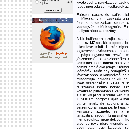
Ideje kivenni a
(17)
kivételével a nagykategóriások
fojtást!
(vagy még oda sem) voltak jók a
Egészen parázs kis csatákat leh
emlékverseny ide- vagy oda, a pr
:: Ajánlott böngésző ::
éles kupasorozatban szoros c
versenyzők utolérik egymást. Enn
ha ilyen népes a mezőny.
A két hullámban lezajlott szab
ahol az MZ-sek két csoportra le
elkerülése miatt. Itt már olya
legkevésbé kívánatosak a motorsp
a pálya ugyanazon részén ves
jószerencsének köszönhetően e
semminek nem történt baja. A p
semmi látható oka (olajfolt, törme
időmérők. Talán egy ördögűző s
távozott abból a kanyarívből és
mindenfajta incidens nélkül, d
ilyen szerencsés: a 71-es rajt
rajtszámmal induló Bodnár Lász
következő pillanatban a két kor
a suzukis pilóta a földre került,
KTM is átdübörgött a fején
.
A ment
ott termettek, de addigra a sze
versenyző is magához tért eszmé
kényszerű szünetet és a rö
tanácstalanságot kihasznál
mentőautóhoz megérdeklődni, ho
srác, de rövid idöre kiterjedő 
esett baja, egy karcolás se