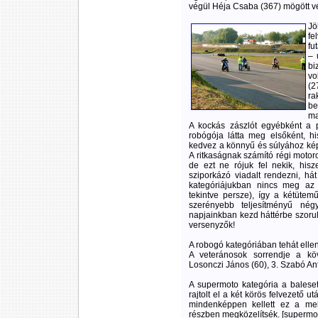
végül Héja Csaba (367) mögött vé
Jö
fe
fu
– 
bi
vo
(2
ra
be
ma
A kockás zászlót egyébként a 
robógója látta meg elsőként, hi
kedvez a könnyű és súlyához kép
A ritkaságnak számító régi motor
de ezt ne rójuk fel nekik, his
sziporkázó viadalt rendezni, h
kategóriájukban nincs meg az 
tekintve persze), így a kétüte
szerényebb teljesítményű né
napjainkban kezd háttérbe szorul
versenyzők!
A robogó kategóriában tehát ellen
A veteránosok sorrendje a köve
Losonczi János (60), 3. Szabó Ant
A supermoto kategória a balese
rajtolt el a két körös felvezető
mindenképpen kellett ez a mel
részben megközelítsék. [supermoto