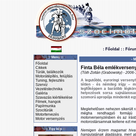
: Főoldal :
: Fóru
:: Menü ::
- 
Főoldal
Finta Béla emlékversen
Cikkek
Túrák, találkozók
(Tóth Zoltán (Grabowsky) - 2006-
Motorátépítés, felújítás
A legutóbbi, euroringi versen
Tuning, fejlesztés
tétlen - és némileg irígy – 
Szerviz
legfőképpen a barátibb légköre
Vezetéstechnika
helyezések sorsa sajnálatos
Galéria
szomorú apropója mindenkit egy
Szavazás kiértékelése
Filmek, hangok
Papírmunka
Meglehetősen nehezen sikerült 
Szocitúrák
mégha rendhagyó formájú 
Motortervezés
motorversenyzésben és az írásb
Motor versenyzés
motorostársamnak kellene ezt me
:: Egy kép ::
Nemigen érzem magamat hivato
hangulatának átadására, mert a