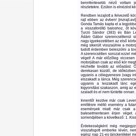
bennfentesebb néző voltam 
részletekre. Ezúton is elnézést ké
Rendben lezajlott a felvezető kör,
rajt ebben az évben! [mzrajt.avi
Gonda Tamás kapta el a legjobban
a visszafordító baloshoz, őt kö
Turzó Sándor (383) és Bán Lev
Ádám Gábor szerencsétlenül sike
nagy igyekezetében az első körben
még sikerült visszaülnie a moto
tudott érdemben beleszólni a to
A szerencsétlen sorozat ezzel m
véget! A már előzőleg viccesen
motorjában csak az első kör megt
nézhette tovább az előadást. 
derekasan küzdő, de időközben
ugyanis a célegyenesre (vagy ink
elszakadt a lánca. Még szerencse,
ugyanis a leszakadt lánc egé
kigyorsítási szakaszon, amíg az
szaladt és el nem tüntette onnan.
Innentől kezdve már csak Leven
említésre méltó esemény a futam
események miatt már csak a 
balesetmentesen érjen véget.
sorrendjében a következő: 1. Kiss
Érdekességként még megjegyze
visszafogott emberke lévén, ne
egész nap 21-es lánckerékkel men