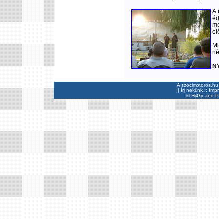
A 
éd
me
elő
Mi
né
N
A szocimotoros.hu 
||
Írj nekünk
::
Imp
©
HyGy
and Pee