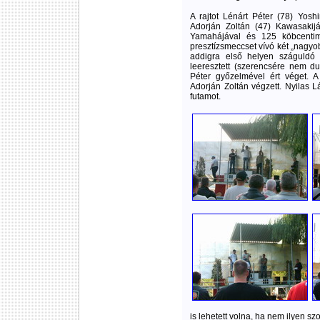
A rajtot Lénárt Péter (78) Yos
Adorján Zoltán (47) Kawasakij
Yamahájával és 125 köbcentim
presztízsmeccset vívó két „nagyo
addigra első helyen száguldó
leeresztett (szerencsére nem dur
Péter győzelmével ért véget. 
Adorján Zoltán végzett. Nyilas L
futamot.
is lehetett volna, ha nem ilyen 