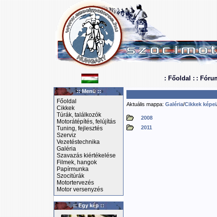
: Főoldal :
: Fóru
:: Menü ::
Főoldal
Aktuális mappa:
Galéria
/
Cikkek képei
Cikkek
Túrák, találkozók
2008
Motorátépítés, felújítás
2011
Tuning, fejlesztés
Szerviz
Vezetéstechnika
Galéria
Szavazás kiértékelése
Filmek, hangok
Papírmunka
Szocitúrák
Motortervezés
Motor versenyzés
:: Egy kép ::