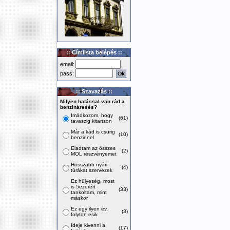
:: Címlista belépés ::
email:
pass:
:: Szavazás ::
Milyen hatással van rád a
benzináresés?
Imádkozom, hogy
(61)
tavaszig kitartson
Már a kád is csurig
(10)
benzinnel
Eladtam az összes
(2)
MOL részvényemet
Hosszabb nyári
(4)
túrákat szervezek
Ez hülyeség, most
is 5ezerért
(33)
tankoltam, mint
máskor
Ez egy ilyen év,
(3)
folyton esik
Ideje kivenni a
(17)