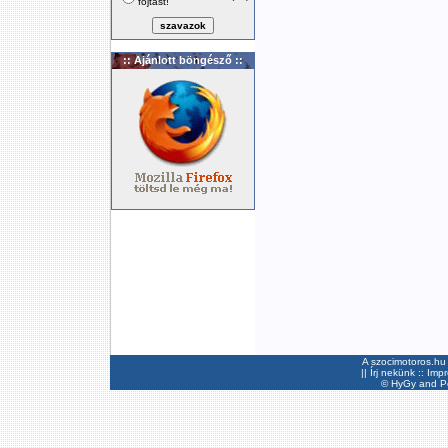
fojtást!
:: Ajánlott böngésző ::
A szocimotoros.hu 
||
Írj nekünk
::
Imp
©
HyGy
and Pee