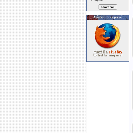
:: Ajánlott böngésző ::