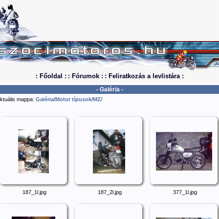
: Főoldal :
: Fórumok :
: Feliratkozás a levlistára :
- Galéria -
ktuális mappa:
Galéria
/
Motor típusok
/
MZ
/
187_1l.jpg
187_2l.jpg
377_1l.jpg