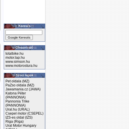
:: Keresés ::
:: Olvasnivaló ::
totalbike.hu
motor.lap.hu
www.simson.hu
www.motorostura.hu
:: Szoci lapok ::
Pet oldala (MZ)
PaZso oldala (MZ)
Jawamania.cz (JAWA)
Katona Péter
(PANNONIA)
Pannonia Trike
(PANNONIA)
Ural.hu (URAL)
Csepel motor (CSEPEL)
IZS-es oldal (IZS)
Riga (Riga)
Ural Motor Hungary