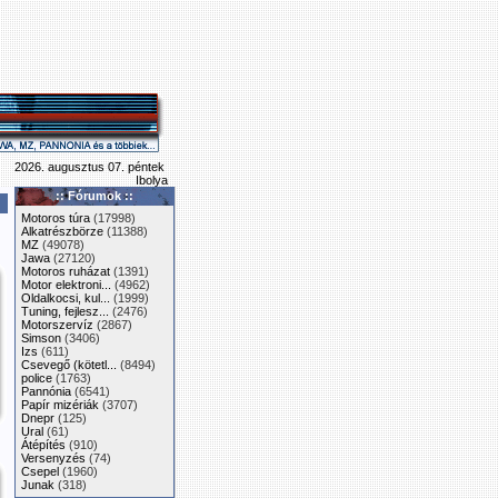
2026. augusztus 07. péntek
Ibolya
:: Fórumok ::
Motoros túra
(17998)
Alkatrészbörze
(11388)
MZ
(49078)
Jawa
(27120)
Motoros ruházat
(1391)
Motor elektroni...
(4962)
Oldalkocsi, kul...
(1999)
Tuning, fejlesz...
(2476)
Motorszervíz
(2867)
Simson
(3406)
Izs
(611)
Csevegő (kötetl...
(8494)
police
(1763)
Pannónia
(6541)
Papír mizériák
(3707)
Dnepr
(125)
Ural
(61)
Átépítés
(910)
Versenyzés
(74)
Csepel
(1960)
Junak
(318)