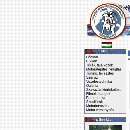
:: Menü ::
Főoldal
A
Cikkek
Túrák, találkozók
Motorátépítés, felújítás
Tuning, fejlesztés
Szerviz
Vezetéstechnika
Galéria
Szavazás kiértékelése
Filmek, hangok
Papírmunka
Szocitúrák
Motortervezés
Motor versenyzés
:: Egy kép ::