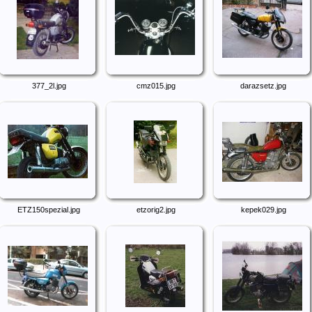
377_2l.jpg
cmz015.jpg
darazsetz.jpg
ETZ150spezial.jpg
etzorig2.jpg
kepek029.jpg