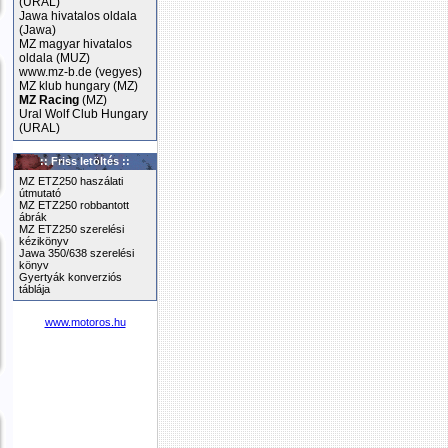
(URAL)
Jawa hivatalos oldala
(Jawa)
MZ magyar hivatalos
oldala (MUZ)
www.mz-b.de (vegyes)
MZ klub hungary (MZ)
MZ Racing
(MZ)
Ural Wolf Club Hungary
(URAL)
:: Friss letöltés ::
MZ ETZ250 haszálati
útmutató
MZ ETZ250 robbantott
ábrák
MZ ETZ250 szerelési
kézikönyv
Jawa 350/638 szerelési
könyv
Gyertyák konverziós
táblája
www.motoros.hu