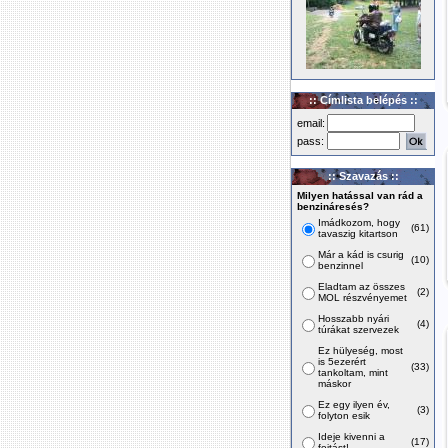
:: Címlista belépés ::
email:
pass:
:: Szavazás ::
Milyen hatással van rád a
benzináresés?
Imádkozom, hogy
(61)
tavaszig kitartson
Már a kád is csurig
(10)
benzinnel
Eladtam az összes
(2)
MOL részvényemet
Hosszabb nyári
(4)
túrákat szervezek
Ez hülyeség, most
is 5ezerért
(33)
tankoltam, mint
máskor
Ez egy ilyen év,
(3)
folyton esik
Ideje kivenni a
(17)
fojtást!