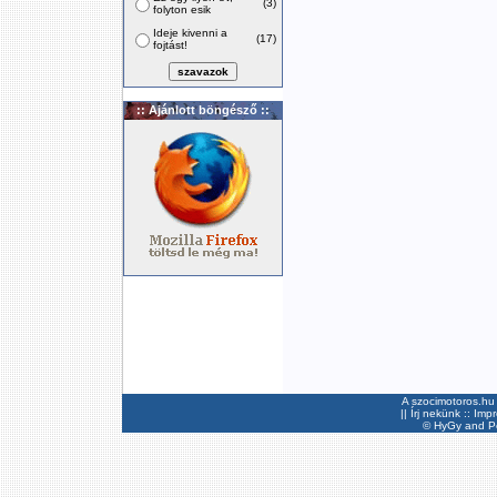
(3)
folyton esik
Ideje kivenni a
(17)
fojtást!
:: Ajánlott böngésző ::
A szocimotoros.hu 
||
Írj nekünk
::
Imp
©
HyGy
and Pee