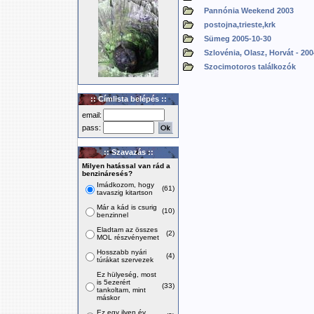
Pannónia Weekend 2003
postojna,trieste,krk
Sümeg 2005-10-30
Szlovénia, Olasz, Horvát - 200
Szocimotoros találkozók
:: Címlista belépés ::
email:
pass:
:: Szavazás ::
Milyen hatással van rád a
benzináresés?
Imádkozom, hogy
(61)
tavaszig kitartson
Már a kád is csurig
(10)
benzinnel
Eladtam az összes
(2)
MOL részvényemet
Hosszabb nyári
(4)
túrákat szervezek
Ez hülyeség, most
is 5ezerért
(33)
tankoltam, mint
máskor
Ez egy ilyen év,