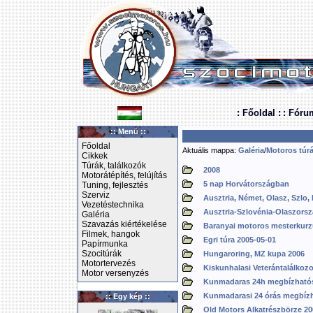
: Főoldal :
: Fóru
:: Menü ::
Főoldal
Aktuális mappa:
Galéria
/
Motoros túrá
Cikkek
Túrák, találkozók
2008
Motorátépítés, felújítás
5 nap Horvátországban
Tuning, fejlesztés
Szerviz
Ausztria, Német, Olasz, Szlo, 
Vezetéstechnika
Ausztria-Szlovénia-Olaszország
Galéria
Szavazás kiértékelése
Baranyai motoros mesterkur
Filmek, hangok
Egri túra 2005-05-01
Papírmunka
Szocitúrák
Hungaroring, MZ kupa 2006
Motortervezés
Kiskunhalasi Veterántalálkoz
Motor versenyzés
Kunmadaras 24h megbízhatós
Kunmadarasi 24 órás megbízha
:: Egy kép ::
Old Motors Alkatrészbörze 20