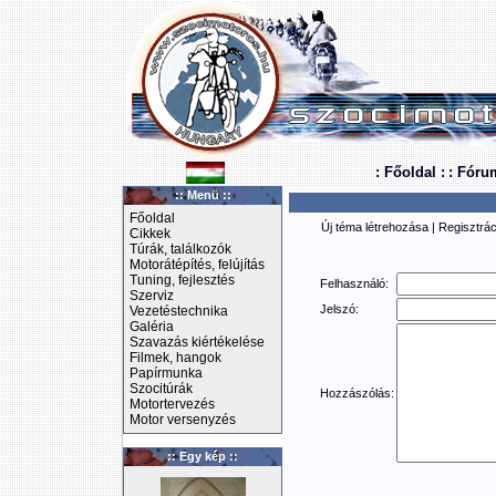
: Főoldal :
: Fóru
:: Menü ::
Főoldal
Új téma létrehozása
|
Regisztrác
Cikkek
Túrák, találkozók
Motorátépítés, felújítás
Tuning, fejlesztés
Felhasználó:
Szerviz
Jelszó:
Vezetéstechnika
Galéria
Szavazás kiértékelése
Filmek, hangok
Papírmunka
Szocitúrák
Hozzászólás:
Motortervezés
Motor versenyzés
:: Egy kép ::