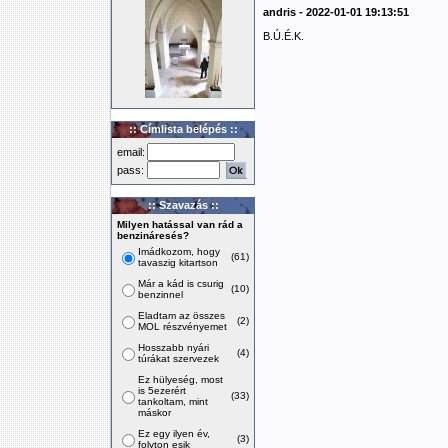
andris - 2022-01-01 19:13:51
B.Ú.É.K.
:: Címlista belépés ::
email:
pass:
:: Szavazás ::
Milyen hatással van rád a
benzináresés?
Imádkozom, hogy
(61)
tavaszig kitartson
Már a kád is csurig
(10)
benzinnel
Eladtam az összes
(2)
MOL részvényemet
Hosszabb nyári
(4)
túrákat szervezek
Ez hülyeség, most
is 5ezerért
(33)
tankoltam, mint
máskor
Ez egy ilyen év,
(3)
folyton esik