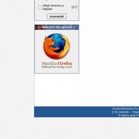
Ideje kivenni a
(17)
fojtást!
:: Ajánlott böngésző ::
A szocimotoros.hu 
||
Írj nekünk
::
Imp
©
HyGy
and Pee