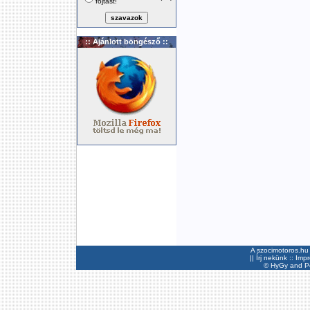
fojtást!
:: Ajánlott böngésző ::
A szocimotoros.hu 
||
Írj nekünk
::
Imp
©
HyGy
and Pee