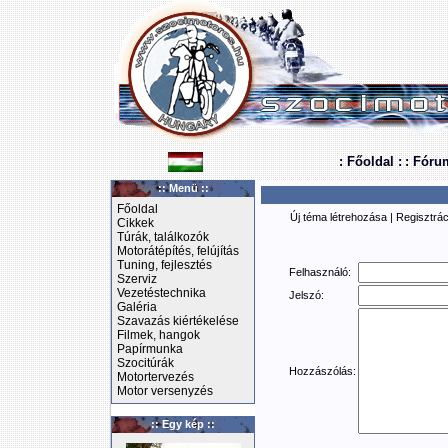
: Főoldal :
: Fóru
:: Menü ::
Főoldal
Új téma létrehozása
|
Regisztrác
Cikkek
Túrák, találkozók
Motorátépítés, felújítás
Tuning, fejlesztés
Felhasználó:
Szerviz
Vezetéstechnika
Jelszó:
Galéria
Szavazás kiértékelése
Filmek, hangok
Papírmunka
Szocitúrák
Hozzászólás:
Motortervezés
Motor versenyzés
:: Egy kép ::