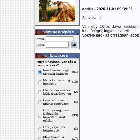
andris - 2020-11-01 09:39:31
Szevasztok.
Van egy 16-os Jawa kerekem 8!
lehetőséget, ingyen elviheti.
:: Címlista belépés ::
Sokfele jarok az országban, adott 
email:
pass:
:: Szavazás ::
Milyen hatással van rád a
benzináresés?
Imádkozom, hogy
(61)
tavaszig kitartson
Már a kád is csurig
(10)
benzinnel
Eladtam az összes
(2)
MOL részvényemet
Hosszabb nyári
(4)
túrákat szervezek
Ez hülyeség, most
is 5ezerért
(33)
tankoltam, mint
máskor
Ez egy ilyen év,
(3)
folyton esik
Ideje kivenni a
(17)