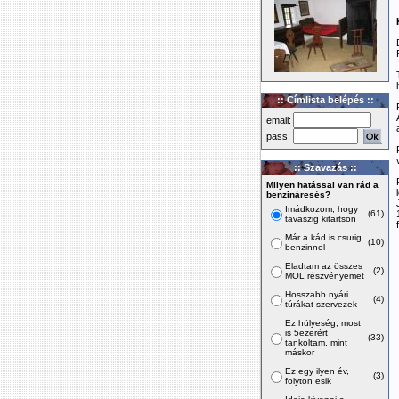
:: Címlista belépés ::
email:
pass:
:: Szavazás ::
Milyen hatással van rád a
benzináresés?
Imádkozom, hogy
(61)
tavaszig kitartson
Már a kád is csurig
(10)
benzinnel
Eladtam az összes
(2)
MOL részvényemet
Hosszabb nyári
(4)
túrákat szervezek
Ez hülyeség, most
is 5ezerért
(33)
tankoltam, mint
máskor
Ez egy ilyen év,
(3)
folyton esik