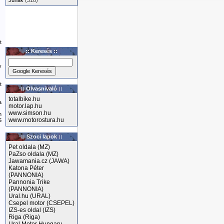
Junak
(318)
t
:: Keresés ::
y
t
:: Olvasnivaló ::
totalbike.hu
a
motor.lap.hu
www.simson.hu
n
www.motorostura.hu
S
:: Szoci lapok ::
Pet oldala (MZ)
PaZso oldala (MZ)
Jawamania.cz (JAWA)
Katona Péter
(PANNONIA)
Pannonia Trike
(PANNONIA)
Ural.hu (URAL)
Csepel motor (CSEPEL)
IZS-es oldal (IZS)
Riga (Riga)