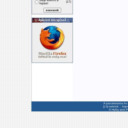
Ideje kivenni a
(17)
fojtást!
:: Ajánlott böngésző ::
A szocimotoros.hu 
||
Írj nekünk
::
Imp
©
HyGy
and Pee