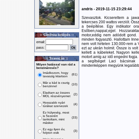
andris - 2019-11-15 23:29:44
Szevasztok. Kicsereltem a jawa
tekercses 200 wattos verziót. Öss
a beépítése. Egy indikator or
Esőben,nappal,ejjel. Hozzara
:: Címlista belépés ::
motor,eddig nem adódott gond. 
minden fogyasztó. Hallottam Inn
email:
nem volt hirtelen 130.000-rem a
pass:
ezt az ukrán holmit. Össze is vol
kellett a kábeleket. Nagyon ke
motort amíg az idő engedni fogja. 
:: Szavazás ::
a segítséget Laci bácsinak s
Milyen hatással van rád a
mindenképpen megyünk legalább eg
benzináresés?
Imádkozom, hogy
(61)
tavaszig kitartson
Már a kád is csurig
(10)
benzinnel
Eladtam az összes
(2)
MOL részvényemet
Hosszabb nyári
(4)
túrákat szervezek
Ez hülyeség, most
is 5ezerért
(33)
tankoltam, mint
máskor
Ez egy ilyen év,
(3)
folyton esik