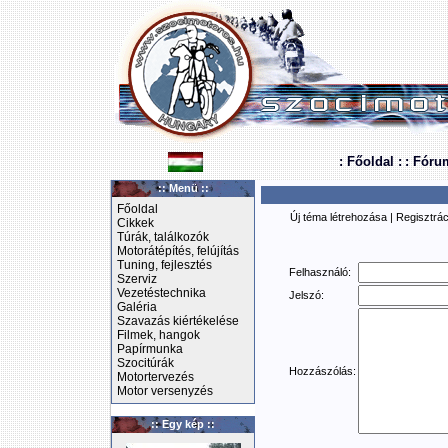
: Főoldal :
: Fóru
:: Menü ::
Főoldal
Új téma létrehozása
|
Regisztrác
Cikkek
Túrák, találkozók
Motorátépítés, felújítás
Tuning, fejlesztés
Felhasználó:
Szerviz
Vezetéstechnika
Jelszó:
Galéria
Szavazás kiértékelése
Filmek, hangok
Papírmunka
Szocitúrák
Hozzászólás:
Motortervezés
Motor versenyzés
:: Egy kép ::