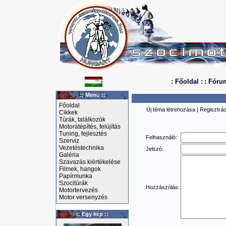
: Főoldal :
: Fóru
:: Menü ::
Főoldal
Új téma létrehozása
|
Regisztrác
Cikkek
Túrák, találkozók
Motorátépítés, felújítás
Tuning, fejlesztés
Felhasználó:
Szerviz
Vezetéstechnika
Jelszó:
Galéria
Szavazás kiértékelése
Filmek, hangok
Papírmunka
Szocitúrák
Hozzászólás:
Motortervezés
Motor versenyzés
:: Egy kép ::