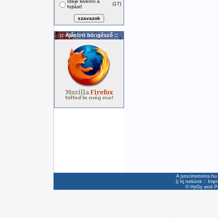
Ideje kivenni a
(17)
fojtást!
:: Ajánlott böngésző ::
A szocimotoros.hu 
||
Írj nekünk
::
Imp
©
HyGy
and Pee