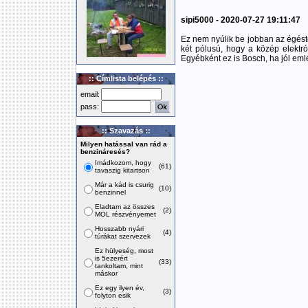
sipi5000 - 2020-07-27 19:11:47
Ez nem nyúlik be jobban az égést
két pólusú, hogy a közép elektr
Egyébként ez is Bosch, ha jól em
:: Címlista belépés ::
email:
pass:
:: Szavazás ::
Milyen hatással van rád a
benzináresés?
Imádkozom, hogy
(61)
tavaszig kitartson
Már a kád is csurig
(10)
benzinnel
Eladtam az összes
(2)
MOL részvényemet
Hosszabb nyári
(4)
túrákat szervezek
Ez hülyeség, most
is 5ezerért
(33)
tankoltam, mint
máskor
Ez egy ilyen év,
(3)
folyton esik