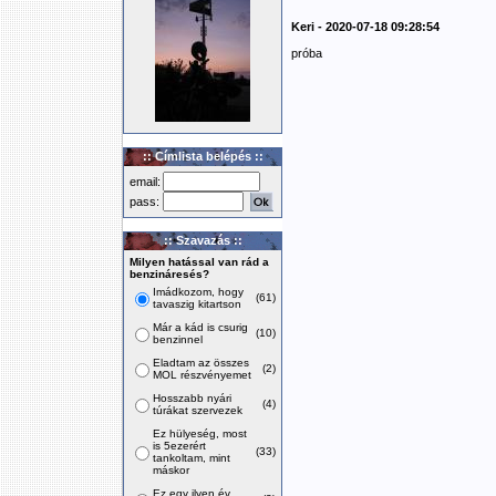
Keri - 2020-07-18 09:28:54
próba
:: Címlista belépés ::
email:
pass:
:: Szavazás ::
Milyen hatással van rád a
benzináresés?
Imádkozom, hogy
(61)
tavaszig kitartson
Már a kád is csurig
(10)
benzinnel
Eladtam az összes
(2)
MOL részvényemet
Hosszabb nyári
(4)
túrákat szervezek
Ez hülyeség, most
is 5ezerért
(33)
tankoltam, mint
máskor
Ez egy ilyen év,