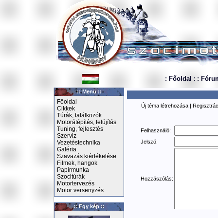
: Főoldal :
: Fóru
:: Menü ::
Főoldal
Új téma létrehozása
|
Regisztrác
Cikkek
Túrák, találkozók
Motorátépítés, felújítás
Tuning, fejlesztés
Felhasználó:
Szerviz
Jelszó:
Vezetéstechnika
Galéria
Szavazás kiértékelése
Filmek, hangok
Papírmunka
Szocitúrák
Hozzászólás:
Motortervezés
Motor versenyzés
:: Egy kép ::