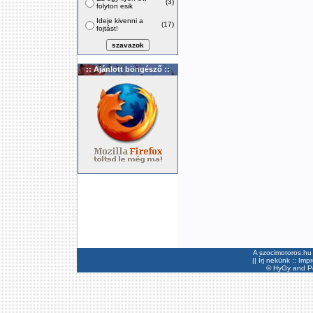
(3)
folyton esik
Ideje kivenni a
(17)
fojtást!
:: Ajánlott böngésző ::
A szocimotoros.hu 
||
Írj nekünk
::
Imp
©
HyGy
and Pee