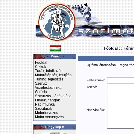
: Főoldal :
: Fóru
:: Menü ::
Főoldal
Új téma létrehozása
|
Regisztrác
Cikkek
Túrák, találkozók
Motorátépítés, felújítás
Tuning, fejlesztés
Felhasználó:
Szerviz
Jelszó:
Vezetéstechnika
Galéria
Szavazás kiértékelése
Filmek, hangok
Papírmunka
Szocitúrák
Hozzászólás:
Motortervezés
Motor versenyzés
:: Egy kép ::