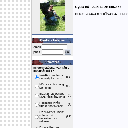
Gyula-bá - 2014-12-29 18:52:47
Nekem a Jawa-n kettő van, az oldalam
:: Címlista belépés ::
email:
pass:
:: Szavazás ::
Milyen hatással van rád a
benzináresés?
Imádkozom, hogy
(61)
tavaszig kitartson
Már a kád is csurig
(10)
benzinnel
Eladtam az összes
(2)
MOL részvényemet
Hosszabb nyári
(4)
túrákat szervezek
Ez hülyeség, most
is 5ezerért
(33)
tankoltam, mint
máskor
Ez egy ilyen év,