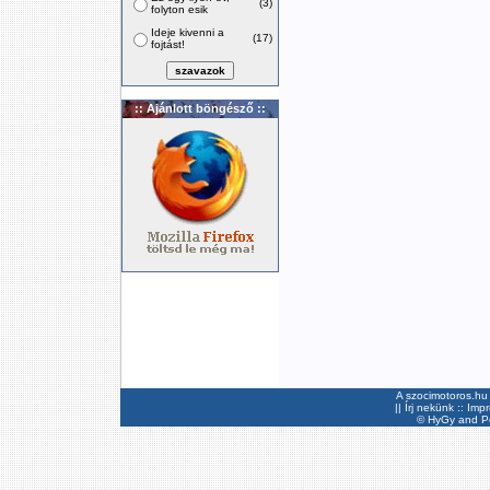
(3)
folyton esik
Ideje kivenni a
(17)
fojtást!
:: Ajánlott böngésző ::
A szocimotoros.hu 
||
Írj nekünk
::
Imp
©
HyGy
and Pee