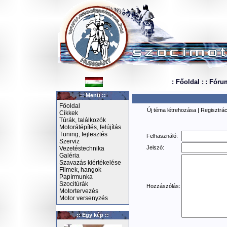
: Főoldal :
: Fóru
:: Menü ::
Főoldal
Új téma létrehozása
|
Regisztrác
Cikkek
Túrák, találkozók
Motorátépítés, felújítás
Tuning, fejlesztés
Felhasználó:
Szerviz
Jelszó:
Vezetéstechnika
Galéria
Szavazás kiértékelése
Filmek, hangok
Papírmunka
Szocitúrák
Hozzászólás:
Motortervezés
Motor versenyzés
:: Egy kép ::