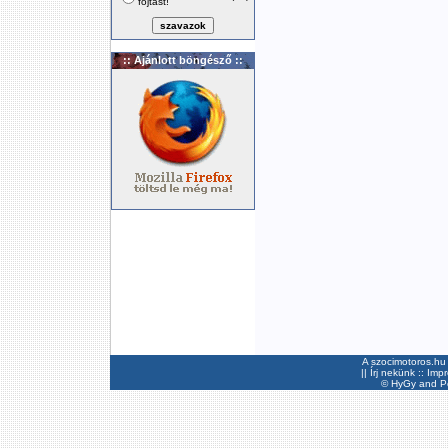
fojtást!
:: Ajánlott böngésző ::
A szocimotoros.hu 
||
Írj nekünk
::
Imp
©
HyGy
and Pee