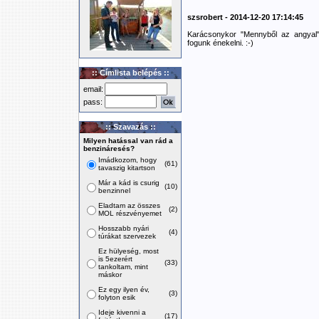
szsrobert - 2014-12-20 17:14:45
Karácsonykor "Mennyből az angyal" 
fogunk énekelni. :-)
:: Címlista belépés ::
email:
pass:
:: Szavazás ::
Milyen hatással van rád a
benzináresés?
Imádkozom, hogy
(61)
tavaszig kitartson
Már a kád is csurig
(10)
benzinnel
Eladtam az összes
(2)
MOL részvényemet
Hosszabb nyári
(4)
túrákat szervezek
Ez hülyeség, most
is 5ezerért
(33)
tankoltam, mint
máskor
Ez egy ilyen év,
(3)
folyton esik
Ideje kivenni a
(17)