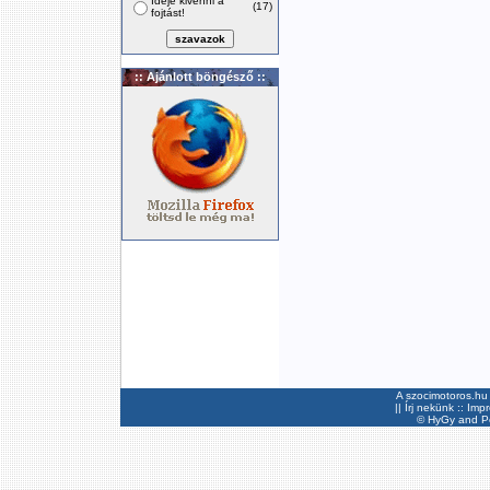
Ideje kivenni a
(17)
fojtást!
:: Ajánlott böngésző ::
A szocimotoros.hu 
||
Írj nekünk
::
Imp
©
HyGy
and Pee