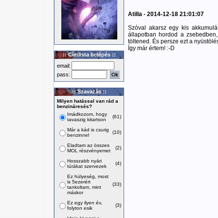
Atilla - 2014-12-18 21:01:07
Szóval akarsz egy kis akkumulát
állapotban hordod a zsebedben, é
töltened. És persze ezt a nyüstölést
Így már értem! :-D
:: Címlista belépés ::
email:
pass:
:: Szavazás ::
Milyen hatással van rád a
benzináresés?
Imádkozom, hogy
(61)
tavaszig kitartson
Már a kád is csurig
(10)
benzinnel
Eladtam az összes
(2)
MOL részvényemet
Hosszabb nyári
(4)
túrákat szervezek
Ez hülyeség, most
is 5ezerért
(33)
tankoltam, mint
máskor
Ez egy ilyen év,
(3)
folyton esik