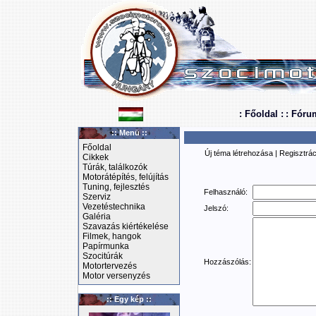
: Főoldal :
: Fóru
:: Menü ::
Főoldal
Új téma létrehozása
|
Regisztrác
Cikkek
Túrák, találkozók
Motorátépítés, felújítás
Tuning, fejlesztés
Felhasználó:
Szerviz
Vezetéstechnika
Jelszó:
Galéria
Szavazás kiértékelése
Filmek, hangok
Papírmunka
Szocitúrák
Hozzászólás:
Motortervezés
Motor versenyzés
:: Egy kép ::