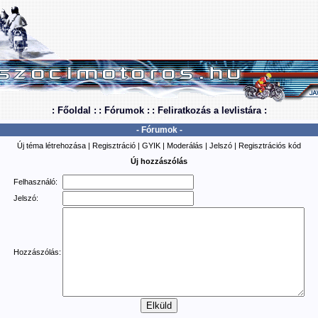
: Főoldal :
: Fórumok :
: Feliratkozás a levlistára :
- Fórumok -
Új téma létrehozása
|
Regisztráció
|
GYIK
|
Moderálás
|
Jelszó
|
Regisztrációs kód
Új hozzászólás
Felhasználó:
Jelszó:
Hozzászólás: