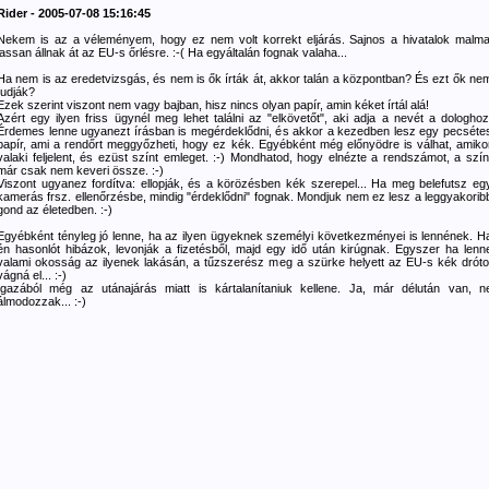
Rider - 2005-07-08 15:16:45
Nekem is az a véleményem, hogy ez nem volt korrekt eljárás. Sajnos a hivatalok malma
lassan állnak át az EU-s őrlésre. :-( Ha egyáltalán fognak valaha...
Ha nem is az eredetvizsgás, és nem is ők írták át, akkor talán a központban? És ezt ők ne
tudják?
Ezek szerint viszont nem vagy bajban, hisz nincs olyan papír, amin kéket írtál alá!
Azért egy ilyen friss ügynél meg lehet találni az "elkövetőt", aki adja a nevét a dologhoz
Érdemes lenne ugyanezt írásban is megérdeklődni, és akkor a kezedben lesz egy pecséte
papír, ami a rendőrt meggyőzheti, hogy ez kék. Egyébként még előnyödre is válhat, amiko
valaki feljelent, és ezüst színt emleget. :-) Mondhatod, hogy elnézte a rendszámot, a szín
már csak nem keveri össze. :-)
Viszont ugyanez fordítva: ellopják, és a körözésben kék szerepel... Ha meg belefutsz eg
kamerás frsz. ellenőrzésbe, mindig "érdeklődni" fognak. Mondjuk nem ez lesz a leggyakorib
gond az életedben. :-)
Egyébként tényleg jó lenne, ha az ilyen ügyeknek személyi következményei is lennének. H
én hasonlót hibázok, levonják a fizetésből, majd egy idő után kirúgnak. Egyszer ha lenn
valami okosság az ilyenek lakásán, a tűzszerész meg a szürke helyett az EU-s kék dróto
vágná el... :-)
Igazából még az utánajárás miatt is kártalanítaniuk kellene. Ja, már délután van, n
álmodozzak... :-)