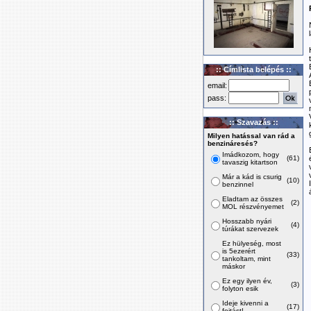
:: Címlista belépés ::
email:
pass:
:: Szavazás ::
Milyen hatással van rád a
benzináresés?
Imádkozom, hogy
(61)
tavaszig kitartson
Már a kád is csurig
(10)
benzinnel
Eladtam az összes
(2)
MOL részvényemet
Hosszabb nyári
(4)
túrákat szervezek
Ez hülyeség, most
is 5ezerért
(33)
tankoltam, mint
máskor
Ez egy ilyen év,
(3)
folyton esik
Ideje kivenni a
(17)
fojtást!