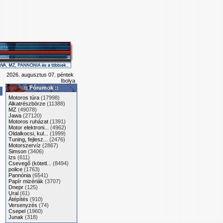
2026. augusztus 07. péntek
Ibolya
:: Fórumok ::
Motoros túra
(17998)
Alkatrészbörze
(11388)
MZ
(49078)
Jawa
(27120)
Motoros ruházat
(1391)
Motor elektroni...
(4962)
Oldalkocsi, kul...
(1999)
Tuning, fejlesz...
(2476)
Motorszervíz
(2867)
Simson
(3406)
Izs
(611)
Csevegő (kötetl...
(8494)
police
(1763)
Pannónia
(6541)
Papír mizériák
(3707)
Dnepr
(125)
Ural
(61)
Átépítés
(910)
Versenyzés
(74)
Csepel
(1960)
Junak
(318)