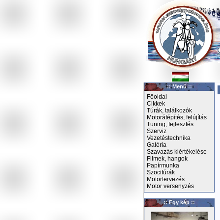
:: Menü ::
Főoldal
Cikkek
Túrák, találkozók
Motorátépítés, felújítás
Tuning, fejlesztés
Szerviz
Vezetéstechnika
Galéria
Szavazás kiértékelése
Filmek, hangok
Papírmunka
Szocitúrák
Motortervezés
Motor versenyzés
:: Egy kép ::