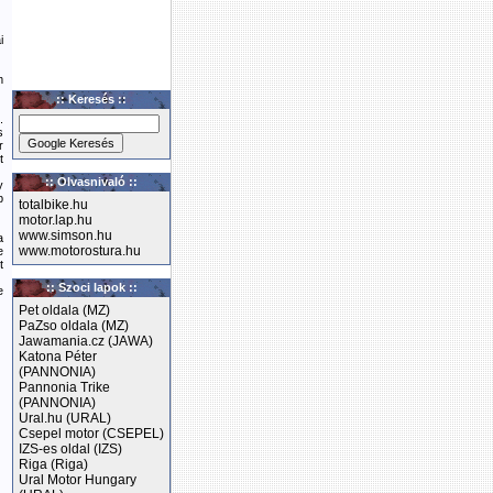
i
m
:: Keresés ::
.
s
r
t
:: Olvasnivaló ::
y
b
totalbike.hu
motor.lap.hu
www.simson.hu
a
www.motorostura.hu
e
t
:: Szoci lapok ::
e
Pet oldala (MZ)
PaZso oldala (MZ)
Jawamania.cz (JAWA)
Katona Péter
(PANNONIA)
Pannonia Trike
(PANNONIA)
Ural.hu (URAL)
Csepel motor (CSEPEL)
IZS-es oldal (IZS)
Riga (Riga)
Ural Motor Hungary