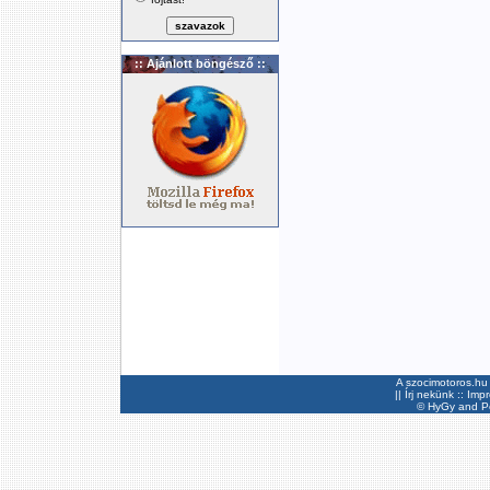
:: Ajánlott böngésző ::
A szocimotoros.hu 
||
Írj nekünk
::
Imp
©
HyGy
and Pee