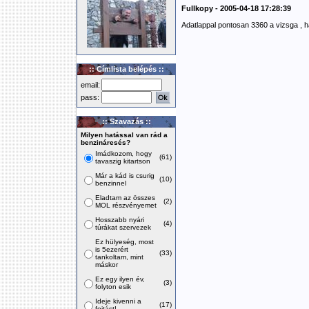
Fullkopy - 2005-04-18 17:28:39
Adatlappal pontosan 3360 a vizsga , h
:: Címlista belépés ::
email:
pass:
:: Szavazás ::
Milyen hatással van rád a
benzináresés?
Imádkozom, hogy
(61)
tavaszig kitartson
Már a kád is csurig
(10)
benzinnel
Eladtam az összes
(2)
MOL részvényemet
Hosszabb nyári
(4)
túrákat szervezek
Ez hülyeség, most
is 5ezerért
(33)
tankoltam, mint
máskor
Ez egy ilyen év,
(3)
folyton esik
Ideje kivenni a
(17)
fojtást!