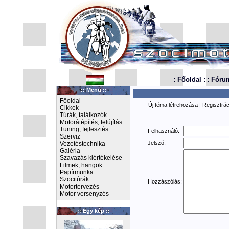
: Főoldal :
: Fóru
:: Menü ::
Főoldal
Új téma létrehozása
|
Regisztrác
Cikkek
Túrák, találkozók
Motorátépítés, felújítás
Tuning, fejlesztés
Felhasználó:
Szerviz
Jelszó:
Vezetéstechnika
Galéria
Szavazás kiértékelése
Filmek, hangok
Papírmunka
Szocitúrák
Hozzászólás:
Motortervezés
Motor versenyzés
:: Egy kép ::