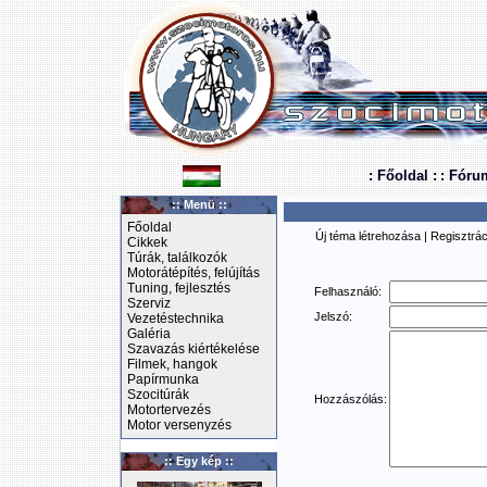
: Főoldal :
: Fóru
:: Menü ::
Főoldal
Új téma létrehozása
|
Regisztrác
Cikkek
Túrák, találkozók
Motorátépítés, felújítás
Tuning, fejlesztés
Felhasználó:
Szerviz
Jelszó:
Vezetéstechnika
Galéria
Szavazás kiértékelése
Filmek, hangok
Papírmunka
Szocitúrák
Hozzászólás:
Motortervezés
Motor versenyzés
:: Egy kép ::