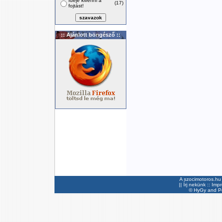
Ideje kivenni a
(17)
fojtást!
:: Ajánlott böngésző ::
A szocimotoros.hu 
||
Írj nekünk
::
Imp
©
HyGy
and Pee