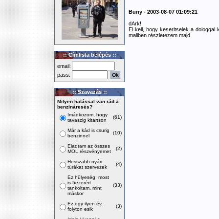
Buny - 2003-08-07 01:09:21
dArk!
El kell, hogy keseritselek a dologga
mailben részletezem majd.
:: Címlista belépés ::
email:
pass:
:: Szavazás ::
Milyen hatással van rád a
benzináresés?
Imádkozom, hogy
(61)
tavaszig kitartson
Már a kád is csurig
(10)
benzinnel
Eladtam az összes
(2)
MOL részvényemet
Hosszabb nyári
(4)
túrákat szervezek
Ez hülyeség, most
is 5ezerért
(33)
tankoltam, mint
máskor
Ez egy ilyen év,
(3)
folyton esik