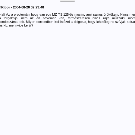
TRibor - 2004-08-20 02:23:48
Hali! Az a problémám hogy van egy MZ TS 125-ös mocim, amit sajnos örököltem. Nincs me
a forgalmija, nem az én nevemen van, természetesen nincs rajta műszaki, ninc
rendeszáma, stb. Milyen sorrendben kell intézni a dolgokat, hogy lehetőleg ne szívjak sokat
és kb. mennyibe kerül?