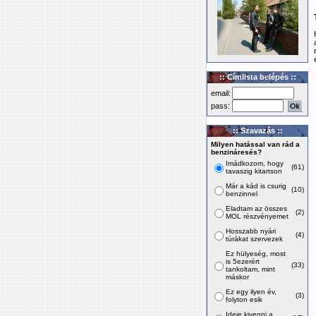
:: Címlista belépés ::
email:
pass:
:: Szavazás ::
Milyen hatással van rád a
benzináresés?
Imádkozom, hogy
(61)
tavaszig kitartson
Már a kád is csurig
(10)
benzinnel
Eladtam az összes
(2)
MOL részvényemet
Hosszabb nyári
(4)
túrákat szervezek
Ez hülyeség, most
is 5ezerért
(33)
tankoltam, mint
máskor
Ez egy ilyen év,
(3)
folyton esik
Ideje kivenni a