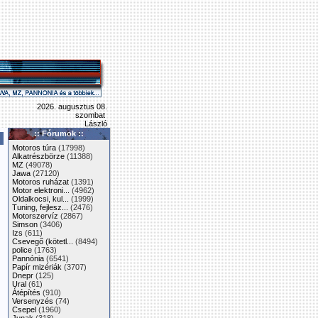
2026. augusztus 08.
szombat
László
:: Fórumok ::
Motoros túra
(17998)
Alkatrészbörze
(11388)
MZ
(49078)
Jawa
(27120)
Motoros ruházat
(1391)
Motor elektroni...
(4962)
Oldalkocsi, kul...
(1999)
Tuning, fejlesz...
(2476)
Motorszervíz
(2867)
Simson
(3406)
Izs
(611)
Csevegő (kötetl...
(8494)
police
(1763)
Pannónia
(6541)
Papír mizériák
(3707)
Dnepr
(125)
Ural
(61)
Átépítés
(910)
Versenyzés
(74)
Csepel
(1960)