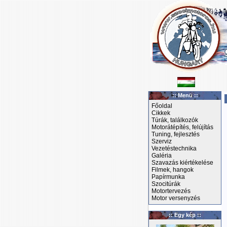
:: Menü ::
Főoldal
Cikkek
Túrák, találkozók
Motorátépítés, felújítás
Tuning, fejlesztés
Szerviz
Vezetéstechnika
Galéria
Szavazás kiértékelése
Filmek, hangok
Papírmunka
Szocitúrák
Motortervezés
Motor versenyzés
:: Egy kép ::