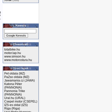
Junak
(318)
g
s
,
:: Keresés ::
:: Olvasnivaló ::
totalbike.hu
motor.lap.hu
www.simson.hu
www.motorostura.hu
:: Szoci lapok ::
Pet oldala (MZ)
PaZso oldala (MZ)
Jawamania.cz (JAWA)
Katona Péter
(PANNONIA)
Pannonia Trike
(PANNONIA)
Ural.hu (URAL)
Csepel motor (CSEPEL)
IZS-es oldal (IZS)
Riga (Riga)