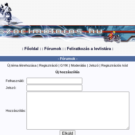
: Főoldal :
: Fórumok :
: Feliratkozás a levlistára :
- Fórumok -
Új téma létrehozása
|
Regisztráció
|
GYIK
|
Moderálás
|
Jelszó
|
Regisztrációs kód
Új hozzászólás
Felhasználó:
Jelszó:
Hozzászólás: