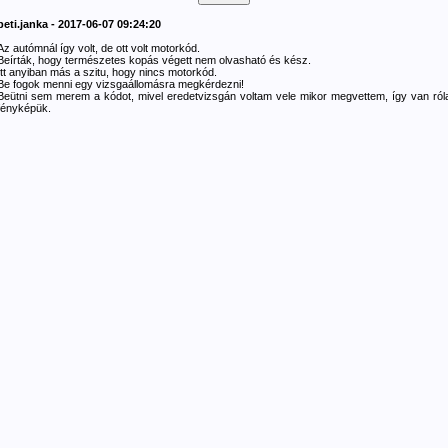
peti.janka - 2017-06-07 09:24:20
Az autómnál így volt, de ott volt motorkód.
Beírták, hogy természetes kopás végett nem olvasható és kész.
Itt anyiban más a szitu, hogy nincs motorkód.
Be fogok menni egy vizsgaállomásra megkérdezni!
Beütni sem merem a kódot, mivel eredetvizsgán voltam vele mikor megvettem, így van ról
fényképük.