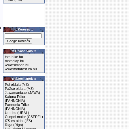
Junak
(318)
a
:: Keresés ::
:: Olvasnivaló ::
totalbike.hu
motor.lap.hu
www.simson.hu
www.motorostura.hu
:: Szoci lapok ::
Pet oldala (MZ)
PaZso oldala (MZ)
Jawamania.cz (JAWA)
Katona Péter
(PANNONIA)
Pannonia Trike
(PANNONIA)
Ural.hu (URAL)
Csepel motor (CSEPEL)
IZS-es oldal (IZS)
Riga (Riga)