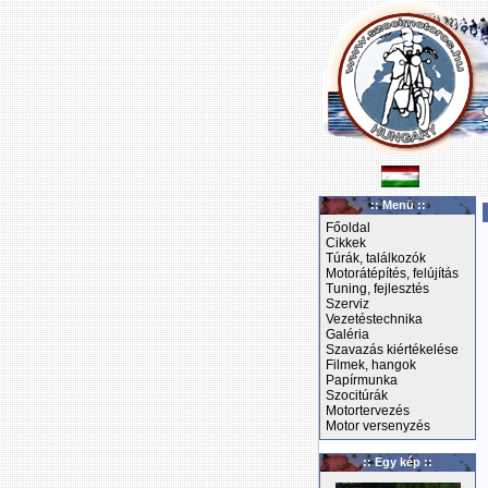
:: Menü ::
Főoldal
Cikkek
Túrák, találkozók
Motorátépítés, felújítás
Tuning, fejlesztés
Szerviz
Vezetéstechnika
Galéria
Szavazás kiértékelése
Filmek, hangok
Papírmunka
Szocitúrák
Motortervezés
Motor versenyzés
:: Egy kép ::