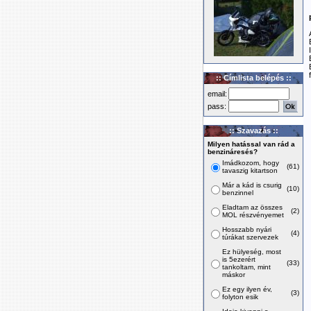
:: Címlista belépés ::
email:
pass:
:: Szavazás ::
Milyen hatással van rád a
benzináresés?
Imádkozom, hogy
(61)
tavaszig kitartson
Már a kád is csurig
(10)
benzinnel
Eladtam az összes
(2)
MOL részvényemet
Hosszabb nyári
(4)
túrákat szervezek
Ez hülyeség, most
is 5ezerért
(33)
tankoltam, mint
máskor
Ez egy ilyen év,
(3)
folyton esik