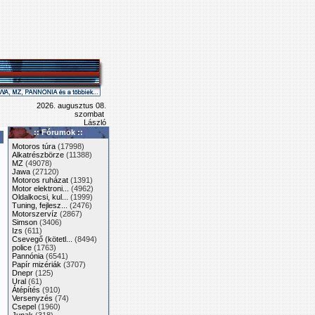
2026. augusztus 08.
szombat
László
:: Fórumok ::
Motoros túra
(17998)
Alkatrészbörze
(11388)
MZ
(49078)
Jawa
(27120)
Motoros ruházat
(1391)
Motor elektroni...
(4962)
Oldalkocsi, kul...
(1999)
Tuning, fejlesz...
(2476)
Motorszervíz
(2867)
Simson
(3406)
Izs
(611)
Csevegő (kötetl...
(8494)
police
(1763)
Pannónia
(6541)
Papír mizériák
(3707)
Dnepr
(125)
Ural
(61)
Átépítés
(910)
Versenyzés
(74)
Csepel
(1960)