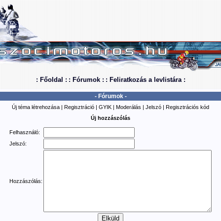
: Főoldal :
: Fórumok :
: Feliratkozás a levlistára :
- Fórumok -
Új téma létrehozása
|
Regisztráció
|
GYIK
|
Moderálás
|
Jelszó
|
Regisztrációs kód
Új hozzászólás
Felhasználó:
Jelszó:
Hozzászólás: