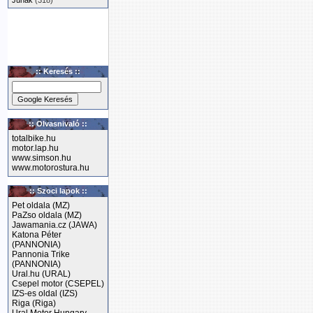
Junak
(318)
:: Keresés ::
:: Olvasnivaló ::
totalbike.hu
motor.lap.hu
www.simson.hu
www.motorostura.hu
:: Szoci lapok ::
Pet oldala (MZ)
PaZso oldala (MZ)
Jawamania.cz (JAWA)
Katona Péter
(PANNONIA)
Pannonia Trike
(PANNONIA)
Ural.hu (URAL)
Csepel motor (CSEPEL)
IZS-es oldal (IZS)
Riga (Riga)