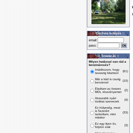
:: Címlista belépés ::
email:
pass:
:: Szavazás ::
Milyen hatással van rád a
benzináresés?
Imádkozom, hogy
(61)
tavaszig kitartson
Már a kád is csurig
(10)
benzinnel
Eladtam az összes
(2)
MOL részvényemet
Hosszabb nyári
(4)
túrákat szervezek
Ez hülyeség, most
is 5ezerért
(33)
tankoltam, mint
máskor
Ez egy ilyen év,
(3)
folyton esik