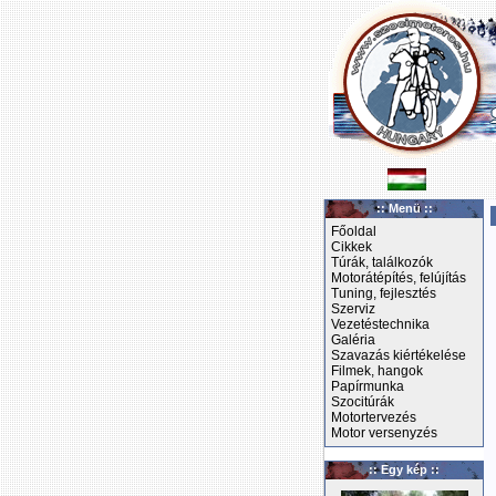
:: Menü ::
Főoldal
Cikkek
Túrák, találkozók
Motorátépítés, felújítás
Tuning, fejlesztés
Szerviz
Vezetéstechnika
Galéria
Szavazás kiértékelése
Filmek, hangok
Papírmunka
Szocitúrák
Motortervezés
Motor versenyzés
:: Egy kép ::