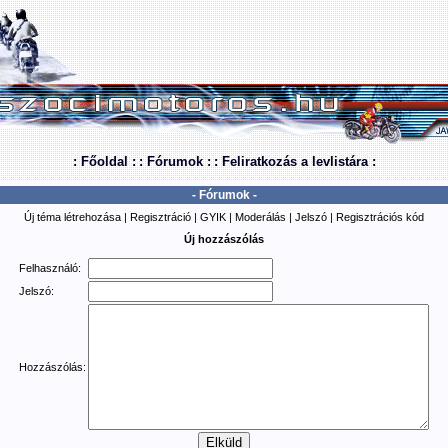
: Főoldal :
: Fórumok :
: Feliratkozás a levlistára :
- Fórumok -
Új téma létrehozása
|
Regisztráció
|
GYIK
|
Moderálás
|
Jelszó
|
Regisztrációs kód
Új hozzászólás
Felhasználó:
Jelszó:
Hozzászólás: