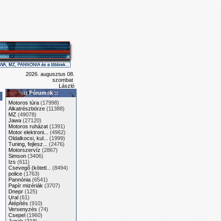
2026. augusztus 08.
szombat
László
:: Fórumok ::
Motoros túra
(17998)
Alkatrészbörze
(11388)
MZ
(49078)
Jawa
(27120)
Motoros ruházat
(1391)
Motor elektroni...
(4962)
Oldalkocsi, kul...
(1999)
Tuning, fejlesz...
(2476)
Motorszervíz
(2867)
Simson
(3406)
Izs
(611)
Csevegő (kötetl...
(8494)
police
(1763)
Pannónia
(6541)
Papír mizériák
(3707)
Dnepr
(125)
Ural
(61)
Átépítés
(910)
Versenyzés
(74)
Csepel
(1960)