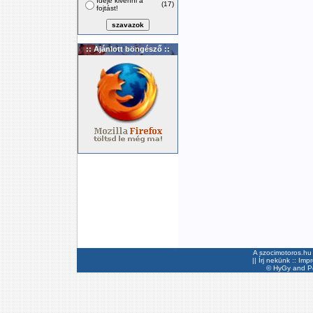
Ideje kivenni a
(17)
fojtást!
:: Ajánlott böngésző ::
A szocimotoros.hu 
||
Írj nekünk
::
Imp
©
HyGy
and Pee