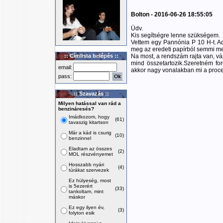
Bolton - 2016-06-26 18:55:05
Üdv.
Kis segítségre lenne szükségem.
Vettem egy Pannónia P 10 H-t. Adá
meg az eredeti papírból semmi mert
:: Címlista belépés ::
Na most, a rendszám rajta van, vá
mind összetartozik.Szeretném fo
email:
akkor nagy vonalakban mi a proc
pass:
:: Szavazás ::
Milyen hatással van rád a
benzináresés?
Imádkozom, hogy
(61)
tavaszig kitartson
Már a kád is csurig
(10)
benzinnel
Eladtam az összes
(2)
MOL részvényemet
Hosszabb nyári
(4)
túrákat szervezek
Ez hülyeség, most
is 5ezerért
(33)
tankoltam, mint
máskor
Ez egy ilyen év,
(3)
folyton esik