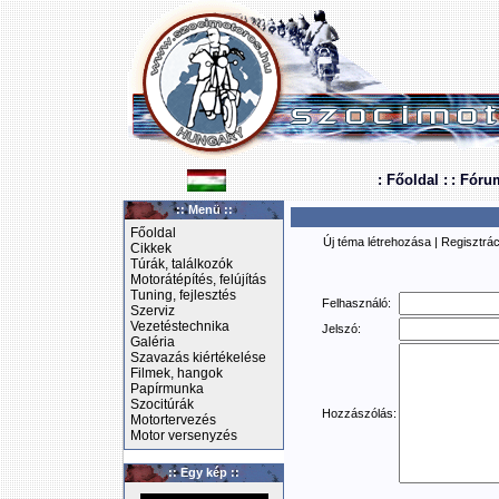
: Főoldal :
: Fóru
:: Menü ::
Főoldal
Új téma létrehozása
|
Regisztrác
Cikkek
Túrák, találkozók
Motorátépítés, felújítás
Tuning, fejlesztés
Felhasználó:
Szerviz
Vezetéstechnika
Jelszó:
Galéria
Szavazás kiértékelése
Filmek, hangok
Papírmunka
Szocitúrák
Hozzászólás:
Motortervezés
Motor versenyzés
:: Egy kép ::