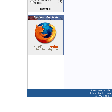
Ideje kivenni a
(17)
fojtást!
:: Ajánlott böngésző ::
A szocimotoros.hu 
||
Írj nekünk
::
Imp
©
HyGy
and Pee