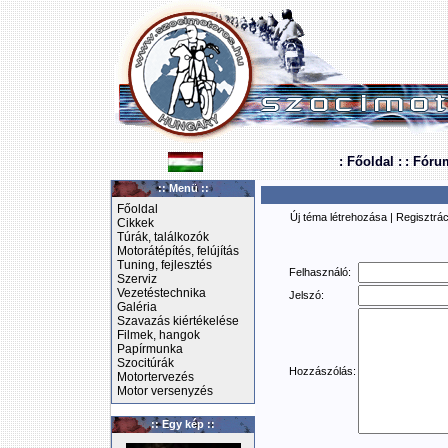
: Főoldal :
: Fóru
:: Menü ::
Főoldal
Új téma létrehozása
|
Regisztrác
Cikkek
Túrák, találkozók
Motorátépítés, felújítás
Tuning, fejlesztés
Felhasználó:
Szerviz
Vezetéstechnika
Jelszó:
Galéria
Szavazás kiértékelése
Filmek, hangok
Papírmunka
Szocitúrák
Hozzászólás:
Motortervezés
Motor versenyzés
:: Egy kép ::