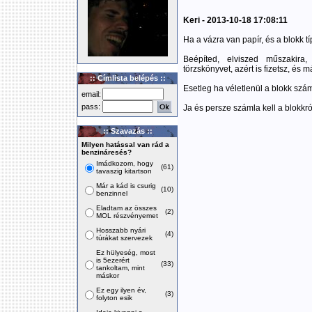
Keri - 2013-10-18 17:08:11
Ha a vázra van papír, és a blokk t
Beépíted, elviszed műszakira,
törzskönyvet, azért is fizetsz, és 
:: Címlista belépés ::
Esetleg ha véletlenül a blokk szám
email:
pass:
Ja és persze számla kell a blokkró
:: Szavazás ::
Milyen hatással van rád a
benzináresés?
Imádkozom, hogy
(61)
tavaszig kitartson
Már a kád is csurig
(10)
benzinnel
Eladtam az összes
(2)
MOL részvényemet
Hosszabb nyári
(4)
túrákat szervezek
Ez hülyeség, most
is 5ezerért
(33)
tankoltam, mint
máskor
Ez egy ilyen év,
(3)
folyton esik