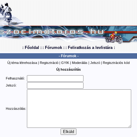
: Főoldal :
: Fórumok :
: Feliratkozás a levlistára :
- Fórumok -
Új téma létrehozása
|
Regisztráció
|
GYIK
|
Moderálás
|
Jelszó
|
Regisztrációs kód
Új hozzászólás
Felhasználó:
Jelszó:
Hozzászólás: