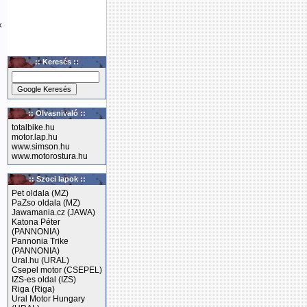
k
:: Keresés ::
:: Olvasnivaló ::
totalbike.hu
motor.lap.hu
www.simson.hu
www.motorostura.hu
:: Szoci lapok ::
Pet oldala (MZ)
PaZso oldala (MZ)
Jawamania.cz (JAWA)
Katona Péter
(PANNONIA)
Pannonia Trike
(PANNONIA)
Ural.hu (URAL)
Csepel motor (CSEPEL)
IZS-es oldal (IZS)
Riga (Riga)
Ural Motor Hungary