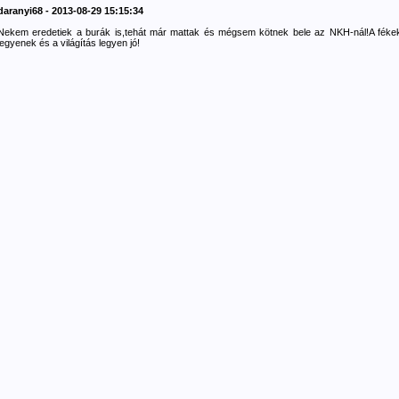
daranyi68 - 2013-08-29 15:15:34
Nekem eredetiek a burák is,tehát már mattak és mégsem kötnek bele az NKH-nál!A féke
legyenek és a világítás legyen jó!