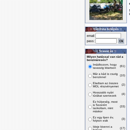
:: Címlista belépés ::
email:
pass:
:: Szavazás ::
Milyen hatással van rád a
benzináresés?
Imádkozom, hogy
(61)
tavaszig kitartson
Már a kád is csurig
(10)
benzinnel
Eladtam az összes
(2)
MOL részvényemet
Hosszabb nyári
(4)
túrákat szervezek
Ez hülyeség, most
is 5ezerért
(33)
tankoltam, mint
máskor
Ez egy ilyen év,
(3)
folyton esik
Ideje kivenni a
(17)
fojtást!