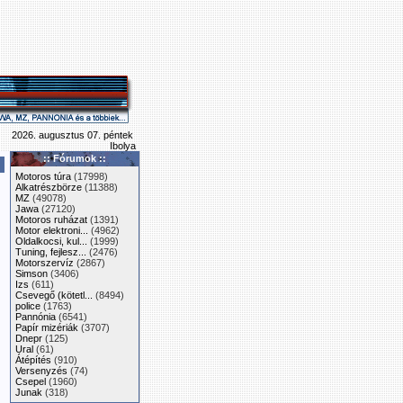
2026. augusztus 07. péntek
Ibolya
:: Fórumok ::
Motoros túra
(17998)
Alkatrészbörze
(11388)
MZ
(49078)
Jawa
(27120)
Motoros ruházat
(1391)
Motor elektroni...
(4962)
Oldalkocsi, kul...
(1999)
Tuning, fejlesz...
(2476)
Motorszervíz
(2867)
Simson
(3406)
Izs
(611)
Csevegő (kötetl...
(8494)
police
(1763)
Pannónia
(6541)
Papír mizériák
(3707)
Dnepr
(125)
Ural
(61)
Átépítés
(910)
Versenyzés
(74)
Csepel
(1960)
Junak
(318)