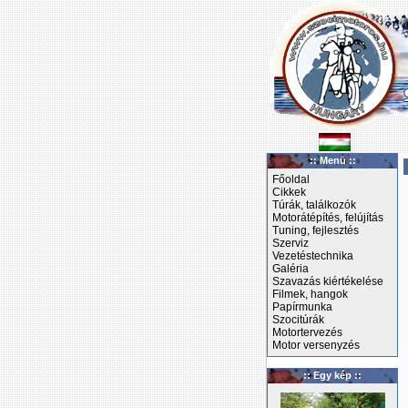
:: Menü ::
Főoldal
Cikkek
Túrák, találkozók
Motorátépítés, felújítás
Tuning, fejlesztés
Szerviz
Vezetéstechnika
Galéria
Szavazás kiértékelése
Filmek, hangok
Papírmunka
Szocitúrák
Motortervezés
Motor versenyzés
:: Egy kép ::