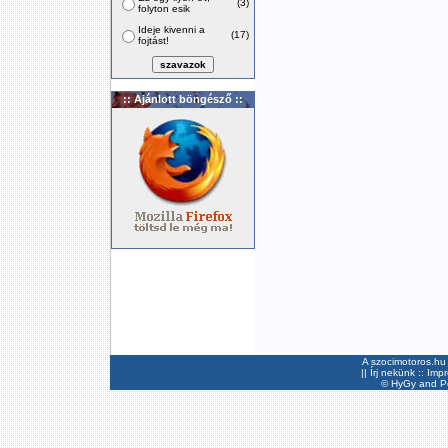
(3)
folyton esik
Ideje kivenni a
(17)
fojtást!
:: Ajánlott böngésző ::
A szocimotoros.hu 
||
Írj nekünk
::
Imp
©
HyGy
and Pee