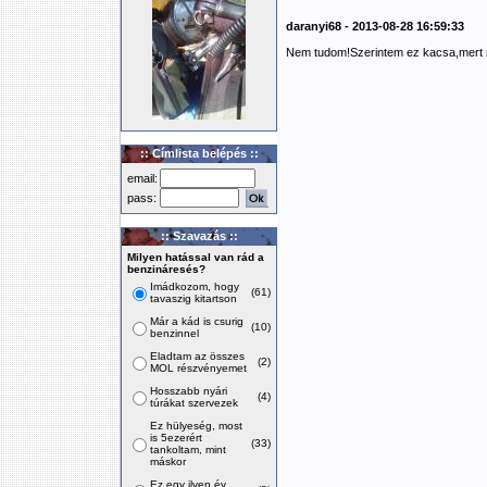
daranyi68 - 2013-08-28 16:59:33
Nem tudom!Szerintem ez kacsa,mert n
:: Címlista belépés ::
email:
pass:
:: Szavazás ::
Milyen hatással van rád a
benzináresés?
Imádkozom, hogy
(61)
tavaszig kitartson
Már a kád is csurig
(10)
benzinnel
Eladtam az összes
(2)
MOL részvényemet
Hosszabb nyári
(4)
túrákat szervezek
Ez hülyeség, most
is 5ezerért
(33)
tankoltam, mint
máskor
Ez egy ilyen év,