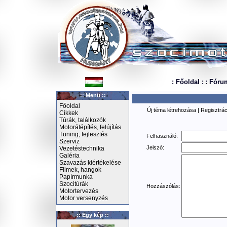
: Főoldal :
: Fóru
:: Menü ::
Főoldal
Új téma létrehozása
|
Regisztrác
Cikkek
Túrák, találkozók
Motorátépítés, felújítás
Tuning, fejlesztés
Felhasználó:
Szerviz
Jelszó:
Vezetéstechnika
Galéria
Szavazás kiértékelése
Filmek, hangok
Papírmunka
Szocitúrák
Hozzászólás:
Motortervezés
Motor versenyzés
:: Egy kép ::