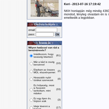
Keri - 2013-07-16 17:19:42
NKH honlapján még mindig 4360 sz
mondod, tényleg olvastam én is 
emelkedik a legjobban.
:: Címlista belépés ::
email:
pass:
:: Szavazás ::
Milyen hatással van rád a
benzináresés?
Imádkozom, hogy
(61)
tavaszig kitartson
Már a kád is csurig
(10)
benzinnel
Eladtam az összes
(2)
MOL részvényemet
Hosszabb nyári
(4)
túrákat szervezek
Ez hülyeség, most
is 5ezerért
(33)
tankoltam, mint
máskor
Ez egy ilyen év,
(3)
folyton esik
Ideje kivenni a
(17)
fojtást!