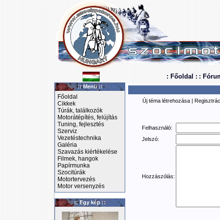
: Főoldal :
: Fóru
:: Menü ::
Főoldal
Új téma létrehozása
|
Regisztrác
Cikkek
Túrák, találkozók
Motorátépítés, felújítás
Tuning, fejlesztés
Felhasználó:
Szerviz
Vezetéstechnika
Jelszó:
Galéria
Szavazás kiértékelése
Filmek, hangok
Papírmunka
Szocitúrák
Hozzászólás:
Motortervezés
Motor versenyzés
:: Egy kép ::