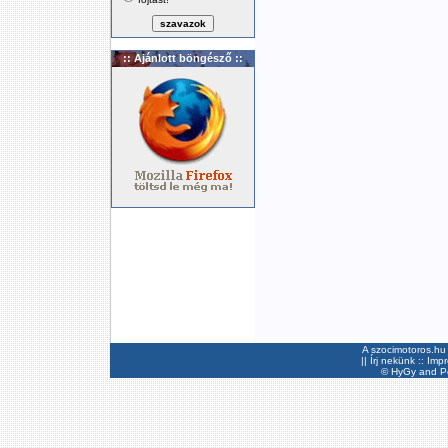
:: Ajánlott böngésző ::
A szocimotoros.hu 
||
Írj nekünk
::
Imp
©
HyGy
and Pee