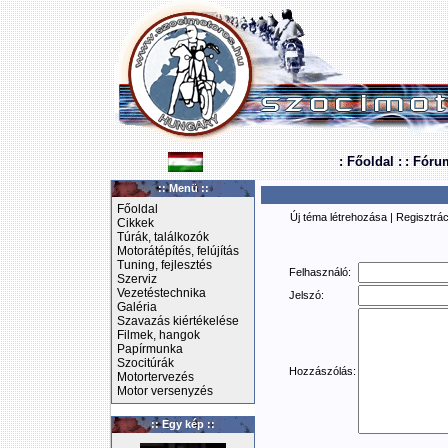
: Főoldal :
: Fóru
:: Menü ::
Főoldal
Új téma létrehozása
|
Regisztrác
Cikkek
Túrák, találkozók
Motorátépítés, felújítás
Tuning, fejlesztés
Felhasználó:
Szerviz
Vezetéstechnika
Jelszó:
Galéria
Szavazás kiértékelése
Filmek, hangok
Papírmunka
Szocitúrák
Hozzászólás:
Motortervezés
Motor versenyzés
:: Egy kép ::