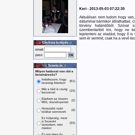
Keri - 2013-05-03 07:22:30
Aktuálisan nem tudom hogy van, d
dátummal bármikor átírathattad, csa
törvény határidőből. Szóval 
üzembentartóit írni, hogy ne ke
lejelenteni az eladást, hogy ő
sem ér semmit, csak ha a vevő kez
:: Címlista belépés ::
email:
pass:
:: Szavazás ::
Milyen hatással van rád a
benzináresés?
Imádkozom, hogy
(61)
tavaszig kitartson
Már a kád is csurig
(10)
benzinnel
Eladtam az összes
(2)
MOL részvényemet
Hosszabb nyári
(4)
túrákat szervezek
Ez hülyeség, most
is 5ezerért
(33)
tankoltam, mint
máskor
Ez egy ilyen év,