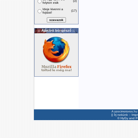
(3)
folyton esik
Ideje kivenni a
(17)
fojtást!
:: Ajánlott böngésző ::
A szocimotoros.hu 
||
Írj nekünk
::
Imp
©
HyGy
and Pee