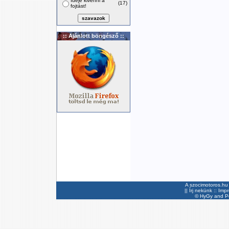
Ideje kivenni a
(17)
fojtást!
:: Ajánlott böngésző ::
A szocimotoros.hu 
||
Írj nekünk
::
Imp
©
HyGy
and Pee