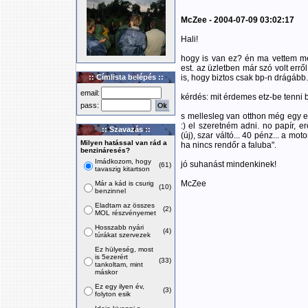
McZee - 2004-07-09 03:02:17
Hali!
hogy is van ez? én ma vettem me
est. az üzletben már szó volt errő
:: Címlista belépés ::
is, hogy biztos csak bp-n drágáb
email:
kérdés: mit érdemes etz-be tenni
pass:
s mellesleg van otthon még egy et
:) el szeretném adni. no papír, e
:: Szavazás ::
(új), szar váltó... 40 pénz... a m
Milyen hatással van rád a
ha nincs rendőr a faluba".
benzináresés?
Imádkozom, hogy
jó suhanást mindenkinek!
(61)
tavaszig kitartson
McZee
Már a kád is csurig
(10)
benzinnel
Eladtam az összes
(2)
MOL részvényemet
Hosszabb nyári
(4)
túrákat szervezek
Ez hülyeség, most
is 5ezerért
(33)
tankoltam, mint
máskor
Ez egy ilyen év,
(3)
folyton esik