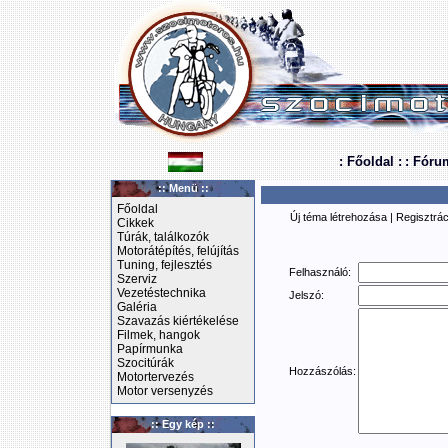
: Főoldal :
: Fóru
:: Menü ::
Főoldal
Új téma létrehozása
|
Regisztrác
Cikkek
Túrák, találkozók
Motorátépítés, felújítás
Tuning, fejlesztés
Felhasználó:
Szerviz
Vezetéstechnika
Jelszó:
Galéria
Szavazás kiértékelése
Filmek, hangok
Papírmunka
Szocitúrák
Hozzászólás:
Motortervezés
Motor versenyzés
:: Egy kép ::