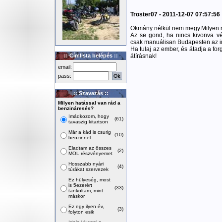
Troster07 - 2011-12-07 07:57:56
Okmány nélkül nem megy.Milyen 
Az se gond, ha nincs kivonva vég
csak manuálisan Budapesten az ir
Ha tulaj az ember, és átadja a fo
:: Címlista belépés ::
átírásnak!
email:
pass:
:: Szavazás ::
Milyen hatással van rád a
benzináresés?
Imádkozom, hogy
(61)
tavaszig kitartson
Már a kád is csurig
(10)
benzinnel
Eladtam az összes
(2)
MOL részvényemet
Hosszabb nyári
(4)
túrákat szervezek
Ez hülyeség, most
is 5ezerért
(33)
tankoltam, mint
máskor
Ez egy ilyen év,
(3)
folyton esik