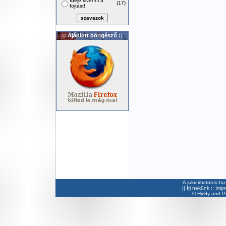
Ideje kivenni a
(17)
fojtást!
:: Ajánlott böngésző ::
A szocimotoros.hu 
||
Írj nekünk
::
Imp
©
HyGy
and Pee