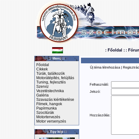
: Főoldal :
: Fóru
:: Menü ::
Főoldal
Új téma létrehozása
|
Regisztrác
Cikkek
Túrák, találkozók
Motorátépítés, felújítás
Tuning, fejlesztés
Felhasználó:
Szerviz
Vezetéstechnika
Jelszó:
Galéria
Szavazás kiértékelése
Filmek, hangok
Papírmunka
Szocitúrák
Hozzászólás:
Motortervezés
Motor versenyzés
:: Egy kép ::