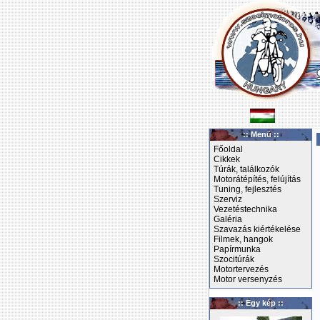
:: Menü ::
Főoldal
Cikkek
Túrák, találkozók
Motorátépítés, felújítás
Tuning, fejlesztés
Szerviz
Vezetéstechnika
Galéria
Szavazás kiértékelése
Filmek, hangok
Papírmunka
Szocitúrák
Motortervezés
Motor versenyzés
:: Egy kép ::