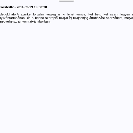
Troster07 - 2011-09-29 19:30:30
Megoldható.A szürke forgalmi végleg is ki lehet vonva, két betű két szám legyen 
nyilvántartásában, és a benne szereplő tulajjal írj tulajdonjog átruházási szerződést, melye
megvehetsz a nyomtatványboltban.