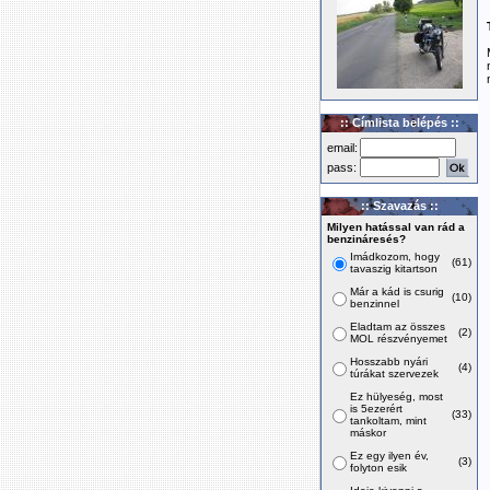
:: Címlista belépés ::
email:
pass:
:: Szavazás ::
Milyen hatással van rád a
benzináresés?
Imádkozom, hogy
(61)
tavaszig kitartson
Már a kád is csurig
(10)
benzinnel
Eladtam az összes
(2)
MOL részvényemet
Hosszabb nyári
(4)
túrákat szervezek
Ez hülyeség, most
is 5ezerért
(33)
tankoltam, mint
máskor
Ez egy ilyen év,
(3)
folyton esik