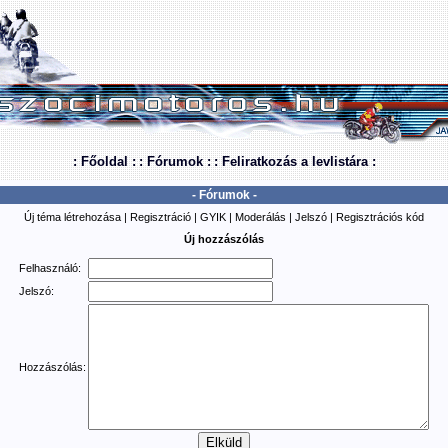
: Főoldal :
: Fórumok :
: Feliratkozás a levlistára :
- Fórumok -
Új téma létrehozása
|
Regisztráció
|
GYIK
|
Moderálás
|
Jelszó
|
Regisztrációs kód
Új hozzászólás
Felhasználó:
Jelszó:
Hozzászólás: