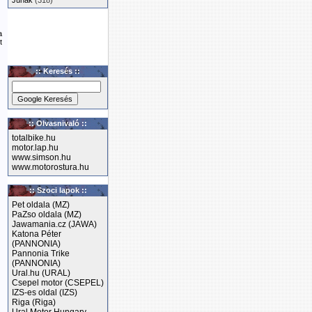
Junak
(318)
a
t
:: Keresés ::
:: Olvasnivaló ::
totalbike.hu
motor.lap.hu
www.simson.hu
www.motorostura.hu
:: Szoci lapok ::
Pet oldala (MZ)
PaZso oldala (MZ)
Jawamania.cz (JAWA)
Katona Péter
(PANNONIA)
Pannonia Trike
(PANNONIA)
Ural.hu (URAL)
Csepel motor (CSEPEL)
IZS-es oldal (IZS)
Riga (Riga)