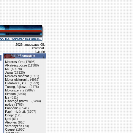
2026. augusztus 08.
szombat
László
:: Fórumok ::
Motoros túra
(17998)
Alkatrészbörze
(11388)
MZ
(49078)
Jawa
(27120)
Motoros ruházat
(1391)
Motor elektroni...
(4962)
Oldalkocsi, kul...
(1999)
Tuning, fejlesz...
(2476)
Motorszervíz
(2867)
Simson
(3406)
Izs
(611)
Csevegő (kötetl...
(8494)
police
(1763)
Pannónia
(6541)
Papír mizériák
(3707)
Dnepr
(125)
Ural
(61)
Átépítés
(910)
Versenyzés
(74)
Csepel
(1960)