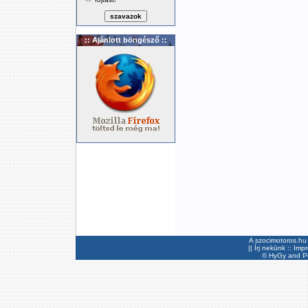
:: Ajánlott böngésző ::
A szocimotoros.hu 
||
Írj nekünk
::
Imp
©
HyGy
and Pee