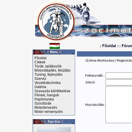
: Főoldal :
: Fóru
:: Menü ::
Főoldal
Új téma létrehozása
|
Regisztrác
Cikkek
Túrák, találkozók
Motorátépítés, felújítás
Tuning, fejlesztés
Felhasználó:
Szerviz
Jelszó:
Vezetéstechnika
Galéria
Szavazás kiértékelése
Filmek, hangok
Papírmunka
Szocitúrák
Hozzászólás:
Motortervezés
Motor versenyzés
:: Egy kép ::