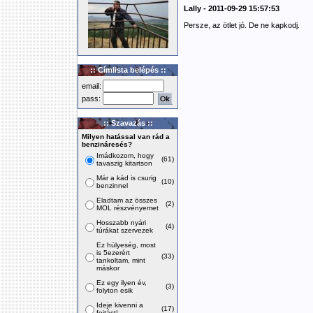
Lally - 2011-09-29 15:57:53
Persze, az ötlet jó. De ne kapkodj.
:: Címlista belépés ::
email:
pass:
:: Szavazás ::
Milyen hatással van rád a
benzináresés?
Imádkozom, hogy
(61)
tavaszig kitartson
Már a kád is csurig
(10)
benzinnel
Eladtam az összes
(2)
MOL részvényemet
Hosszabb nyári
(4)
túrákat szervezek
Ez hülyeség, most
is 5ezerért
(33)
tankoltam, mint
máskor
Ez egy ilyen év,
(3)
folyton esik
Ideje kivenni a
(17)
fojtást!