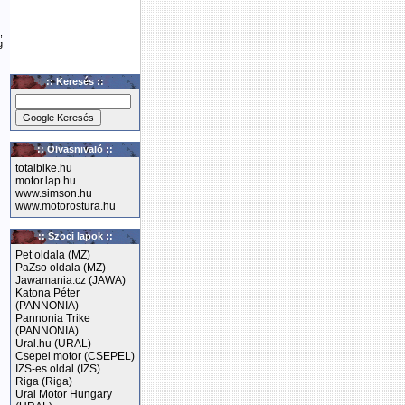
,
g
:: Keresés ::
:: Olvasnivaló ::
totalbike.hu
motor.lap.hu
www.simson.hu
www.motorostura.hu
:: Szoci lapok ::
Pet oldala (MZ)
PaZso oldala (MZ)
Jawamania.cz (JAWA)
Katona Péter
(PANNONIA)
Pannonia Trike
(PANNONIA)
Ural.hu (URAL)
Csepel motor (CSEPEL)
IZS-es oldal (IZS)
Riga (Riga)
Ural Motor Hungary