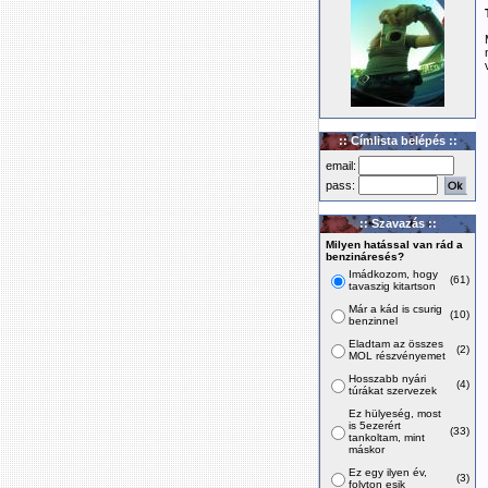
:: Címlista belépés ::
email:
pass:
:: Szavazás ::
Milyen hatással van rád a
benzináresés?
Imádkozom, hogy
(61)
tavaszig kitartson
Már a kád is csurig
(10)
benzinnel
Eladtam az összes
(2)
MOL részvényemet
Hosszabb nyári
(4)
túrákat szervezek
Ez hülyeség, most
is 5ezerért
(33)
tankoltam, mint
máskor
Ez egy ilyen év,
(3)
folyton esik