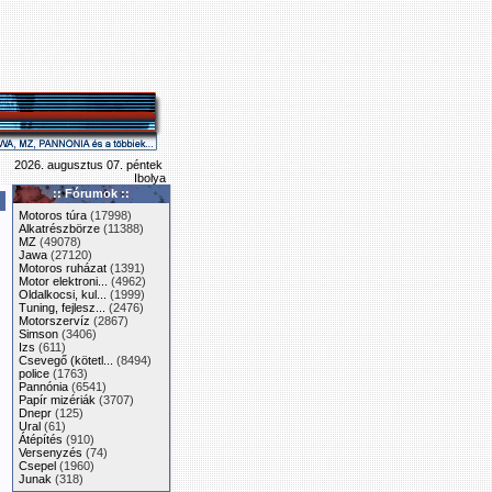
2026. augusztus 07. péntek
Ibolya
:: Fórumok ::
Motoros túra
(17998)
Alkatrészbörze
(11388)
MZ
(49078)
Jawa
(27120)
Motoros ruházat
(1391)
Motor elektroni...
(4962)
Oldalkocsi, kul...
(1999)
Tuning, fejlesz...
(2476)
Motorszervíz
(2867)
Simson
(3406)
Izs
(611)
Csevegő (kötetl...
(8494)
police
(1763)
Pannónia
(6541)
Papír mizériák
(3707)
Dnepr
(125)
Ural
(61)
Átépítés
(910)
Versenyzés
(74)
Csepel
(1960)
Junak
(318)