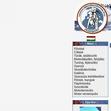
:: Menü ::
Főoldal
Cikkek
Túrák, találkozók
Motorátépítés, felújítás
Tuning, fejlesztés
Szerviz
Vezetéstechnika
Galéria
Szavazás kiértékelése
Filmek, hangok
Papírmunka
Szocitúrák
Motortervezés
Motor versenyzés
:: Egy kép ::