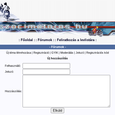
: Főoldal :
: Fórumok :
: Feliratkozás a levlistára :
- Fórumok -
Új téma létrehozása
|
Regisztráció
|
GYIK
|
Moderálás
|
Jelszó
|
Regisztrációs kód
Új hozzászólás
Felhasználó:
Jelszó:
Hozzászólás: