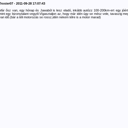
Troster07 - 2011-09-28 17:07:43
Már ősz van, egy hónap és Jawaból is lesz eladó, inkább autózz 100-200km-ert egy jóért
mint egy bizonytalant vegyél.Vígasztaljon az, hogy már idén úgy se mész vele, tavaszig me
van idő.(bár a téli motorozás se rossz,idén nekem télre is a motor marad)