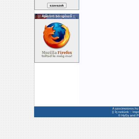
:: Ajánlott böngésző ::
A szocimotoros.hu 
||
Írj nekünk
::
Imp
©
HyGy
and Pee