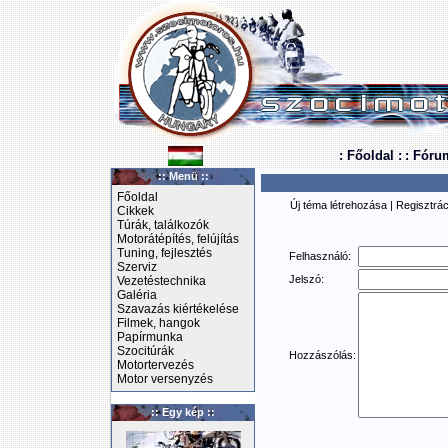
: Főoldal :
: Fóru
:: Menü ::
Főoldal
Új téma létrehozása
|
Regisztrác
Cikkek
Túrák, találkozók
Motorátépítés, felújítás
Tuning, fejlesztés
Felhasználó:
Szerviz
Jelszó:
Vezetéstechnika
Galéria
Szavazás kiértékelése
Filmek, hangok
Papírmunka
Szocitúrák
Hozzászólás:
Motortervezés
Motor versenyzés
:: Egy kép ::