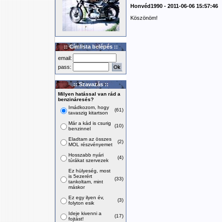
Honvéd1990 - 2011-06-06 15:57:46
Köszönöm!
:: Címlista belépés ::
email:
pass:
:: Szavazás ::
Milyen hatással van rád a
benzináresés?
Imádkozom, hogy
(61)
tavaszig kitartson
Már a kád is csurig
(10)
benzinnel
Eladtam az összes
(2)
MOL részvényemet
Hosszabb nyári
(4)
túrákat szervezek
Ez hülyeség, most
is 5ezerért
(33)
tankoltam, mint
máskor
Ez egy ilyen év,
(3)
folyton esik
Ideje kivenni a
(17)
fojtást!