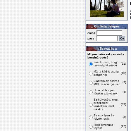
:: Címlista belépés ::
email:
pass:
:: Szavazás ::
Milyen hatással van rád a
benzináresés?
Imádkozom, hogy
(61)
tavaszig kitartson
Már a kád is csurig
(10)
benzinnel
Eladtam az összes
(2)
MOL részvényemet
Hosszabb nyári
(4)
túrákat szervezek
Ez hülyeség, most
is 5ezerért
(33)
tankoltam, mint
máskor
Ez egy ilyen év,
(3)
folyton esik
Ideje kivenni a
(17)
fojtást!