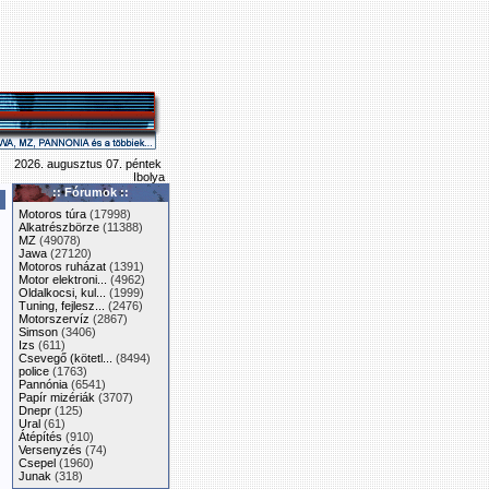
2026. augusztus 07. péntek
Ibolya
:: Fórumok ::
Motoros túra
(17998)
Alkatrészbörze
(11388)
MZ
(49078)
Jawa
(27120)
Motoros ruházat
(1391)
Motor elektroni...
(4962)
Oldalkocsi, kul...
(1999)
Tuning, fejlesz...
(2476)
Motorszervíz
(2867)
Simson
(3406)
Izs
(611)
Csevegő (kötetl...
(8494)
police
(1763)
Pannónia
(6541)
Papír mizériák
(3707)
Dnepr
(125)
Ural
(61)
Átépítés
(910)
Versenyzés
(74)
Csepel
(1960)
Junak
(318)