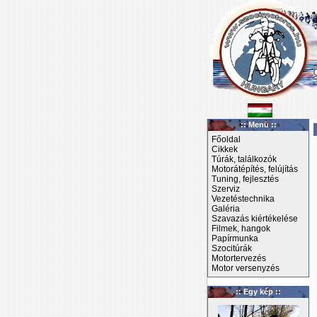
:: Menü ::
Főoldal
Cikkek
Túrák, találkozók
Motorátépítés, felújítás
Tuning, fejlesztés
Szerviz
Vezetéstechnika
Galéria
Szavazás kiértékelése
Filmek, hangok
Papírmunka
Szocitúrák
Motortervezés
Motor versenyzés
:: Egy kép ::