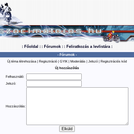
: Főoldal :
: Fórumok :
: Feliratkozás a levlistára :
- Fórumok -
Új téma létrehozása
|
Regisztráció
|
GYIK
|
Moderálás
|
Jelszó
|
Regisztrációs kód
Új hozzászólás
Felhasználó:
Jelszó:
Hozzászólás: