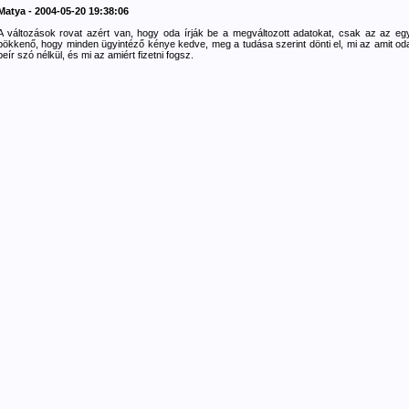
Matya - 2004-05-20 19:38:06
A változások rovat azért van, hogy oda írják be a megváltozott adatokat, csak az az eg
bökkenő, hogy minden ügyintéző kénye kedve, meg a tudása szerint dönti el, mi az amit od
beír szó nélkül, és mi az amiért fizetni fogsz.