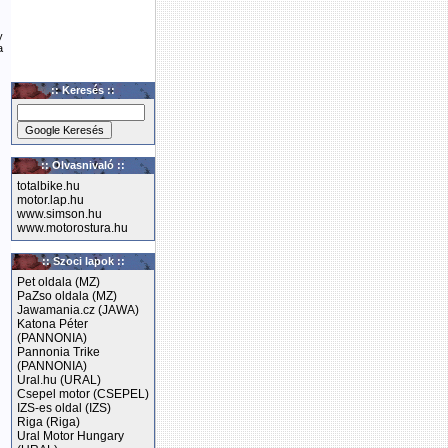
y
a
:: Keresés ::
:: Olvasnivaló ::
totalbike.hu
motor.lap.hu
www.simson.hu
www.motorostura.hu
:: Szoci lapok ::
Pet oldala (MZ)
PaZso oldala (MZ)
Jawamania.cz (JAWA)
Katona Péter
(PANNONIA)
Pannonia Trike
(PANNONIA)
Ural.hu (URAL)
Csepel motor (CSEPEL)
IZS-es oldal (IZS)
Riga (Riga)
Ural Motor Hungary