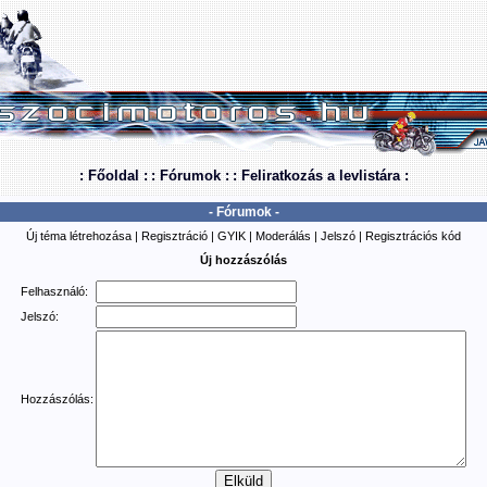
: Főoldal :
: Fórumok :
: Feliratkozás a levlistára :
- Fórumok -
Új téma létrehozása
|
Regisztráció
|
GYIK
|
Moderálás
|
Jelszó
|
Regisztrációs kód
Új hozzászólás
Felhasználó:
Jelszó:
Hozzászólás: