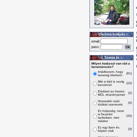
:: Címlista belépés ::
email:
pass:
:: Szavazás ::
Milyen hatással van rád a
benzináresés?
Imádkozom, hogy
(61)
tavaszig kitartson
Már a kád is csurig
(10)
benzinnel
Eladtam az összes
(2)
MOL részvényemet
Hosszabb nyári
(4)
túrákat szervezek
Ez hülyeség, most
is 5ezerért
(33)
tankoltam, mint
máskor
Ez egy ilyen év,
(3)
folyton esik