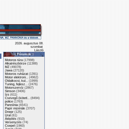
2026. augusztus 08.
szombat
László
:: Fórumok ::
Motoros túra
(17998)
Alkatrészbörze
(11388)
MZ
(49078)
Jawa
(27120)
Motoros ruházat
(1391)
Motor elektroni...
(4962)
Oldalkocsi, kul...
(1999)
Tuning, fejlesz...
(2476)
Motorszervíz
(2867)
Simson
(3406)
Izs
(611)
Csevegő (kötetl...
(8494)
police
(1763)
Pannónia
(6541)
Papír mizériák
(3707)
Dnepr
(125)
Ural
(61)
Átépítés
(910)
Versenyzés
(74)
Csepel
(1960)