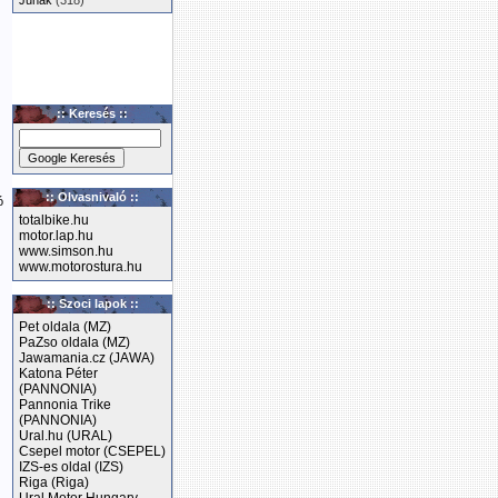
Junak
(318)
:: Keresés ::
:: Olvasnivaló ::
ó
totalbike.hu
motor.lap.hu
www.simson.hu
www.motorostura.hu
:: Szoci lapok ::
Pet oldala (MZ)
PaZso oldala (MZ)
Jawamania.cz (JAWA)
Katona Péter
(PANNONIA)
Pannonia Trike
(PANNONIA)
Ural.hu (URAL)
Csepel motor (CSEPEL)
IZS-es oldal (IZS)
Riga (Riga)