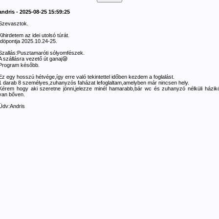
andris - 2025-08-25 15:59:25
Szevasztok.
Kihirdetem az idei utolsó túrát.
Idöpontja 2025.10.24-25.
Szallás:Pusztamaróti sólyomfészek.
A szállásra vezető út ganaj😪
Program később.
Ez egy hosszú hétvége,így erre való tekintettel időben kezdem a foglalást.
1 darab 8 személyes,zuhanyzós faházat lefoglaltam,amelyben már nincsen hely.
Kérem hogy aki szeretne jönni,jelezze minél hamarabb,bár wc és zuhanyzó nélküli házik
van bőven.
Üdv:Andris