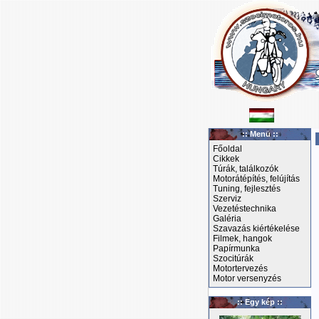
:: Menü ::
Főoldal
Cikkek
Túrák, találkozók
Motorátépítés, felújítás
Tuning, fejlesztés
Szerviz
Vezetéstechnika
Galéria
Szavazás kiértékelése
Filmek, hangok
Papírmunka
Szocitúrák
Motortervezés
Motor versenyzés
:: Egy kép ::