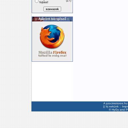
(17)
fojtást!
:: Ajánlott böngésző ::
A szocimotoros.hu 
||
Írj nekünk
::
Imp
©
HyGy
and Pee