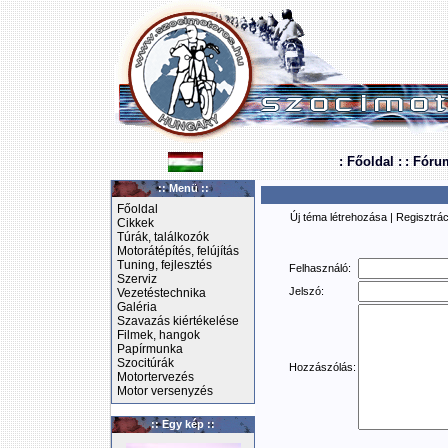
: Főoldal :
: Fóru
:: Menü ::
Főoldal
Új téma létrehozása
|
Regisztrác
Cikkek
Túrák, találkozók
Motorátépítés, felújítás
Tuning, fejlesztés
Felhasználó:
Szerviz
Jelszó:
Vezetéstechnika
Galéria
Szavazás kiértékelése
Filmek, hangok
Papírmunka
Szocitúrák
Hozzászólás:
Motortervezés
Motor versenyzés
:: Egy kép ::