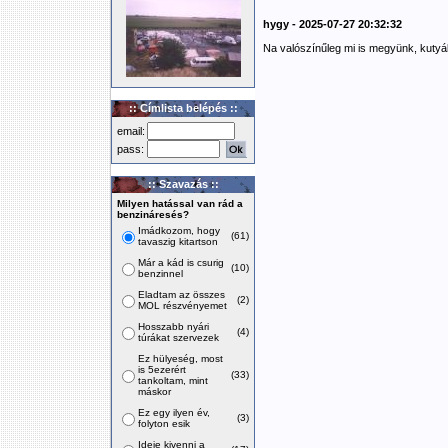
hygy - 2025-07-27 20:32:32
Na valószínűleg mi is megyünk, kutyák
:: Címlista belépés ::
email:
pass:
:: Szavazás ::
Milyen hatással van rád a
benzináresés?
Imádkozom, hogy
(61)
tavaszig kitartson
Már a kád is csurig
(10)
benzinnel
Eladtam az összes
(2)
MOL részvényemet
Hosszabb nyári
(4)
túrákat szervezek
Ez hülyeség, most
is 5ezerért
(33)
tankoltam, mint
máskor
Ez egy ilyen év,
(3)
folyton esik
Ideje kivenni a