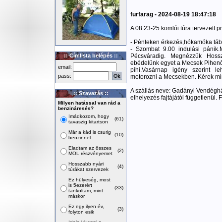
furfarag - 2024-08-19 18:47:18
A 08.23-25 komlói túra tervezett p
- Pénteken érkezés,hókamóka táb
- Szombat 9.00 indulási pánik.
:: Címlista belépés ::
Pécsváradig. Megnézzük Hos
ebédelünk egyet a Mecsek Pihenő
email:
pihi.Vasárnap igény szerint le
pass:
motorozni a Mecsekben. Kérek mi
A szállás neve: Gadányi Vendéghá
:: Szavazás ::
elhelyezés fajtájától függetlenül
Milyen hatással van rád a
benzináresés?
Imádkozom, hogy
(61)
tavaszig kitartson
Már a kád is csurig
(10)
benzinnel
Eladtam az összes
(2)
MOL részvényemet
Hosszabb nyári
(4)
túrákat szervezek
Ez hülyeség, most
is 5ezerért
(33)
tankoltam, mint
máskor
Ez egy ilyen év,
(3)
folyton esik