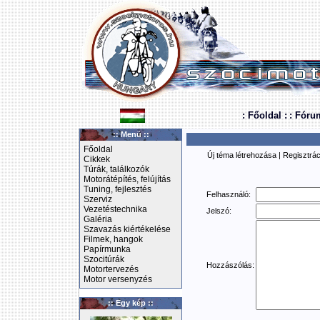
: Főoldal :
: Fóru
:: Menü ::
Főoldal
Új téma létrehozása
|
Regisztrác
Cikkek
Túrák, találkozók
Motorátépítés, felújítás
Tuning, fejlesztés
Felhasználó:
Szerviz
Vezetéstechnika
Jelszó:
Galéria
Szavazás kiértékelése
Filmek, hangok
Papírmunka
Szocitúrák
Hozzászólás:
Motortervezés
Motor versenyzés
:: Egy kép ::