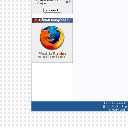
Ideje kivenni a
(17)
fojtást!
:: Ajánlott böngésző ::
A szocimotoros.hu 
||
Írj nekünk
::
Imp
©
HyGy
and Pee