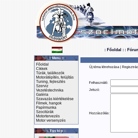
: Főoldal :
: Fóru
:: Menü ::
Főoldal
Új téma létrehozása
|
Regisztrác
Cikkek
Túrák, találkozók
Motorátépítés, felújítás
Tuning, fejlesztés
Felhasználó:
Szerviz
Jelszó:
Vezetéstechnika
Galéria
Szavazás kiértékelése
Filmek, hangok
Papírmunka
Szocitúrák
Hozzászólás:
Motortervezés
Motor versenyzés
:: Egy kép ::