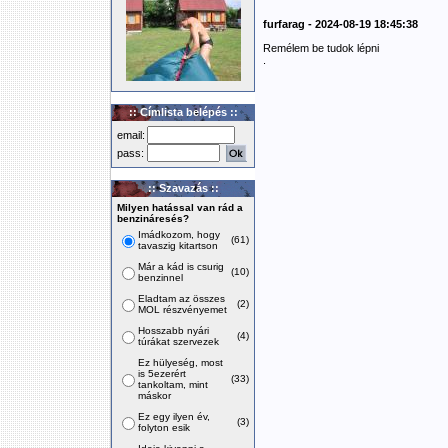
furfarag - 2024-08-19 18:45:38
Remélem be tudok lépni
.
:: Címlista belépés ::
email:
pass:
:: Szavazás ::
Milyen hatással van rád a
benzináresés?
Imádkozom, hogy
(61)
tavaszig kitartson
Már a kád is csurig
(10)
benzinnel
Eladtam az összes
(2)
MOL részvényemet
Hosszabb nyári
(4)
túrákat szervezek
Ez hülyeség, most
is 5ezerért
(33)
tankoltam, mint
máskor
Ez egy ilyen év,
(3)
folyton esik