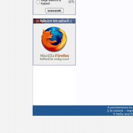
Ideje kivenni a
(17)
fojtást!
:: Ajánlott böngésző ::
A szocimotoros.hu 
||
Írj nekünk
::
Imp
©
HyGy
and Pee