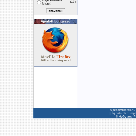
Ideje kivenni a
(17)
fojtást!
:: Ajánlott böngésző ::
A szocimotoros.hu 
||
Írj nekünk
::
Imp
©
HyGy
and Pee