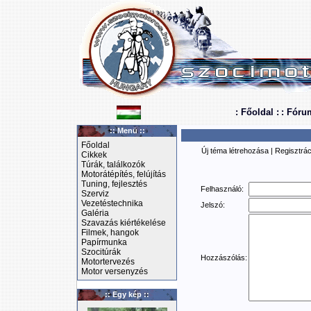
: Főoldal :
: Fóru
:: Menü ::
Főoldal
Új téma létrehozása
|
Regisztrác
Cikkek
Túrák, találkozók
Motorátépítés, felújítás
Tuning, fejlesztés
Felhasználó:
Szerviz
Vezetéstechnika
Jelszó:
Galéria
Szavazás kiértékelése
Filmek, hangok
Papírmunka
Szocitúrák
Hozzászólás:
Motortervezés
Motor versenyzés
:: Egy kép ::