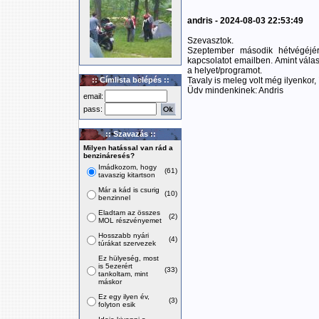
andris - 2024-08-03 22:53:49
Szevasztok.
Szeptember második hétvégéjér
kapcsolatot emailben. Amint vála
a helyet/programot.
:: Címlista belépés ::
Tavaly is meleg volt még ilyenkor,
Üdv mindenkinek: Andris
email:
pass:
:: Szavazás ::
Milyen hatással van rád a
benzináresés?
Imádkozom, hogy
(61)
tavaszig kitartson
Már a kád is csurig
(10)
benzinnel
Eladtam az összes
(2)
MOL részvényemet
Hosszabb nyári
(4)
túrákat szervezek
Ez hülyeség, most
is 5ezerért
(33)
tankoltam, mint
máskor
Ez egy ilyen év,
(3)
folyton esik