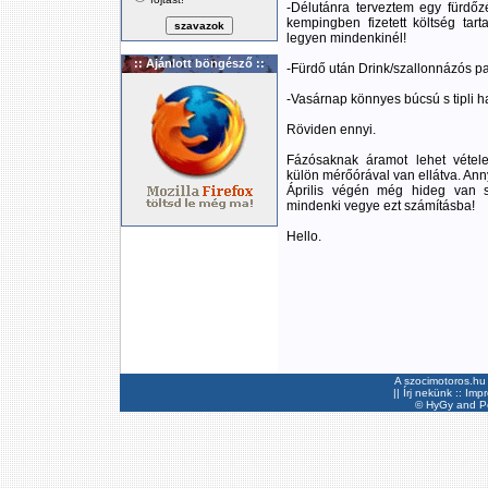
-Délutánra terveztem egy fürdőz
kempingben fizetett költség tar
legyen mindenkinél!
:: Ajánlott böngésző ::
-Fürdő után Drink/szallonnázós pa
-Vasárnap könnyes búcsú s tipli h
Röviden ennyi.
Fázósaknak áramot lehet vétele
külön mérőórával van ellátva. Anny
Április végén még hideg van s
mindenki vegye ezt számításba!
Hello.
A szocimotoros.hu 
||
Írj nekünk
::
Imp
©
HyGy
and Pee