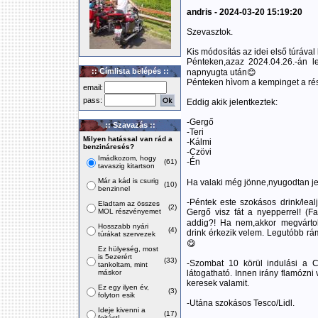
andris - 2024-03-20 15:19:20
Szevasztok.
Kis módosítás az idei első túrával
Pénteken,azaz 2024.04.26.-án le
:: Címlista belépés ::
napnyugta után😊
Pénteken hìvom a kempinget a rész
email:
pass:
Eddig akik jelentkeztek:
-Gergő
:: Szavazás ::
-Teri
Milyen hatással van rád a
-Kálmi
benzináresés?
-Czövi
Imádkozom, hogy
-Én
(61)
tavaszig kitartson
Már a kád is csurig
Ha valaki még jönne,nyugodtan j
(10)
benzinnel
-Péntek este szokásos drink/lealj
Eladtam az összes
(2)
MOL részvényemet
Gergő visz fát a nyepperrel! (
addig?! Ha nem,akkor megvárt
Hosszabb nyári
(4)
drink érkezik velem. Legutóbb rám
túrákat szervezek
😋
Ez hülyeség, most
is 5ezerért
(33)
-Szombat 10 körül indulási a C
tankoltam, mint
máskor
látogatható. Innen irány flamózn
keresek valamit.
Ez egy ilyen év,
(3)
folyton esik
-Utána szokásos Tesco/Lidl.
Ideje kivenni a
(17)
fojtást!