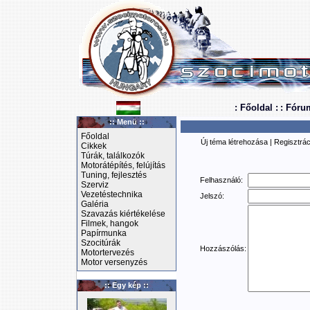
: Főoldal :
: Fóru
:: Menü ::
Főoldal
Új téma létrehozása
|
Regisztrác
Cikkek
Túrák, találkozók
Motorátépítés, felújítás
Tuning, fejlesztés
Felhasználó:
Szerviz
Vezetéstechnika
Jelszó:
Galéria
Szavazás kiértékelése
Filmek, hangok
Papírmunka
Szocitúrák
Hozzászólás:
Motortervezés
Motor versenyzés
:: Egy kép ::